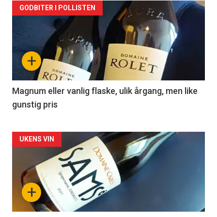
Forsiden
GODBITER I POLLISTEN
akkurat
nå
+
-
3
Magnum eller vanlig flaske, ulik årgang, men like
gunstig pris
Forsiden
UKENS VIN
akkurat
nå
+
-