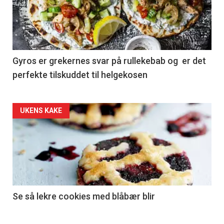
Gyros er grekernes svar på rullekebab og er det
perfekte tilskuddet til helgekosen
Forsiden
UKENS KAKE
akkurat
nå
-
2
Se så lekre cookies med blåbær blir