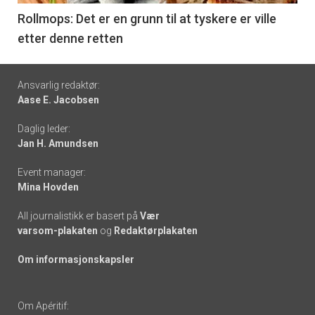
6
Rollmops: Det er en grunn til at tyskere er ville
etter denne retten
Footer
Ansvarlig redaktør:
Aase E. Jacobsen
-
Daglig leder:
links
Jan H. Amundsen
Event manager:
Mina Hovden
All journalistikk er basert på
Vær
varsom-plakaten
og
Redaktørplakaten
Om informasjonskapsler
Om Apéritif: