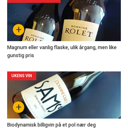
akkurat
nå
+
-
3
Magnum eller vanlig flaske, ulik årgang, men like
gunstig pris
Forsiden
UKENS VIN
akkurat
nå
+
-
4
Biodynamisk billigvin på et pol nær deg