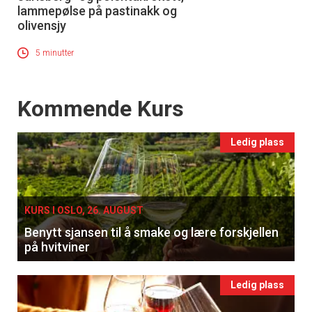
lammepølse på pastinakk og
olivensjy
5 minutter
Events
Kommende Kurs
Ledig plass
KURS I OSLO, 26. AUGUST
Benytt sjansen til å smake og lære forskjellen
på hvitviner
Ledig plass