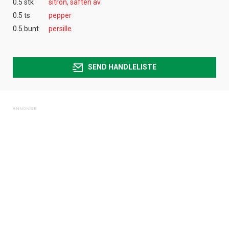
0.5 stk
sitron, saften av
0.5 ts
pepper
0.5 bunt
persille
SEND HANDLELISTE