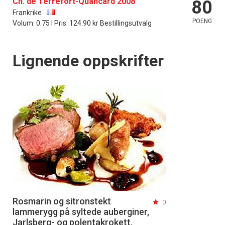
Ch. de Terrefort-Quancard 2008
80
Frankrike
POENG
Volum: 0.75 l Pris: 124.90 kr Bestillingsutvalg
Lignende oppskrifter
Rosmarin og sitronstekt
0
lammerygg på syltede auberginer,
Jarlsberg- og polentakrokett,