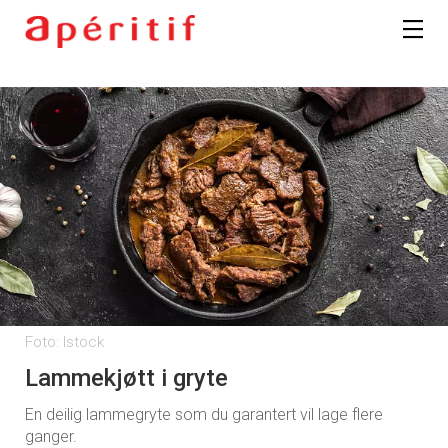
Foto: Istock
Lammekjøtt i gryte
En deilig lammegryte som du garantert vil lage flere
ganger.