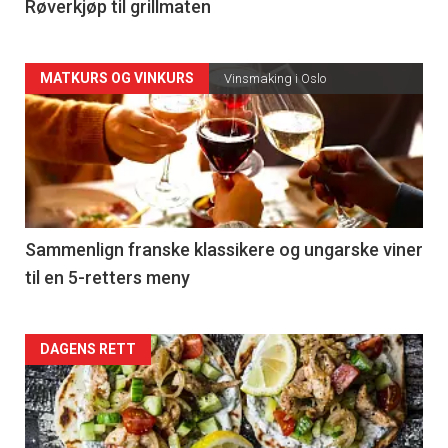
4
Røverkjøp til grillmaten
Forsiden
MATKURS OG VINKURS
Vinsmaking i Oslo
akkurat
nå
-
5
Sammenlign franske klassikere og ungarske viner
til en 5-retters meny
Forsiden
DAGENS RETT
akkurat
nå