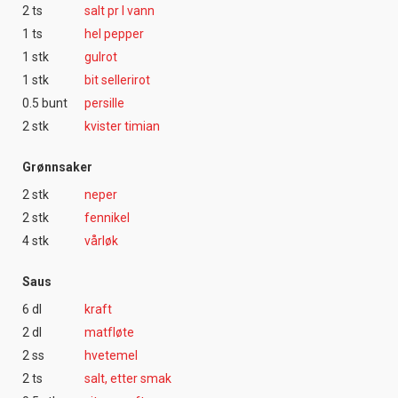
2 ts
salt pr l vann
1 ts
hel pepper
1 stk
gulrot
1 stk
bit sellerirot
0.5 bunt
persille
2 stk
kvister timian
Grønnsaker
2 stk
neper
2 stk
fennikel
4 stk
vårløk
Saus
6 dl
kraft
2 dl
matfløte
2 ss
hvetemel
2 ts
salt, etter smak