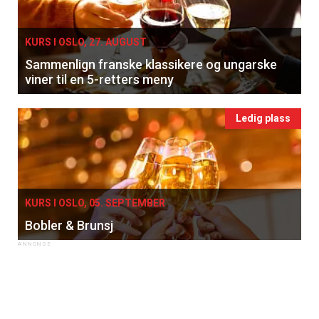
KURS I OSLO, 27. AUGUST
Sammenlign franske klassikere og ungarske
viner til en 5-retters meny
Ledig plass
×
Få ukentlige nyhetsbrev fra
KURS I OSLO, 05. SEPTEMBER
Bobler & Brunsj
Apéritif
Vi tilbyr flere ukentlige nyhetsbrev. Du
kan fritt velge hvilke du ønsker å få
tilsendt.