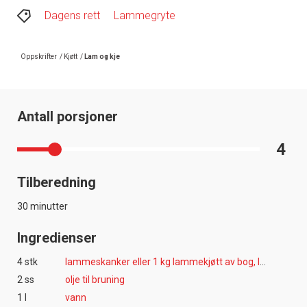
Dagens rett
Lammegryte
Oppskrifter
/
Kjøtt
/
Lam og kje
Antall porsjoner
4
Tilberedning
30 minutter
Ingredienser
4 stk
lammeskanker eller 1 kg lammekjøtt av bog, lår eller rygg
2 ss
olje til bruning
1 l
vann