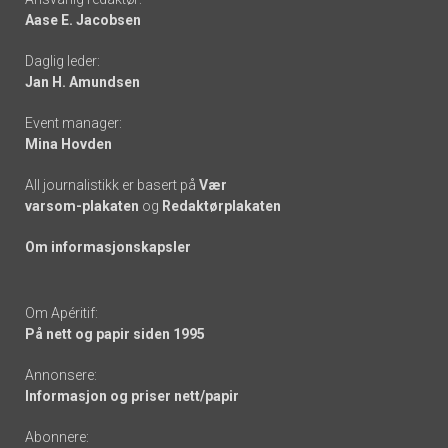
Aase E. Jacobsen
-
Daglig leder:
links
Jan H. Amundsen
Event manager:
Mina Hovden
All journalistikk er basert på
Vær
varsom-plakaten
og
Redaktørplakaten
Om informasjonskapsler
Om Apéritif:
På nett og papir siden 1995
Annonsere:
Informasjon og priser nett/papir
Abonnere: