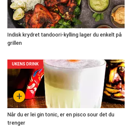
Indisk krydret tandoori-kylling lager du enkelt på
grillen
Forsiden
UKENS DRINK
akkurat
nå
+
-
2
Når du er lei gin tonic, er en pisco sour det du
trenger