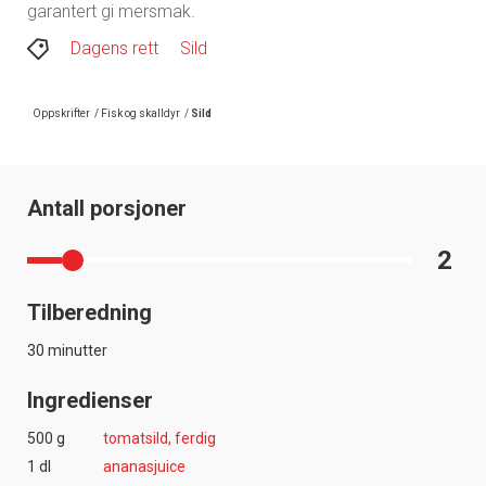
garantert gi mersmak.
Dagens rett
Sild
Oppskrifter
/
Fisk og skalldyr
/
Sild
Antall porsjoner
2
Tilberedning
30 minutter
Ingredienser
500 g
tomatsild, ferdig
1 dl
ananasjuice