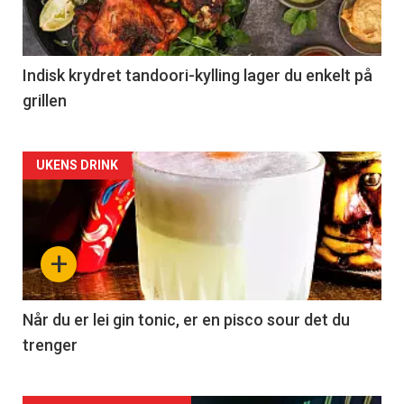
Indisk krydret tandoori-kylling lager du enkelt på
grillen
Forsiden
UKENS DRINK
akkurat
nå
+
-
2
Når du er lei gin tonic, er en pisco sour det du
trenger