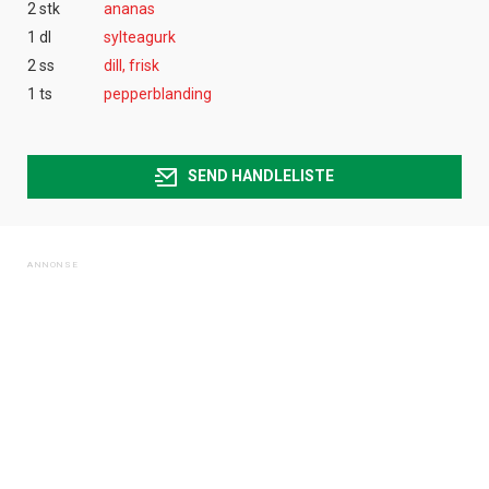
2 stk
ananas
1 dl
sylteagurk
2 ss
dill, frisk
1 ts
pepperblanding
SEND HANDLELISTE