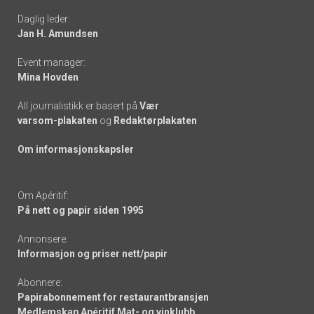
Daglig leder:
links
Jan H. Amundsen
Event manager:
Mina Hovden
All journalistikk er basert på
Vær
varsom-plakaten
og
Redaktørplakaten
Om informasjonskapsler
Om Apéritif:
På nett og papir siden 1995
Annonsere:
Informasjon og priser nett/papir
Abonnere:
Papirabonnement for restaurantbransjen
Medlemskap Apéritif Mat- og vinklubb