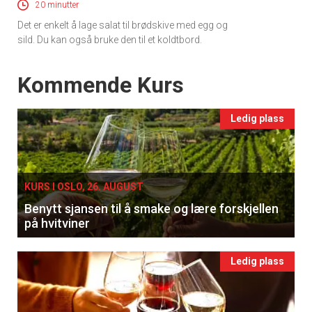
20 minutter
Det er enkelt å lage salat til brødskive med egg og
sild. Du kan også bruke den til et koldtbord.
Events
Kommende Kurs
Ledig plass
KURS I OSLO, 26. AUGUST
Benytt sjansen til å smake og lære forskjellen
på hvitviner
Ledig plass