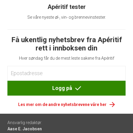
Apéritif tester
Se våre nyeste øl-, vin- og brennevinstester.
Få ukentlig nyhetsbrev fra Apéritif
rett i innboksen din
Hver søndag får du de mest leste sakene fra Apéritif
Logg på
Les mer om de andre nyhetsbrevene våre her
Footer
Ansvarlig redaktør:
Aase E. Jacobsen
-