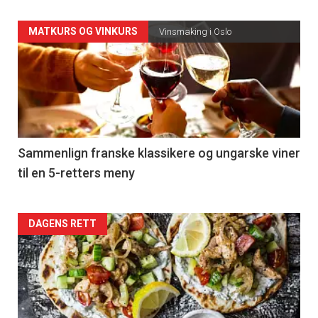
Forsiden
MATKURS OG VINKURS
Vinsmaking i Oslo
akkurat
nå
-
5
Sammenlign franske klassikere og ungarske viner
til en 5-retters meny
Forsiden
DAGENS RETT
akkurat
nå
-