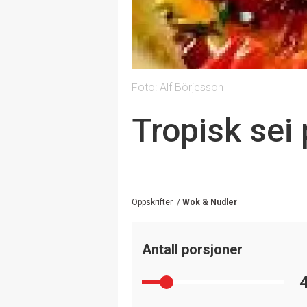
Foto: Alf Börjesson
Tropisk sei 
Oppskrifter
/
Wok & Nudler
Antall porsjoner