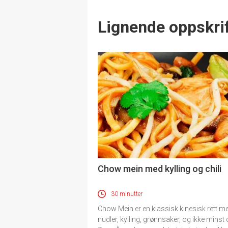
Lignende oppskrif
Chow mein med kylling og chili
30 minutter
Chow Mein er en klassisk kinesisk rett m
nudler, kylling, grønnsaker, og ikke minst c