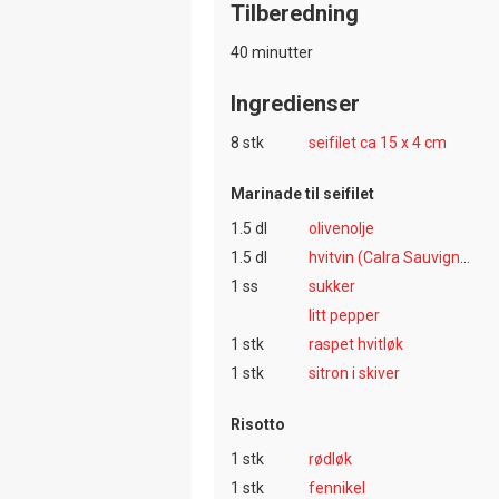
Tilberedning
40 minutter
Ingredienser
8 stk
seifilet ca 15 x 4 cm
Marinade til seifilet
1.5 dl
olivenolje
1.5 dl
hvitvin (Calra Sauvignon Blanc)
1 ss
sukker
litt pepper
1 stk
raspet hvitløk
1 stk
sitron i skiver
Risotto
1 stk
rødløk
1 stk
fennikel