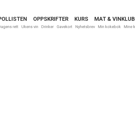
POLLISTEN
OPPSKRIFTER
KURS
MAT & VINKLUB
Menu
Dagens rett
Ukens vin
Drinker
Gavekort
Nyhetsbrev
Min kokebok
Mine 