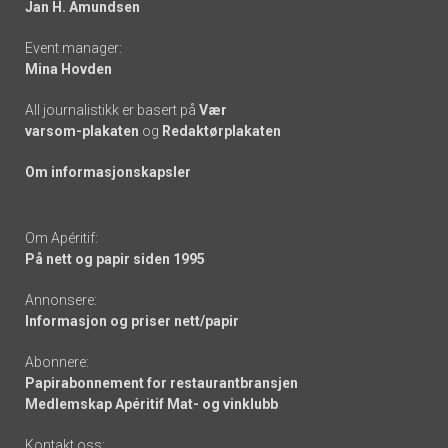
Jan H. Amundsen
Event manager:
Mina Hovden
All journalistikk er basert på
Vær
varsom-plakaten
og
Redaktørplakaten
Om informasjonskapsler
Om Apéritif:
På nett og papir siden 1995
Annonsere:
Informasjon og priser nett/papir
Abonnere:
Papirabonnement for restaurantbransjen
Medlemskap Apéritif Mat- og vinklubb
Kontakt oss: