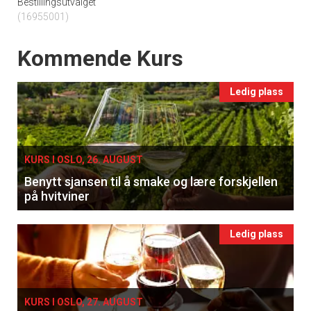
Bestillingsutvalget
(16955001)
Events
Kommende Kurs
Ledig plass
KURS I OSLO, 26. AUGUST
Benytt sjansen til å smake og lære forskjellen
på hvitviner
Ledig plass
KURS I OSLO, 27. AUGUST