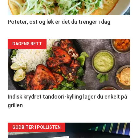
Poteter, ost og løk er det du trenger i dag
Forsiden
DAGENS RETT
akkurat
nå
-
2
Indisk krydret tandoori-kylling lager du enkelt på
grillen
Forsiden
GODBITER I POLLISTEN