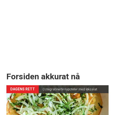
Forsiden akkurat nå
DAGENS RETT
Ostegratinerte nypoteter med løksalat