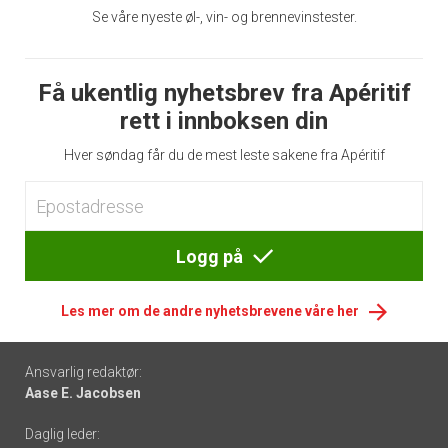
Se våre nyeste øl-, vin- og brennevinstester.
Få ukentlig nyhetsbrev fra Apéritif
rett i innboksen din
Hver søndag får du de mest leste sakene fra Apéritif
Logg på
Les mer om de andre nyhetsbrevene våre her
Footer
Ansvarlig redaktør:
Aase E. Jacobsen
-
Daglig leder:
links