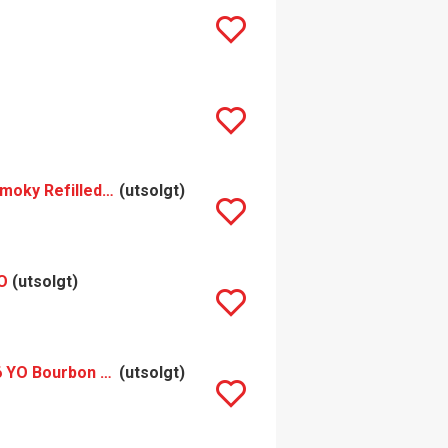
Cooper's Choice From the Sample Room Sweet & Smoky Refilled Sherry CaskFinish
(utsolgt)
O
(utsolgt)
Cooper's Choice Skara Brae Secret Orkney 2005 16 YO Bourbon Cask Matured
(utsolgt)