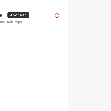
Logg
B
Abonner
kurs
Kokketips
inn