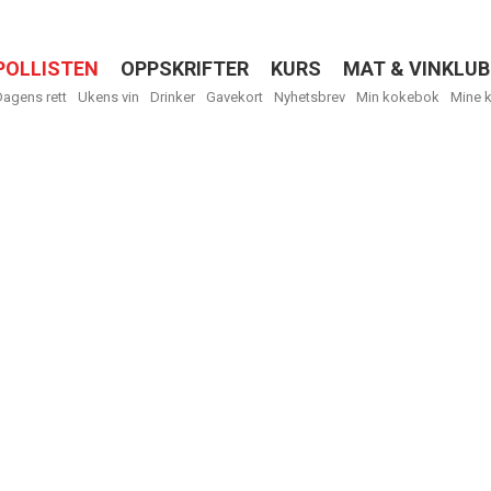
POLLISTEN
OPPSKRIFTER
KURS
MAT & VINKLUB
Menu
Dagens rett
Ukens vin
Drinker
Gavekort
Nyhetsbrev
Min kokebok
Mine 