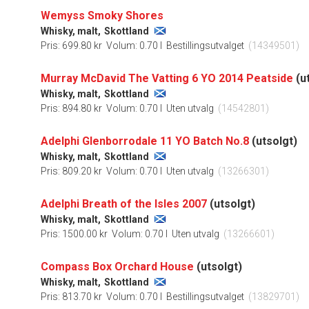
Wemyss Smoky Shores
Whisky, malt,
Skottland
Pris: 699.80 kr
Volum: 0.70 l
Bestillingsutvalget
(14349501)
Murray McDavid The Vatting 6 YO 2014 Peatside
(u
Whisky, malt,
Skottland
Pris: 894.80 kr
Volum: 0.70 l
Uten utvalg
(14542801)
Adelphi Glenborrodale 11 YO Batch No.8
(utsolgt)
Whisky, malt,
Skottland
Pris: 809.20 kr
Volum: 0.70 l
Uten utvalg
(13266301)
Adelphi Breath of the Isles 2007
(utsolgt)
Whisky, malt,
Skottland
Pris: 1500.00 kr
Volum: 0.70 l
Uten utvalg
(13266601)
Compass Box Orchard House
(utsolgt)
Whisky, malt,
Skottland
Pris: 813.70 kr
Volum: 0.70 l
Bestillingsutvalget
(13829701)