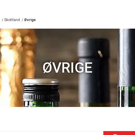
/
Skottland
/
Øvrige
ØVRIGE