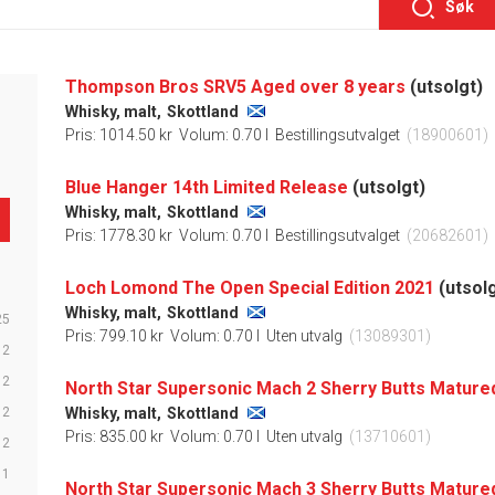
Søk
Thompson Bros SRV5 Aged over 8 years
(utsolgt)
Whisky, malt,
Skottland
Pris: 1014.50 kr
Volum: 0.70 l
Bestillingsutvalget
(18900601)
Blue Hanger 14th Limited Release
(utsolgt)
Whisky, malt,
Skottland
Pris: 1778.30 kr
Volum: 0.70 l
Bestillingsutvalget
(20682601)
Loch Lomond The Open Special Edition 2021
(utsolg
Whisky, malt,
Skottland
25
Pris: 799.10 kr
Volum: 0.70 l
Uten utvalg
(13089301)
12
12
North Star Supersonic Mach 2 Sherry Butts Mature
12
Whisky, malt,
Skottland
Pris: 835.00 kr
Volum: 0.70 l
Uten utvalg
(13710601)
2
1
North Star Supersonic Mach 3 Sherry Butts Mature