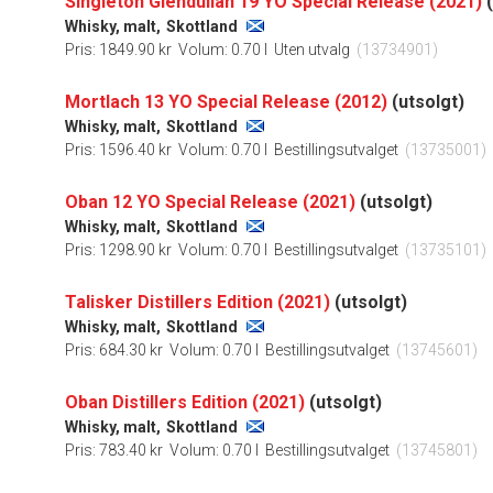
Singleton Glendullan 19 YO Special Release (2021)
Whisky, malt,
Skottland
Pris: 1849.90 kr
Volum: 0.70 l
Uten utvalg
(13734901)
Mortlach 13 YO Special Release (2012)
(utsolgt)
Whisky, malt,
Skottland
Pris: 1596.40 kr
Volum: 0.70 l
Bestillingsutvalget
(13735001)
Oban 12 YO Special Release (2021)
(utsolgt)
Whisky, malt,
Skottland
Pris: 1298.90 kr
Volum: 0.70 l
Bestillingsutvalget
(13735101)
Talisker Distillers Edition (2021)
(utsolgt)
Whisky, malt,
Skottland
Pris: 684.30 kr
Volum: 0.70 l
Bestillingsutvalget
(13745601)
Oban Distillers Edition (2021)
(utsolgt)
Whisky, malt,
Skottland
Pris: 783.40 kr
Volum: 0.70 l
Bestillingsutvalget
(13745801)