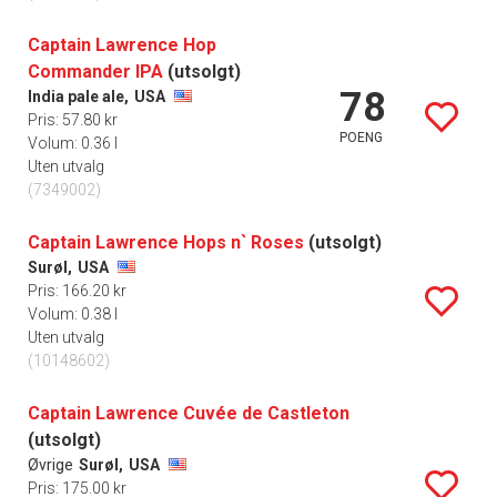
Captain Lawrence Hop
Commander IPA
(utsolgt)
78
India pale ale,
USA
Pris: 57.80 kr
POENG
Volum: 0.36 l
Uten utvalg
(7349002)
Captain Lawrence Hops n` Roses
(utsolgt)
Surøl,
USA
Pris: 166.20 kr
Volum: 0.38 l
Uten utvalg
(10148602)
Captain Lawrence Cuvée de Castleton
(utsolgt)
Øvrige
Surøl,
USA
Pris: 175.00 kr