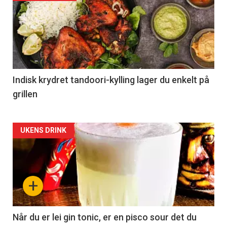
Indisk krydret tandoori-kylling lager du enkelt på
grillen
Forsiden
UKENS DRINK
akkurat
nå
+
-
2
Når du er lei gin tonic, er en pisco sour det du