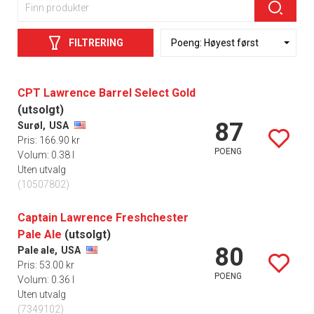
FILTRERING
CPT Lawrence Barrel Select Gold
(utsolgt)
87
Surøl,
USA
Pris: 166.90 kr
POENG
Volum: 0.38 l
Uten utvalg
(10507802)
Captain Lawrence Freshchester
Pale Ale
(utsolgt)
80
Pale ale,
USA
Pris: 53.00 kr
POENG
Volum: 0.36 l
Uten utvalg
(7349102)