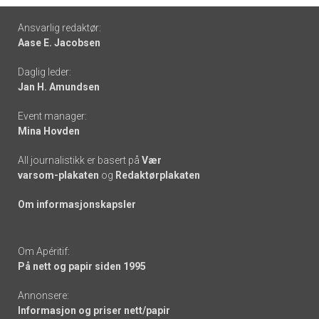
Footer
Ansvarlig redaktør:
Aase E. Jacobsen
-
Daglig leder:
links
Jan H. Amundsen
Event manager:
Mina Hovden
All journalistikk er basert på
Vær
varsom-plakaten
og
Redaktørplakaten
Om informasjonskapsler
Om Apéritif:
På nett og papir siden 1995
Annonsere:
Informasjon og priser nett/papir