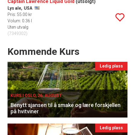
Captain Lawrence Liquid Gold
(utsolgt)
Lys ale,
USA
Pris: 55.00 kr
Volum: 0.36 l
Uten utvalg
(7349302)
Events
Kommende Kurs
Ledig plass
KURS I OSLO, 26. AUGUST
Benytt sjansen til å smake og lære forskjellen
på hvitviner
Ledig plass