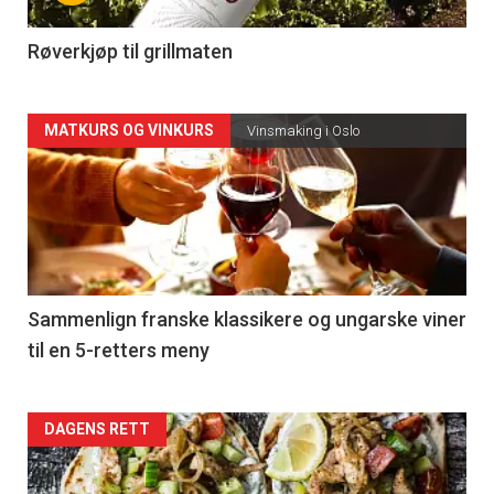
-
4
Røverkjøp til grillmaten
Forsiden
MATKURS OG VINKURS
Vinsmaking i Oslo
akkurat
nå
-
5
Sammenlign franske klassikere og ungarske viner
til en 5-retters meny
Forsiden
DAGENS RETT
akkurat