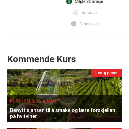
Miljøemballasje
Naturvin
Oransjevin
Events
Kommende Kurs
Ledig plass
KURS I OSLO, 26. AUGUST
Benytt sjansen til å smake og lære forskjellen
på hvitviner