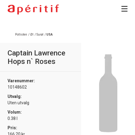
Registrer deg
Pollisten
/
Øl
/
Surøl
/
USA
Captain Lawrence
Hops n` Roses
Varenummer:
10148602
Utvalg:
Uten utvalg
Volum:
0.38 l
Pris:
166.20 kr