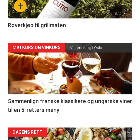
+
-
4
Røverkjøp til grillmaten
Forsiden
MATKURS OG VINKURS
Vinsmaking i Oslo
akkurat
nå
-
5
Sammenlign franske klassikere og ungarske viner
til en 5-retters meny
Forsiden
DAGENS RETT