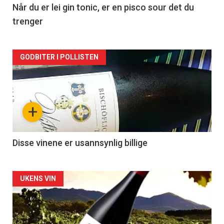
2
Når du er lei gin tonic, er en pisco sour det du
trenger
Forsiden
GODBITER I POLLISTEN
akkurat
nå
+
-
3
Disse vinene er usannsynlig billige
Forsiden
UKENS VIN
akkurat
nå