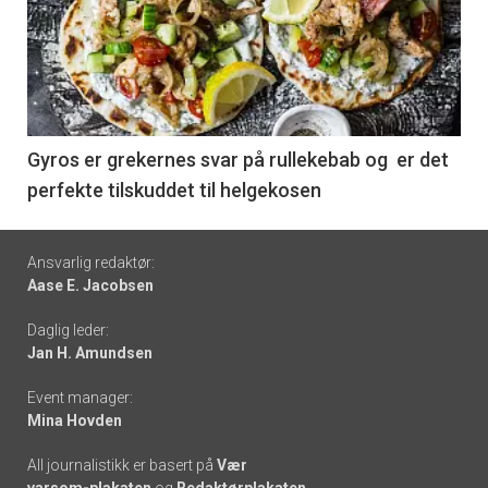
akkurat
nå
-
6
Gyros er grekernes svar på rullekebab og er det
perfekte tilskuddet til helgekosen
Footer
Ansvarlig redaktør:
Aase E. Jacobsen
-
Daglig leder:
links
Jan H. Amundsen
Event manager:
Mina Hovden
All journalistikk er basert på
Vær
varsom-plakaten
og
Redaktørplakaten