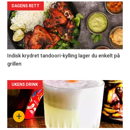
DAGENS RETT
Indisk krydret tandoori-kylling lager du enkelt på
grillen
Forsiden
UKENS DRINK
akkurat
nå
+
-