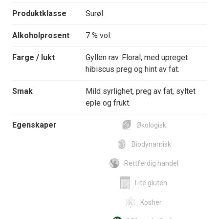
Produktklasse
Surøl
Alkoholprosent
7 % vol.
Farge / lukt
Gyllen rav. Floral, med upreget
hibiscus preg og hint av fat.
Smak
Mild syrlighet, preg av fat, syltet
eple og frukt.
Egenskaper
Økologisk
Biodynamisk
Rettferdig handel
Lite gluten
Kosher