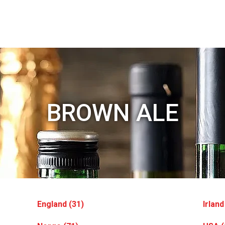
BROWN ALE
England (31)
Irland