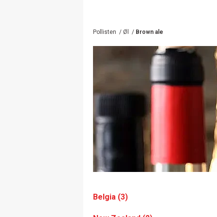
Pollisten
/
Øl
/
Brown ale
Belgia (3)