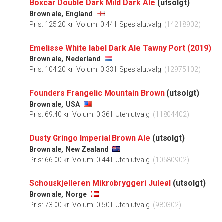
Boxcar Double Dark Mild Dark Ale
(utsolgt)
Brown ale,
England
Pris: 125.20 kr
Volum: 0.44 l
Spesialutvalg
(14218902)
Emelisse White label Dark Ale Tawny Port (2019)
Brown ale,
Nederland
Pris: 104.20 kr
Volum: 0.33 l
Spesialutvalg
(12975102)
Founders Frangelic Mountain Brown
(utsolgt)
Brown ale,
USA
Pris: 69.40 kr
Volum: 0.36 l
Uten utvalg
(11804402)
Dusty Gringo Imperial Brown Ale
(utsolgt)
Brown ale,
New Zealand
Pris: 66.00 kr
Volum: 0.44 l
Uten utvalg
(10580902)
Schouskjelleren Mikrobryggeri Juleøl
(utsolgt)
Brown ale,
Norge
Pris: 73.00 kr
Volum: 0.50 l
Uten utvalg
(980302)