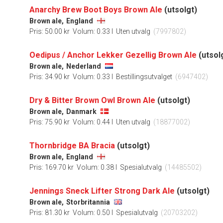
Anarchy Brew Boot Boys Brown Ale
(utsolgt)
Brown ale,
England
Pris: 50.00 kr
Volum: 0.33 l
Uten utvalg
(7997802)
Oedipus / Anchor Lekker Gezellig Brown Ale
(utsol
Brown ale,
Nederland
Pris: 34.90 kr
Volum: 0.33 l
Bestillingsutvalget
(6947402)
Dry & Bitter Brown Owl Brown Ale
(utsolgt)
Brown ale,
Danmark
Pris: 75.90 kr
Volum: 0.44 l
Uten utvalg
(18877002)
Thornbridge BA Bracia
(utsolgt)
Brown ale,
England
Pris: 169.70 kr
Volum: 0.38 l
Spesialutvalg
(14485502)
Jennings Sneck Lifter Strong Dark Ale
(utsolgt)
Brown ale,
Storbritannia
Pris: 81.30 kr
Volum: 0.50 l
Spesialutvalg
(20703202)