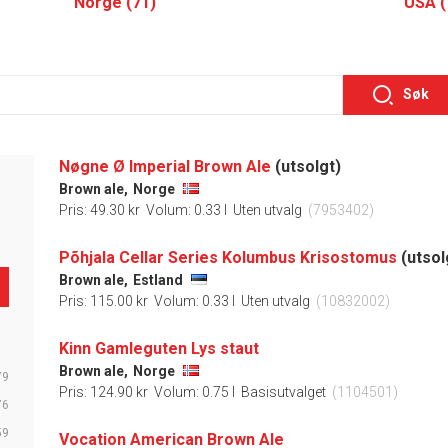
Norge (71)
USA (
Søk
Nøgne Ø Imperial Brown Ale
(utsolgt)
Brown ale,
Norge
Pris: 49.30 kr
Volum: 0.33 l
Uten utvalg
(7953402)
Põhjala Cellar Series Kolumbus Krisostomus
(utsol
Brown ale,
Estland
Pris: 115.00 kr
Volum: 0.33 l
Uten utvalg
(10832002)
Kinn Gamleguten Lys staut
Brown ale,
Norge
79
Pris: 124.90 kr
Volum: 0.75 l
Basisutvalget
(1104501)
76
59
Vocation American Brown Ale