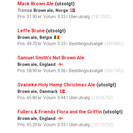
Mack Brown Ale
(utsolgt)
Tromsø
Brown ale,
Norge
Pris: 37.90 kr
Volum: 0.33 l
Uten utvalg
(1812002)
Leffe Brune
(utsolgt)
Brown ale,
Belgia
Pris: 49.70 kr
Volum: 0.33 l
Bestillingsutvalget
(3403802)
Samuel Smith's Nut Brown Ale
Brown ale,
England
Pris: 58.90 kr
Volum: 0.36 l
Bestillingsutvalget
(5667402)
Svaneke Holy Hemp Christmas Ale
(utsolgt)
Brown ale,
Danmark
Pris: 65.80 kr
Volum: 0.44 l
Uten utvalg
(13646702)
Fullers & Friends Flora and the Griffin
(utsolgt)
Brown ale,
England
Pris: 65.20 kr
Volum: 0.33 l
Uten utvalg
(10179702)