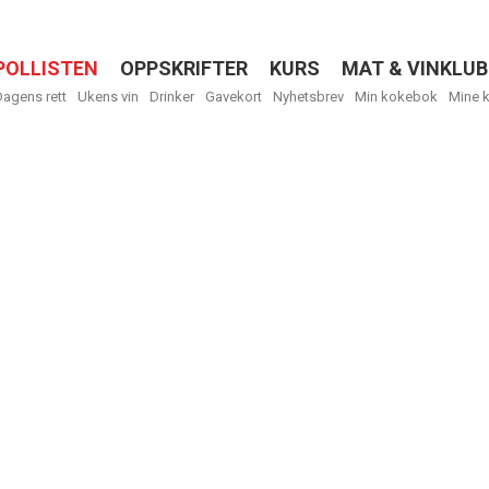
POLLISTEN
OPPSKRIFTER
KURS
MAT & VINKLUB
Menu
Dagens rett
Ukens vin
Drinker
Gavekort
Nyhetsbrev
Min kokebok
Mine 