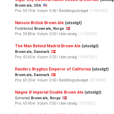
Brown ale,
USA
Pris: 59.70 kr
Volum: 0.36 l
Bestillingsutvalget
(11803902)
Nøisom Britisk Brown Ale
(utsolgt)
Fredrikstad
Brown ale,
Norge
Pris: 59.80 kr
Volum: 0.50 l
Uten utvalg
(11102502)
The Man Behind Madrid Brown Ale
(utsolgt)
Brown ale,
Danmark
Pris: 42.60 kr
Volum: 0.33 l
Uten utvalg
(10447502)
Randers Bryghus Emperor of California
(utsolgt)
Brown ale,
Danmark
Pris: 60.20 kr
Volum: 0.50 l
Bestillingsutvalget
(8139902)
Nøgne Ø Imperial Double Brown Ale
(utsolgt)
Grimstad
Brown ale,
Norge
Pris: 60.90 kr
Volum: 0.50 l
Uten utvalg
(1072002)