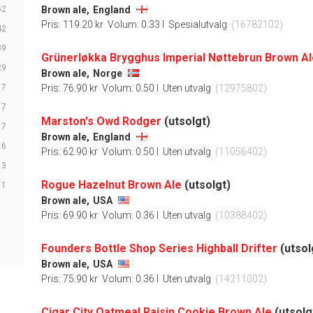
52
Brown ale,
England
Pris: 119.20 kr
Volum: 0.33 l
Spesialutvalg
(16782102)
42
39
Grünerløkka Brygghus Imperial Nøttebrun Brown Al
29
Brown ale,
Norge
17
Pris: 76.90 kr
Volum: 0.50 l
Uten utvalg
(12975802)
17
Marston's Owd Rodger
(utsolgt)
17
Brown ale,
England
16
Pris: 62.90 kr
Volum: 0.50 l
Uten utvalg
(11056402)
13
Rogue Hazelnut Brown Ale
(utsolgt)
1
Brown ale,
USA
Pris: 69.90 kr
Volum: 0.36 l
Uten utvalg
(10388402)
Founders Bottle Shop Series Highball Drifter
(utsol
Brown ale,
USA
Pris: 75.90 kr
Volum: 0.36 l
Uten utvalg
(14211002)
Cigar City Oatmeal Raisin Cookie Brown Ale
(utsolg