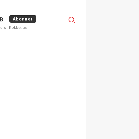
Logg
B
Abonner
kurs
Kokketips
inn