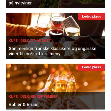
på hvitviner
Ledig plass
KURS I OSLO, 27. AUGUST
Sammenlign franske klassikere og ungarske
viner til en 5-retters meny
Ledig plass
KURS I OSLO, 05. SEPTEMBER
Bobler & Brunsj