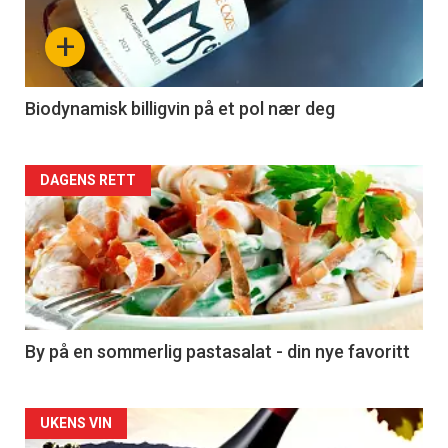
nå
+
-
4
Biodynamisk billigvin på et pol nær deg
Forsiden
DAGENS RETT
akkurat
nå
-
5
By på en sommerlig pastasalat - din nye favoritt
Forsiden
UKENS VIN