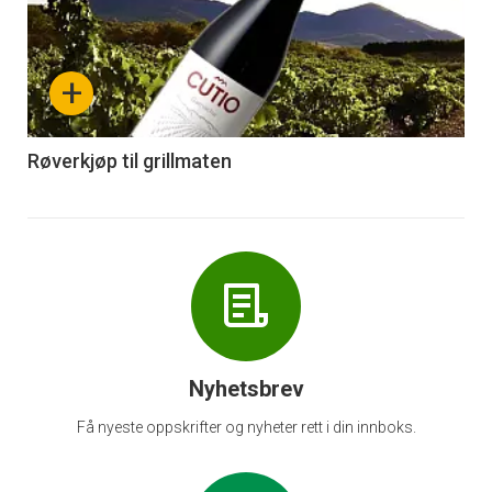
akkurat
nå
+
-
6
Røverkjøp til grillmaten
Nyhetsbrev
Få nyeste oppskrifter og nyheter rett i din innboks.