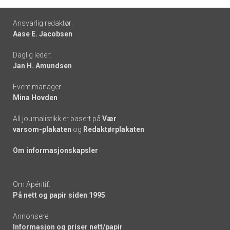
Footer
Ansvarlig redaktør:
Aase E. Jacobsen
-
Daglig leder:
links
Jan H. Amundsen
Event manager:
Mina Hovden
All journalistikk er basert på
Vær
varsom-plakaten
og
Redaktørplakaten
Om informasjonskapsler
Om Apéritif:
På nett og papir siden 1995
Annonsere:
Informasjon og priser nett/papir