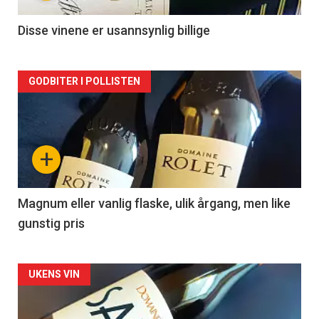
-
2
Disse vinene er usannsynlig billige
Forsiden
GODBITER I POLLISTEN
akkurat
nå
+
-
3
Magnum eller vanlig flaske, ulik årgang, men like
gunstig pris
Forsiden
UKENS VIN
akkurat