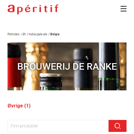
Pollisten
/
Øl
/
India pale ale
/
Belgia
BROUWERIJ DE RANKE
Øvrige (1)