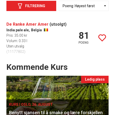
FILTRERING
De Ranke Amer Amer
(utsolgt)
India pale ale,
Belgia
81
Pris: 35.00 kr
Volum: 0.33 l
POENG
Uten utvalg
(11177802)
Events
Kommende Kurs
Ledig plass
KURS I OSLO, 26. AUGUST
Benytt sjansen til å smake og lære forskjellen