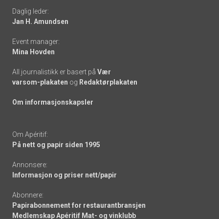
Daglig leder:
links
Jan H. Amundsen
Event manager:
Mina Hovden
All journalistikk er basert på
Vær
varsom-plakaten
og
Redaktørplakaten
Om informasjonskapsler
Om Apéritif:
På nett og papir siden 1995
Annonsere:
Informasjon og priser nett/papir
Abonnere:
Papirabonnement for restaurantbransjen
Medlemskap Apéritif Mat- og vinklubb