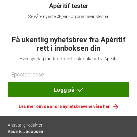
Apéritif tester
Se våre nyeste øl-, vin- og brennevinstester.
Få ukentlig nyhetsbrev fra Apéritif
rett i innboksen din
Hver søndag får du de mest leste sakene fra Apéritif
Logg på
Les mer om de andre nyhetsbrevene våre her
Footer
Ansvarlig redaktør:
Aase E. Jacobsen
-