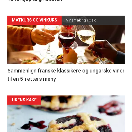
Forsiden
MATKURS OG VINKURS
Vinsmaking i Oslo
akkurat
nå
-
5
Sammenlign franske klassikere og ungarske viner
til en 5-retters meny
Forsiden
UKENS KAKE
akkurat
nå