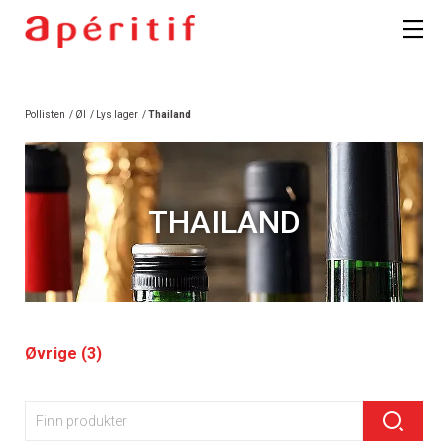
Pollisten
/
Øl
/
Lys lager
/
Thailand
THAILAND
Øvrige (3)