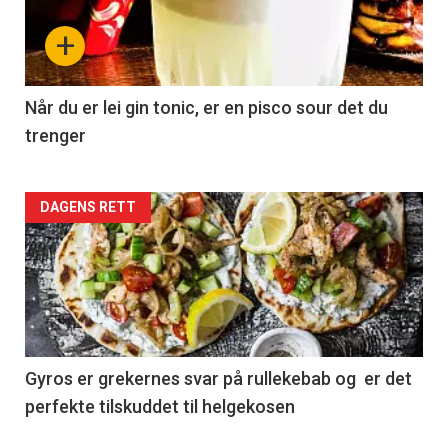
+
Når du er lei gin tonic, er en pisco sour det du
trenger
Forsiden
DAGENS RETT
akkurat
nå
-
2
Gyros er grekernes svar på rullekebab og er det
perfekte tilskuddet til helgekosen