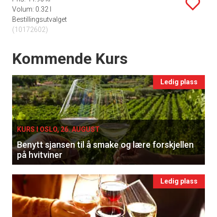
Volum: 0.32 l
Bestillingsutvalget
(10172602)
Events
Kommende Kurs
Ledig plass
KURS I OSLO, 26. AUGUST
Benytt sjansen til å smake og lære forskjellen
på hvitviner
Ledig plass