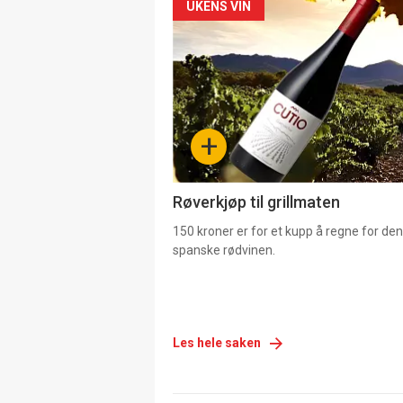
Forsiden
UKENS VIN
akkurat
nå
-
+
4
Røverkjøp til grillmaten
150 kroner er for et kupp å regne for de
spanske rødvinen.
Les hele saken