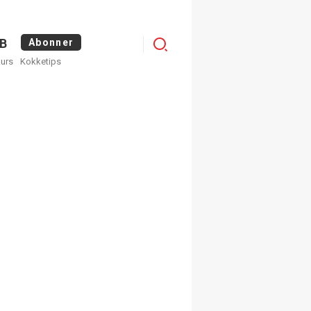
Logg
B
Abonner
kurs
Kokketips
inn