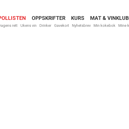
POLLISTEN
OPPSKRIFTER
KURS
MAT & VINKLUB
Menu
Dagens rett
Ukens vin
Drinker
Gavekort
Nyhetsbrev
Min kokebok
Mine 