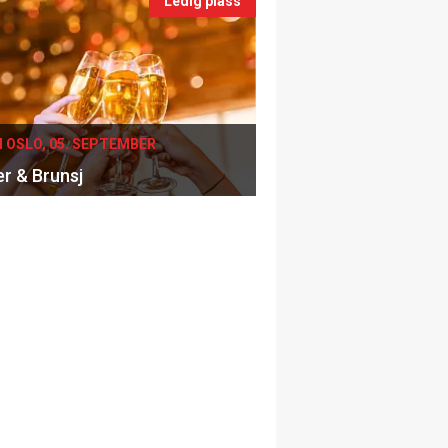
Ledig plass
I OSLO, 05. SEPTEMBER
er & Brunsj