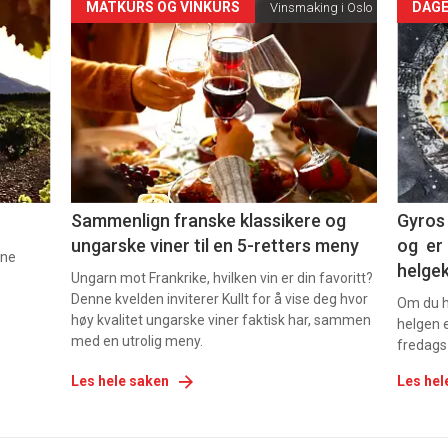
Forsiden
For
MATKURS OG VINKURS
DAGE
Vinsmaking i Oslo
akkurat
akk
nå
nå
-
-
5
6
Sammenlign franske klassikere og
Gyros 
ungarske viner til en 5-retters meny
og er 
nne
helge
Ungarn mot Frankrike, hvilken vin er din favoritt?
Denne kvelden inviterer Kullt for å vise deg hvor
Om du ha
høy kvalitet ungarske viner faktisk har, sammen
helgen e
med en utrolig meny.
fredags
Les hele saken
Les hel