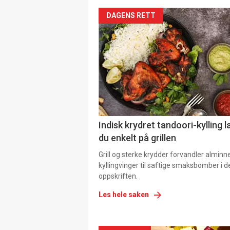
DAGENS RETT
Indisk krydret tandoori-kylling l
du enkelt på grillen
Grill og sterke krydder forvandler alminn
kyllingvinger til saftige smaksbomber i 
oppskriften.
Les hele saken