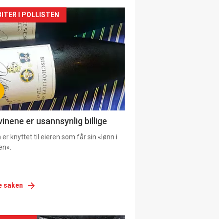
siden
ITER I POLLISTEN
urat
vinene er usannsynlig billige
er knyttet til eieren som får sin «lønn i
en».
e saken