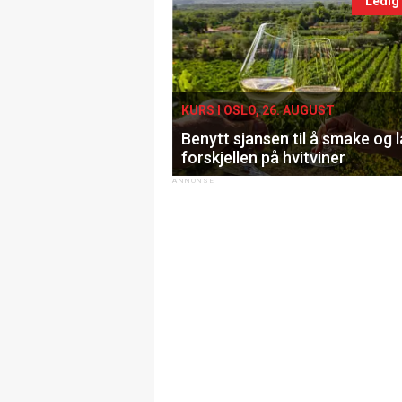
Ledig
KURS I OSLO, 26. AUGUST
Benytt sjansen til å smake og 
forskjellen på hvitviner