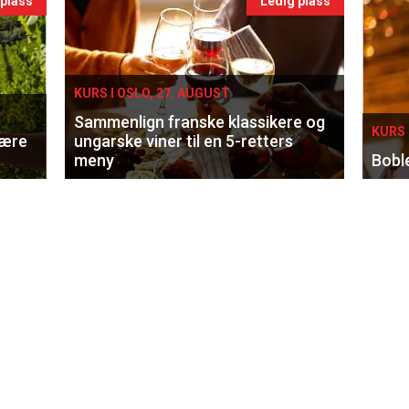
 plass
Ledig plass
KURS I OSLO, 27. AUGUST
Sammenlign franske klassikere og
KURS 
lære
ungarske viner til en 5-retters
meny
Bobl