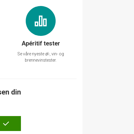
Apéritif tester
Se våre nyeste øl-, vin- og
brennevinstester.
sen din