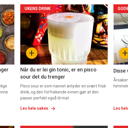
Forsiden
For
UKENS DRINK
GODB
akkurat
akk
nå
nå
-
-
+
+
2
3
ager
Når du er lei gin tonic, er en pisco
Disse 
sour det du trenger
Årsaken 
elige
Pisco sour er som navnet antyder en svært frisk
himmel
denne
drink, og den forfriskende evnen gjør at den
passer perfekt også til mat.
Les hele saken
Les hel