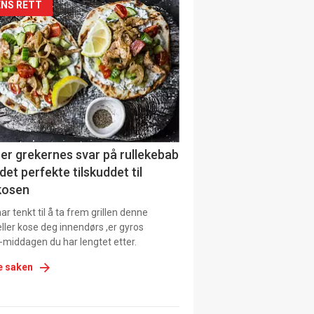
siden
NS RETT
urat
er grekernes svar på rullekebab
det perfekte tilskuddet til
kosen
r tenkt til å ta frem grillen denne
ller kose deg innendørs ,er gyros
-middagen du har lengtet etter.
e saken