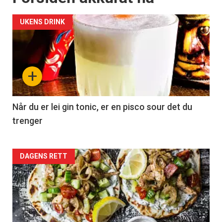
UKENS DRINK
+
Når du er lei gin tonic, er en pisco sour det du
trenger
Forsiden
DAGENS RETT
akkurat
nå
-