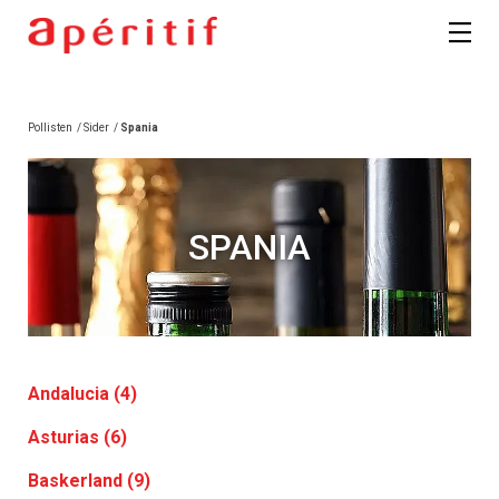
Pollisten
/
Sider
/
Spania
SPANIA
Andalucia (4)
Asturias (6)
Baskerland (9)