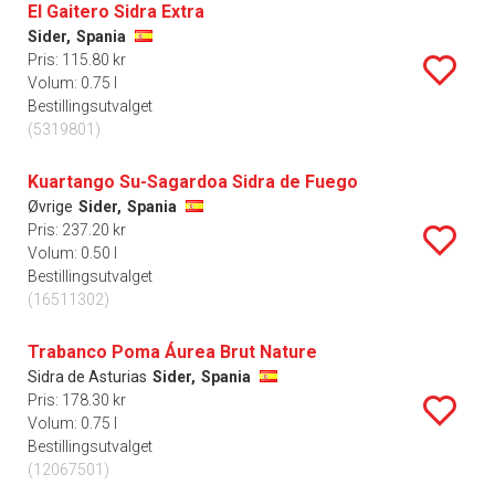
El Gaitero Sidra Extra
Sider,
Spania
Pris: 115.80 kr
Volum: 0.75 l
Bestillingsutvalget
(5319801)
Kuartango Su-Sagardoa Sidra de Fuego
Øvrige
Sider,
Spania
Pris: 237.20 kr
Volum: 0.50 l
Bestillingsutvalget
(16511302)
Trabanco Poma Áurea Brut Nature
Sidra de Asturias
Sider,
Spania
Pris: 178.30 kr
Volum: 0.75 l
Bestillingsutvalget
(12067501)