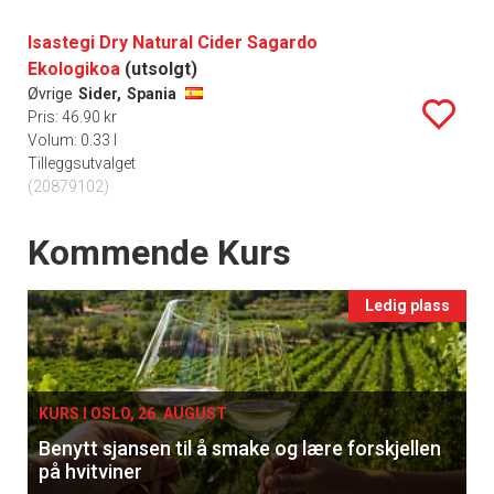
Isastegi Dry Natural Cider Sagardo
Ekologikoa
(utsolgt)
Øvrige
Sider,
Spania
Pris: 46.90 kr
Volum: 0.33 l
Tilleggsutvalget
(20879102)
Events
Kommende Kurs
Ledig plass
KURS I OSLO, 26. AUGUST
Benytt sjansen til å smake og lære forskjellen
på hvitviner