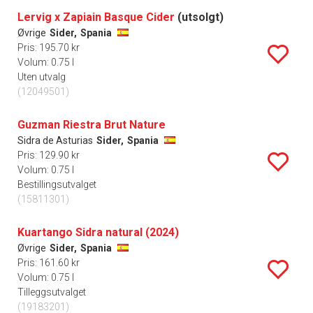
Lervig x Zapiain Basque Cider
(utsolgt)
Øvrige
Sider,
Spania
Pris: 195.70 kr
Volum: 0.75 l
Uten utvalg
(12049501)
Guzman Riestra Brut Nature
Sidra de Asturias
Sider,
Spania
Pris: 129.90 kr
Volum: 0.75 l
Bestillingsutvalget
(15811301)
Kuartango Sidra natural (2024)
Øvrige
Sider,
Spania
Pris: 161.60 kr
Volum: 0.75 l
Tilleggsutvalget
(19183201)