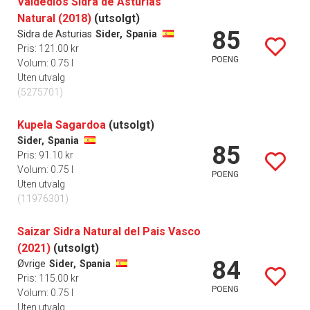
Valdedios Sidra de Asturias
Natural (2018)
(utsolgt)
85
Sidra de Asturias
Sider,
Spania
Pris: 121.00 kr
POENG
Volum: 0.75 l
Uten utvalg
(5275701)
Kupela Sagardoa
(utsolgt)
Sider,
Spania
85
Pris: 91.10 kr
Volum: 0.75 l
POENG
Uten utvalg
(11976301)
Saizar Sidra Natural del Pais Vasco
(2021)
(utsolgt)
84
Øvrige
Sider,
Spania
Pris: 115.00 kr
POENG
Volum: 0.75 l
Uten utvalg