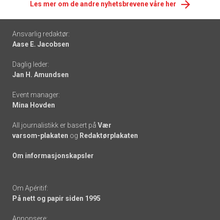
Les mer om de andre nyhetsbrevene våre her
Footer
Ansvarlig redaktør:
Aase E. Jacobsen
-
Daglig leder:
links
Jan H. Amundsen
Event manager:
Mina Hovden
All journalistikk er basert på
Vær
varsom-plakaten
og
Redaktørplakaten
Om informasjonskapsler
Om Apéritif:
På nett og papir siden 1995
Annonsere: