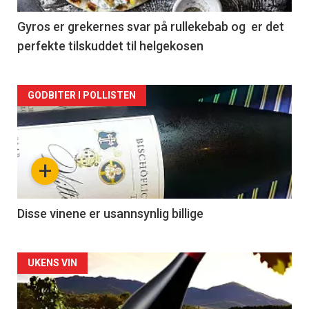
2
Gyros er grekernes svar på rullekebab og er det
perfekte tilskuddet til helgekosen
Forsiden
GODBITER I POLLISTEN
akkurat
nå
+
-
3
Disse vinene er usannsynlig billige
Forsiden
UKENS VIN
akkurat