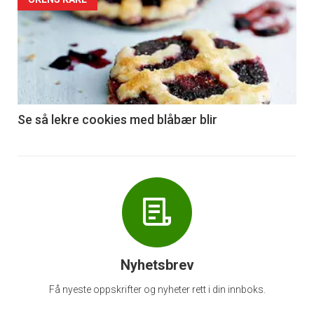
Forsiden
akkurat
nå
-
6
Se så lekre cookies med blåbær blir
Nyhetsbrev
Få nyeste oppskrifter og nyheter rett i din innboks.