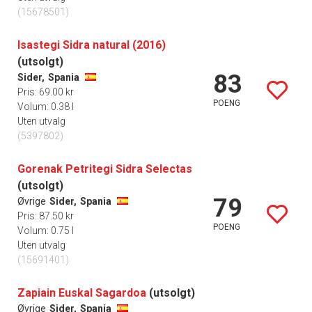
(15678501)
Isastegi Sidra natural (2016)
(utsolgt)
83
Sider,
Spania
Pris: 69.00 kr
POENG
Volum: 0.38 l
Uten utvalg
(5397802)
Gorenak Petritegi Sidra Selectas
(utsolgt)
79
Øvrige
Sider,
Spania
Pris: 87.50 kr
POENG
Volum: 0.75 l
Uten utvalg
(15691401)
Zapiain Euskal Sagardoa
(utsolgt)
Øvrige
Sider,
Spania