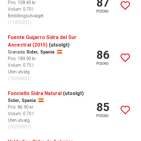
87
Pris: 108.40 kr
Volum: 0.70 l
POENG
Bestillingsutvalget
(11959201)
Fuente Guijarro Sidra del Sur
Ancestral (2015)
(utsolgt)
86
Granada
Sider,
Spania
Pris: 189.90 kr
POENG
Volum: 0.75 l
Uten utvalg
(10266601)
Fonciello Sidra Natural
(utsolgt)
Sider,
Spania
85
Pris: 86.90 kr
Volum: 0.70 l
POENG
Uten utvalg
(10259901)