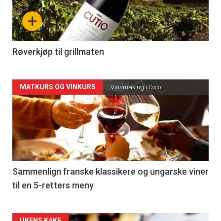
nå
+
-
4
Røverkjøp til grillmaten
Forsiden
MATKURS OG VINKURS
Vinsmaking i Oslo
akkurat
nå
-
5
Sammenlign franske klassikere og ungarske viner
til en 5-retters meny
UKENS KAKE