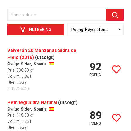
FILTRERING
Valverán 20 Manzanas Sidra de
Hielo (2016)
(utsolgt)
92
Øvrige
Sider,
Spania
Pris: 338.00 kr
POENG
Volum: 0.38 l
Uten utvalg
(11272602)
Petritegi Sidra Natural
(utsolgt)
Øvrige
Sider,
Spania
89
Pris: 118.00 kr
Volum: 0.75 l
POENG
Uten utvalg