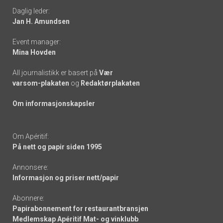
Daglig leder:
links
Jan H. Amundsen
Event manager:
Mina Hovden
All journalistikk er basert på
Vær
varsom-plakaten
og
Redaktørplakaten
Om informasjonskapsler
Om Apéritif:
På nett og papir siden 1995
Annonsere:
Informasjon og priser nett/papir
Abonnere:
Papirabonnement for restaurantbransjen
Medlemskap Apéritif Mat- og vinklubb