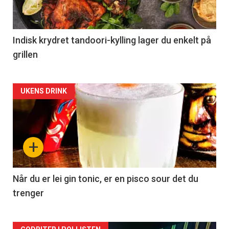
Indisk krydret tandoori-kylling lager du enkelt på
grillen
Forsiden
UKENS DRINK
akkurat
nå
+
-
2
Når du er lei gin tonic, er en pisco sour det du
trenger