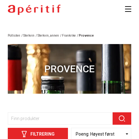
Pollisten
/
Sterkvin
/
Sterkvin, annen
/
Frankrike
/
Provence
PROVENCE
FILTRERING