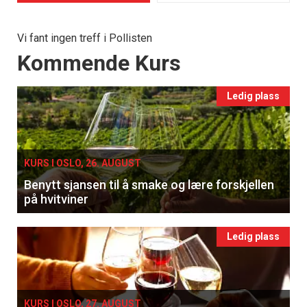
Vi fant ingen treff i Pollisten
Events
Kommende Kurs
Ledig plass
KURS I OSLO, 26. AUGUST
Benytt sjansen til å smake og lære forskjellen
på hvitviner
Ledig plass
KURS I OSLO, 27. AUGUST