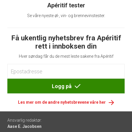
Apéritif tester
Se våre nyeste øl-, vin- og brennevinstester.
Få ukentlig nyhetsbrev fra Apéritif
rett i innboksen din
Hver søndag får du de mest leste sakene fra Apéritif
Logg på
Les mer om de andre nyhetsbrevene våre her
Footer
Ansvarlig redaktør:
Aase E. Jacobsen
-