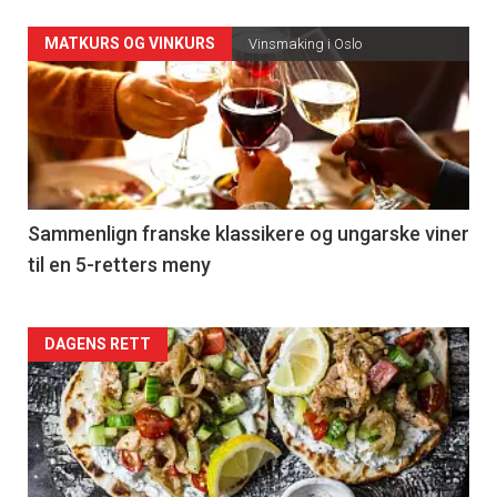
Forsiden
MATKURS OG VINKURS
Vinsmaking i Oslo
akkurat
nå
-
5
Sammenlign franske klassikere og ungarske viner
til en 5-retters meny
Forsiden
DAGENS RETT
akkurat
nå
-