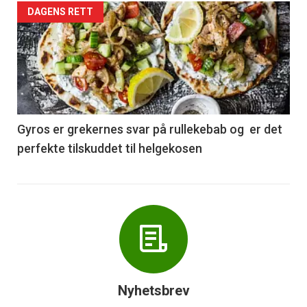
Forsiden
DAGENS RETT
akkurat
nå
-
6
Gyros er grekernes svar på rullekebab og er det
perfekte tilskuddet til helgekosen
Nyhetsbrev