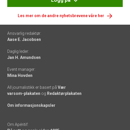
Les mer om de andre nyhetsbrevene våre her
Footer
Ansvarlig redaktør:
Aase E. Jacobsen
-
Daglig leder:
links
Jan H. Amundsen
Event manager:
Mina Hovden
All journalistikk er basert på
Vær
varsom-plakaten
og
Redaktørplakaten
Om informasjonskapsler
Om Apéritif: