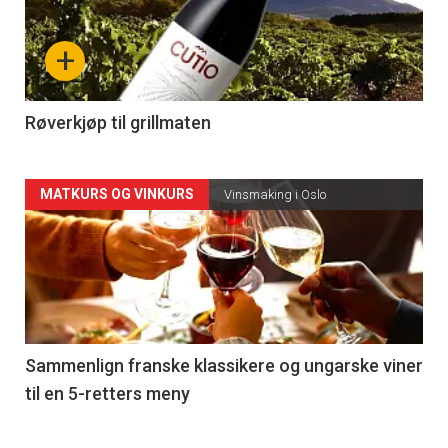
nå
+
-
4
Røverkjøp til grillmaten
Forsiden
MATKURS OG VINKURS
Vinsmaking i Oslo
akkurat
nå
-
5
Sammenlign franske klassikere og ungarske viner
til en 5-retters meny