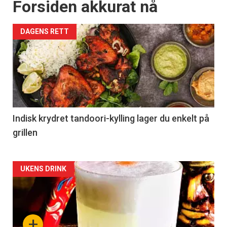
Forsiden akkurat nå
DAGENS RETT
Indisk krydret tandoori-kylling lager du enkelt på
grillen
Forsiden
UKENS DRINK
akkurat
nå
+