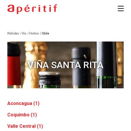
Pollisten
/
Vin
/
Hvitvin
/
Chile
VIÑA SANTA RITA
Aconcagua (1)
Coquimbo (1)
Valle Central (1)