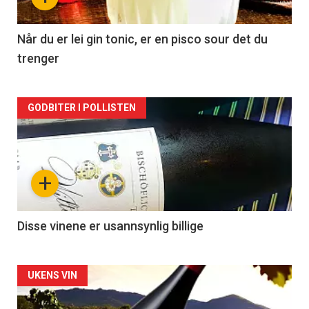
-
2
Når du er lei gin tonic, er en pisco sour det du
trenger
Forsiden
GODBITER I POLLISTEN
akkurat
nå
+
-
3
Disse vinene er usannsynlig billige
Forsiden
UKENS VIN
akkurat