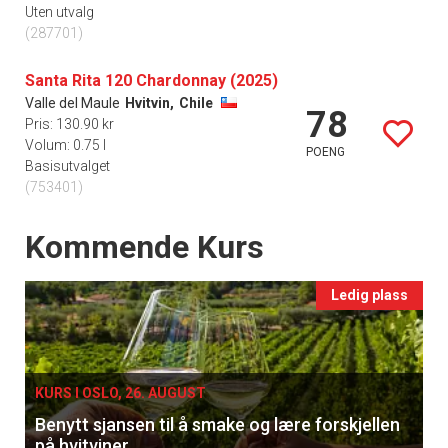
Uten utvalg
(287701)
Santa Rita 120 Chardonnay (2025)
Valle del Maule
Hvitvin,
Chile
78
Pris: 130.90 kr
Volum: 0.75 l
POENG
Basisutvalget
(753401)
Events
Kommende Kurs
Ledig plass
KURS I OSLO, 26. AUGUST
Benytt sjansen til å smake og lære forskjellen
på hvitviner