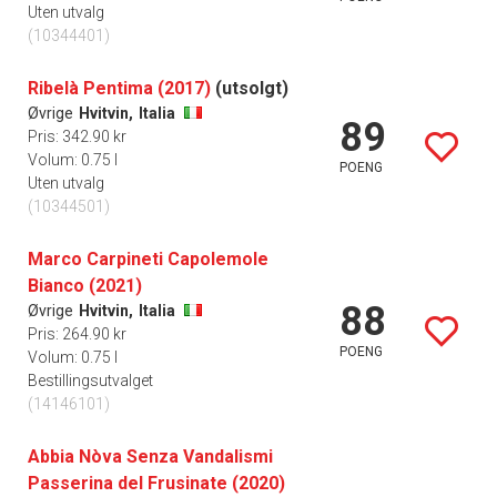
Uten utvalg
(10344401)
Ribelà Pentima (2017)
(utsolgt)
Øvrige
Hvitvin,
Italia
89
Pris: 342.90 kr
Volum: 0.75 l
POENG
Uten utvalg
(10344501)
Marco Carpineti Capolemole
Bianco (2021)
88
Øvrige
Hvitvin,
Italia
Pris: 264.90 kr
POENG
Volum: 0.75 l
Bestillingsutvalget
(14146101)
Abbia Nòva Senza Vandalismi
Passerina del Frusinate (2020)