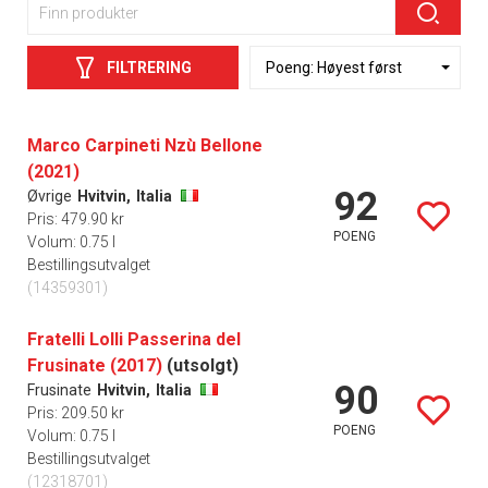
FILTRERING
Marco Carpineti Nzù Bellone
(2021)
92
Øvrige
Hvitvin,
Italia
Pris: 479.90 kr
POENG
Volum: 0.75 l
Bestillingsutvalget
(14359301)
Fratelli Lolli Passerina del
Frusinate (2017)
(utsolgt)
90
Frusinate
Hvitvin,
Italia
Pris: 209.50 kr
POENG
Volum: 0.75 l
Bestillingsutvalget
(12318701)