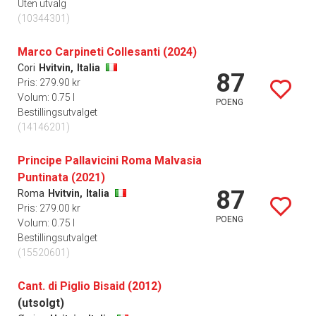
Uten utvalg
(10344301)
Marco Carpineti Collesanti (2024)
Cori
Hvitvin,
Italia
87
Pris: 279.90 kr
Volum: 0.75 l
POENG
Bestillingsutvalget
(14146201)
Principe Pallavicini Roma Malvasia
Puntinata (2021)
87
Roma
Hvitvin,
Italia
Pris: 279.00 kr
POENG
Volum: 0.75 l
Bestillingsutvalget
(15520601)
Cant. di Piglio Bisaid (2012)
(utsolgt)