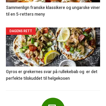
5
Sammenlign franske klassikere og ungarske viner
til en 5-retters meny
Forsiden
DAGENS RETT
akkurat
nå
-
6
Gyros er grekernes svar på rullekebab og er det
perfekte tilskuddet til helgekosen