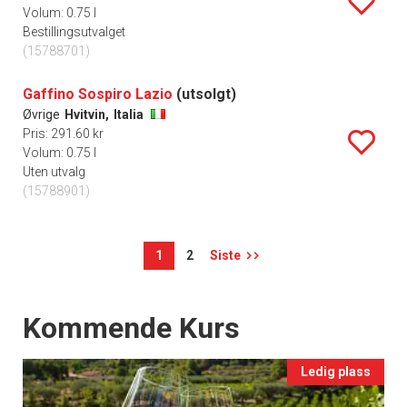
Volum: 0.75 l
Bestillingsutvalget
(15788701)
Gaffino Sospiro Lazio
(utsolgt)
Øvrige
Hvitvin,
Italia
Pris: 291.60 kr
Volum: 0.75 l
Uten utvalg
(15788901)
1
2
Siste
Events
Kommende Kurs
Ledig plass