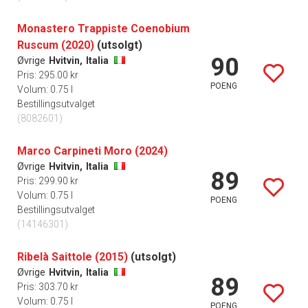
Monastero Trappiste Coenobium
Ruscum (2020)
(utsolgt)
90
Øvrige
Hvitvin,
Italia
Pris: 295.00 kr
POENG
Volum: 0.75 l
Bestillingsutvalget
(8082601)
Marco Carpineti Moro (2024)
Øvrige
Hvitvin,
Italia
89
Pris: 299.90 kr
Volum: 0.75 l
POENG
Bestillingsutvalget
(14146301)
Ribelà Saittole (2015)
(utsolgt)
Øvrige
Hvitvin,
Italia
89
Pris: 303.70 kr
Volum: 0.75 l
POENG