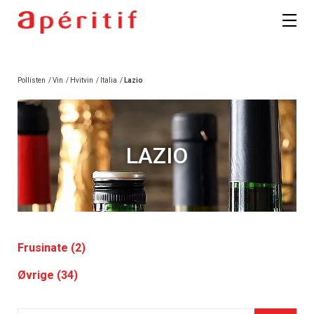
Pollisten
/
Vin
/
Hvitvin
/
Italia
/
Lazio
LAZIO
Frusinate (2)
Øvrige (34)