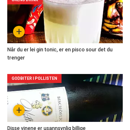
Forsiden
akkurat
nå
+
-
2
Når du er lei gin tonic, er en pisco sour det du
trenger
Forsiden
GODBITER I POLLISTEN
akkurat
nå
+
-
3
Disse vinene er usannsynlig billige