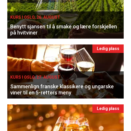
KURS I OSLO, 26. AUGUST
Benytt sjansen til å smake og lære forskjellen
på hvitviner
Ledig plass
KURS I OSLO, 27. AUGUST
Sammenlign franske klassikere og ungarske
viner til en 5-retters meny
Ledig plass