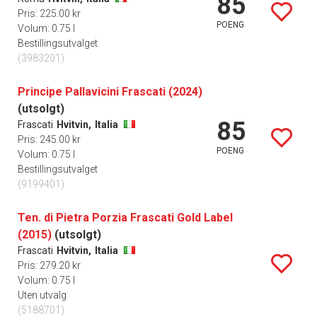
85
Pris: 225.00 kr
POENG
Volum: 0.75 l
Bestillingsutvalget
(3983201)
Principe Pallavicini Frascati (2024)
(utsolgt)
85
Frascati
Hvitvin,
Italia
Pris: 245.00 kr
POENG
Volum: 0.75 l
Bestillingsutvalget
(9199401)
Ten. di Pietra Porzia Frascati Gold Label
(2015)
(utsolgt)
Frascati
Hvitvin,
Italia
Pris: 279.20 kr
Volum: 0.75 l
Uten utvalg
(5188701)