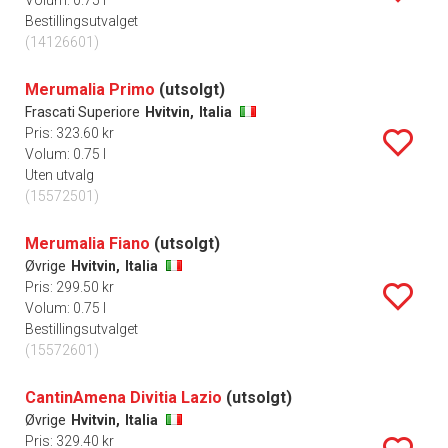
Volum: 0.75 l
Bestillingsutvalget
(14126601)
Merumalia Primo
(utsolgt)
Frascati Superiore
Hvitvin,
Italia
Pris: 323.60 kr
Volum: 0.75 l
Uten utvalg
(15572501)
Merumalia Fiano
(utsolgt)
Øvrige
Hvitvin,
Italia
Pris: 299.50 kr
Volum: 0.75 l
Bestillingsutvalget
(15572601)
CantinAmena Divitia Lazio
(utsolgt)
Øvrige
Hvitvin,
Italia
Pris: 329.40 kr