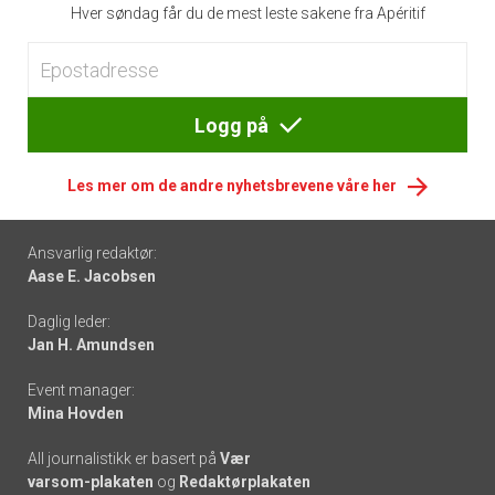
Hver søndag får du de mest leste sakene fra Apéritif
Logg på
Les mer om de andre nyhetsbrevene våre her
Footer
Ansvarlig redaktør:
Aase E. Jacobsen
-
Daglig leder:
links
Jan H. Amundsen
Event manager:
Mina Hovden
All journalistikk er basert på
Vær
varsom-plakaten
og
Redaktørplakaten