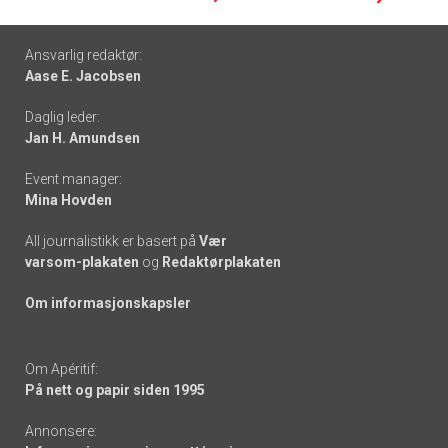
Footer
Ansvarlig redaktør:
Aase E. Jacobsen
-
Daglig leder:
links
Jan H. Amundsen
Event manager:
Mina Hovden
All journalistikk er basert på
Vær
varsom-plakaten
og
Redaktørplakaten
Om informasjonskapsler
Om Apéritif:
På nett og papir siden 1995
Annonsere: