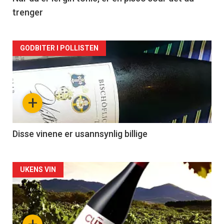
trenger
Forsiden
GODBITER I POLLISTEN
akkurat
nå
+
-
3
Disse vinene er usannsynlig billige
Forsiden
UKENS VIN
akkurat
nå