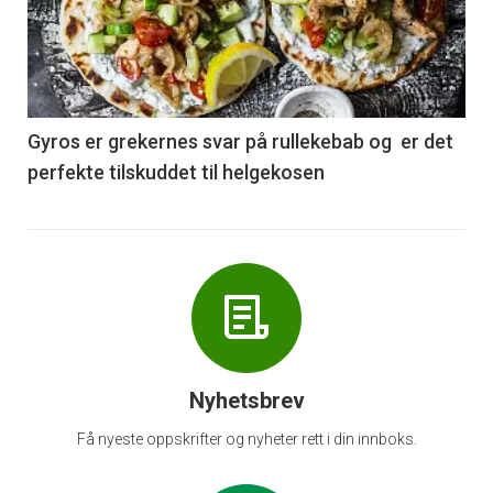
akkurat
nå
-
6
Gyros er grekernes svar på rullekebab og er det
perfekte tilskuddet til helgekosen
Nyhetsbrev
Få nyeste oppskrifter og nyheter rett i din innboks.