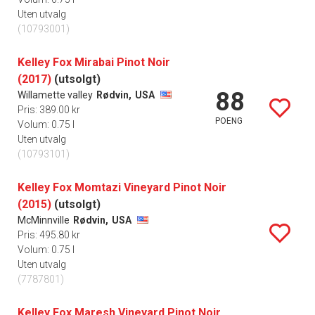
Uten utvalg
(10793001)
Kelley Fox Mirabai Pinot Noir
(2017)
(utsolgt)
88
Willamette valley
Rødvin,
USA
Pris: 389.00 kr
POENG
Volum: 0.75 l
Uten utvalg
(10793101)
Kelley Fox Momtazi Vineyard Pinot Noir
(2015)
(utsolgt)
McMinnville
Rødvin,
USA
Pris: 495.80 kr
Volum: 0.75 l
Uten utvalg
(7787801)
Kelley Fox Maresh Vineyard Pinot Noir