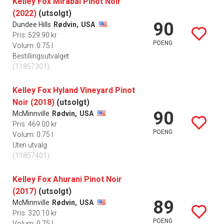
Kelley Fox Mirabai Pinot Noir
(2022)
(utsolgt)
90
Dundee Hills
Rødvin,
USA
Pris: 529.90 kr
POENG
Volum: 0.75 l
Bestillingsutvalget
(11857301)
Kelley Fox Hyland Vineyard Pinot
Noir (2018)
(utsolgt)
90
McMinnville
Rødvin,
USA
Pris: 469.00 kr
POENG
Volum: 0.75 l
Uten utvalg
(11857401)
Kelley Fox Ahurani Pinot Noir
(2017)
(utsolgt)
89
McMinnville
Rødvin,
USA
Pris: 320.10 kr
POENG
Volum: 0.75 l