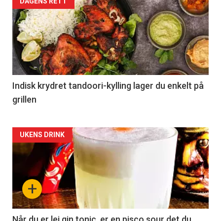
DAGENS RETT
Indisk krydret tandoori-kylling lager du enkelt på
grillen
Forsiden
UKENS DRINK
akkurat
nå
+
-
2
Når du er lei gin tonic, er en pisco sour det du