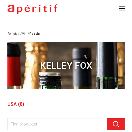
Pollisten
/
Vin
/
Rødvin
KELLEY FOX
USA (8)