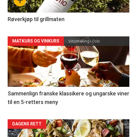
+
-
4
Røverkjøp til grillmaten
Forsiden
MATKURS OG VINKURS
Vinsmaking i Oslo
akkurat
nå
-
5
Sammenlign franske klassikere og ungarske viner
til en 5-retters meny
Forsiden
DAGENS RETT