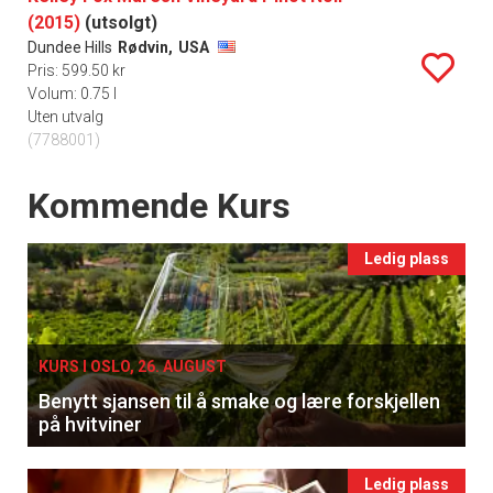
(2015)
(utsolgt)
Dundee Hills
Rødvin,
USA
Pris: 599.50 kr
Volum: 0.75 l
Uten utvalg
(7788001)
Events
Kommende Kurs
Ledig plass
KURS I OSLO, 26. AUGUST
Benytt sjansen til å smake og lære forskjellen
på hvitviner
Ledig plass