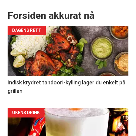
Forsiden akkurat nå
DAGENS RETT
Indisk krydret tandoori-kylling lager du enkelt på
grillen
Forsiden
UKENS DRINK
akkurat