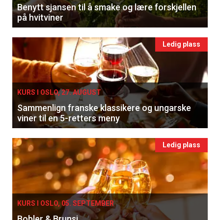
Benytt sjansen til å smake og lære forskjellen
på hvitviner
Ledig plass
KURS I OSLO, 27. AUGUST
Sammenlign franske klassikere og ungarske
viner til en 5-retters meny
Ledig plass
KURS I OSLO, 05. SEPTEMBER
Bobler & Brunsj