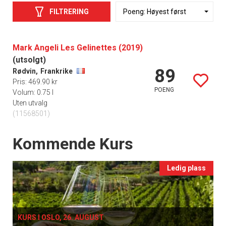
FILTRERING
Mark Angeli Les Gelinettes (2019)
(utsolgt)
89
Rødvin,
Frankrike
Pris: 469.90 kr
POENG
Volum: 0.75 l
Uten utvalg
(11568501)
Events
Kommende Kurs
Ledig plass
KURS I OSLO, 26. AUGUST