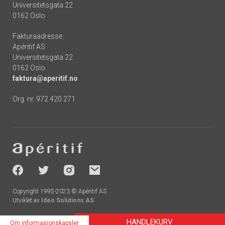
Universitetsgata 22
0162 Oslo
Fakturaadresse:
Apéritif AS
Universitetsgata 22
0162 Oslo
faktura@aperitif.no
Org. nr. 972 420 271
Footer
-
socials
Copyright 1995-2023 © Apéritif AS
Utviklet av
Ideo Solutions AS
HANDLEKURV
Om informasjonskapsler