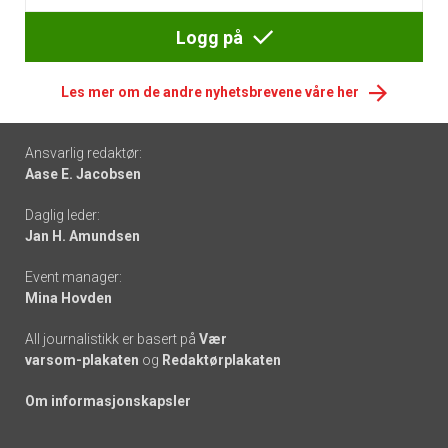
Logg på
Les mer om de andre nyhetsbrevene våre her
Footer
Ansvarlig redaktør:
Aase E. Jacobsen
-
Daglig leder:
links
Jan H. Amundsen
Event manager:
Mina Hovden
All journalistikk er basert på
Vær
varsom-plakaten
og
Redaktørplakaten
Om informasjonskapsler