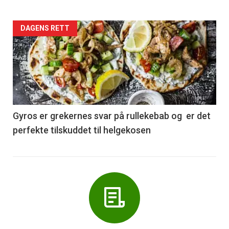
Forsiden
DAGENS RETT
akkurat
nå
-
6
Gyros er grekernes svar på rullekebab og er det
perfekte tilskuddet til helgekosen