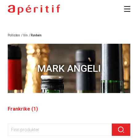
Pollisten
/
Vin
/
Rødvin
MARK ANGELI
Frankrike (1)