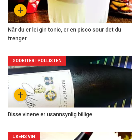
nå
+
-
2
Når du er lei gin tonic, er en pisco sour det du
trenger
Forsiden
GODBITER I POLLISTEN
akkurat
nå
+
-
3
Disse vinene er usannsynlig billige
Forsiden
UKENS VIN