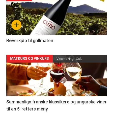
akkurat
nå
+
-
4
Røverkjøp til grillmaten
Forsiden
MATKURS OG VINKURS
Vinsmaking i Oslo
akkurat
nå
-
5
Sammenlign franske klassikere og ungarske viner
til en 5-retters meny