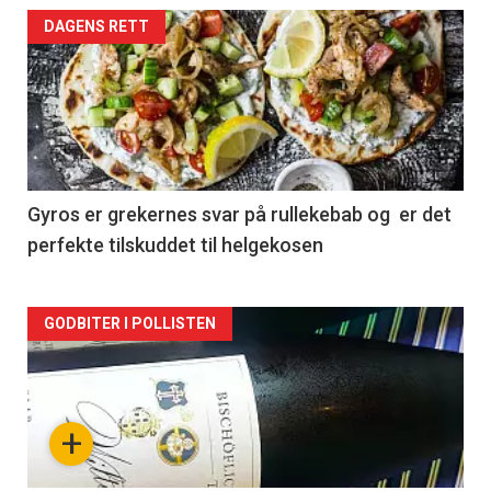
Forsiden
DAGENS RETT
akkurat
nå
-
2
Gyros er grekernes svar på rullekebab og er det
perfekte tilskuddet til helgekosen
Forsiden
GODBITER I POLLISTEN
akkurat
nå
+
-