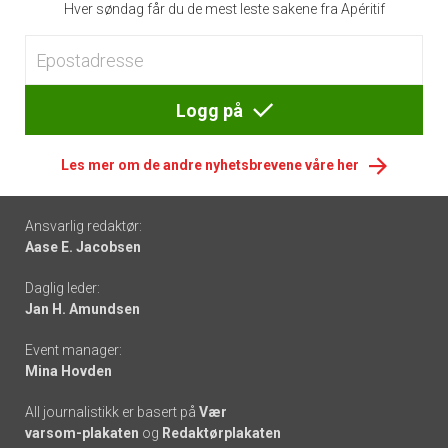
Hver søndag får du de mest leste sakene fra Apéritif
Logg på
Les mer om de andre nyhetsbrevene våre her
Footer
Ansvarlig redaktør:
Aase E. Jacobsen
-
Daglig leder:
links
Jan H. Amundsen
Event manager:
Mina Hovden
All journalistikk er basert på
Vær
varsom-plakaten
og
Redaktørplakaten