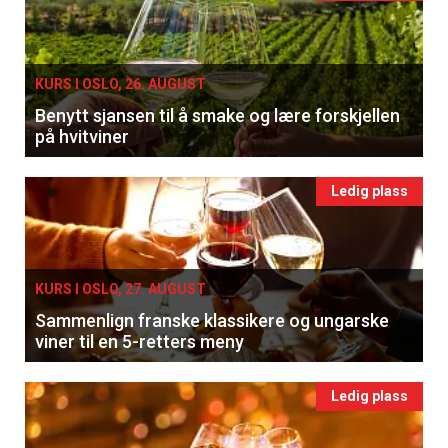
KURS I OSLO, 26. AUGUST
Benytt sjansen til å smake og lære forskjellen
på hvitviner
Ledig plass
KURS I OSLO, 27. AUGUST
Sammenlign franske klassikere og ungarske
viner til en 5-retters meny
Ledig plass