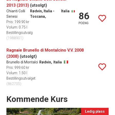
2013 (2013)
(utsolgt)
Chianti Colli
Rødvin, Italia -
Italia
86
Senesi
Toscana,
Pris: 199.90 kr
POENG
Volum: 0.75 l
Bestillingsutvalg
(1988901)
Ragnaie Brunello di Montalcino V.V. 2008
(2008)
(utsolgt)
Brunello di Montalci
Rødvin,
Italia
Pris: 999.60 kr
Volum: 1.50 l
Bestillingsutvalget
(862705)
Events
Kommende Kurs
Ledig plass