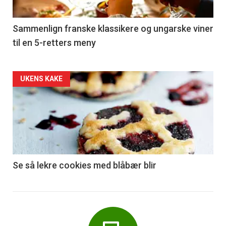
-
5
Sammenlign franske klassikere og ungarske viner
til en 5-retters meny
Forsiden
UKENS KAKE
akkurat
nå
-
6
Se så lekre cookies med blåbær blir