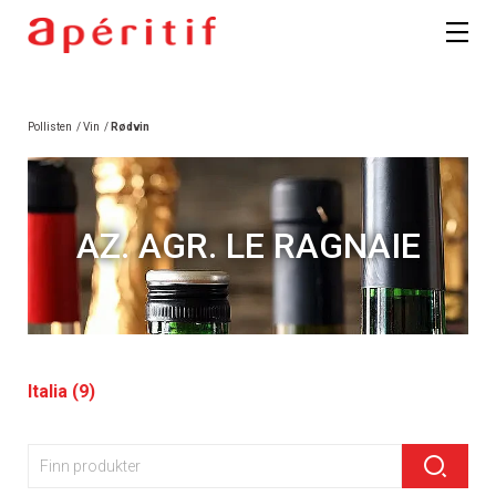
Pollisten
/
Vin
/
Rødvin
AZ. AGR. LE RAGNAIE
Italia (9)