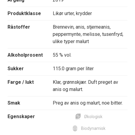
Produktklasse
Likør urter, krydder
Råstoffer
Brennevin, anis, stjerneanis,
peppermynte, melisse, tusenfryd,
ulike typer malurt
Alkoholprosent
55 % vol.
Sukker
115.0 gram per liter
Farge / lukt
Klar, grønnskjær. Duft preget av
anis og malurt.
Smak
Preg av anis og malurt, noe bitter.
Egenskaper
Økologisk
Biodynamisk