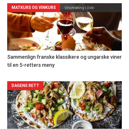
Forsiden
MATKURS OG VINKURS
Vinsmaking i Oslo
akkurat
nå
-
5
Sammenlign franske klassikere og ungarske viner
til en 5-retters meny
Forsiden
DAGENS RETT
akkurat
nå
-