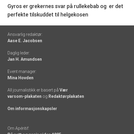
6
Gyros er grekernes svar på rullekebab og er det
perfekte tilskuddet til helgekosen
Footer
Ansvarlig redaktør:
Aase E. Jacobsen
-
Daglig leder:
links
Jan H. Amundsen
Event manager:
Mina Hovden
All journalistikk er basert på
Vær
varsom-plakaten
og
Redaktørplakaten
Om informasjonskapsler
Om Apéritif: