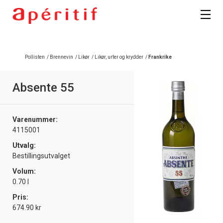
Pollisten
/
Brennevin
/
Likør
/
Likør, urter og krydder
/
Frankrike
Absente 55
Varenummer:
4115001
Utvalg:
Bestillingsutvalget
Volum:
0.70 l
Pris:
674.90 kr