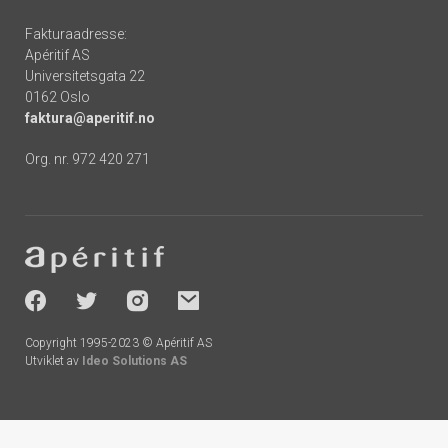
Fakturaadresse:
Apéritif AS
Universitetsgata 22
0162 Oslo
faktura@aperitif.no
Org. nr. 972 420 271
Footer
-
socials
Copyright 1995-2023 © Apéritif AS
Utviklet av
Ideo Solutions AS
Handlekurv