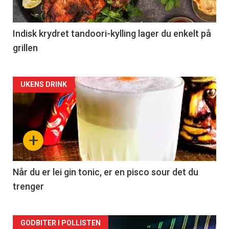
Indisk krydret tandoori-kylling lager du enkelt på
grillen
Forsiden
UKENS DRINK
akkurat
nå
+
-
2
Når du er lei gin tonic, er en pisco sour det du
trenger
Forsiden
GODBITER I POLLISTEN