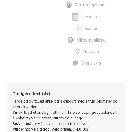
Rettferdig handel
Lite gluten
Kosher
Miljøemballasje
Naturvin
Oransjevin
Tidligere test (4+):
Farge og duft: Lett anis- og lakrisduft med sitrus, blomster og
andre krydder.
Smak: Krydret anslag, flott munnfølelse, svært godt balansert
alkoholstyrken til tross, sitter veldig lenge.
Bruksområde: Må ha vann eller to-tre isbiter.
Vurdering: Veldig god. Verd prisen. (14.01.03)