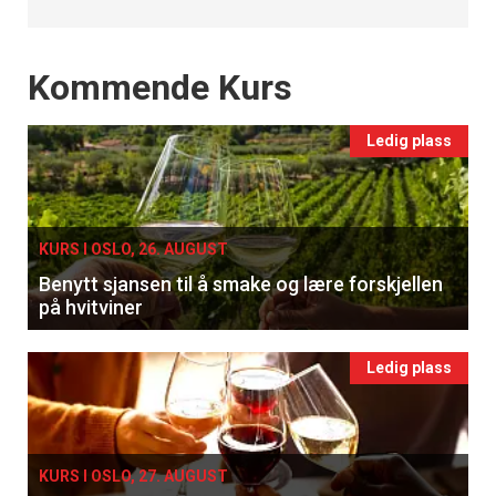
Events
Kommende Kurs
Ledig plass
KURS I OSLO, 26. AUGUST
Benytt sjansen til å smake og lære forskjellen
på hvitviner
Ledig plass
KURS I OSLO, 27. AUGUST