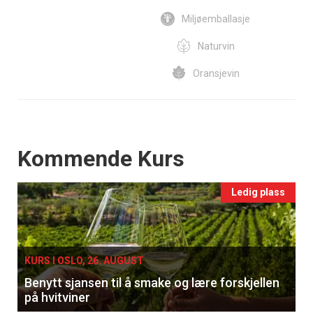
Miljøemballasje
Naturvin
Oransjevin
Events
Kommende Kurs
Ledig plass
KURS I OSLO, 26. AUGUST
Benytt sjansen til å smake og lære forskjellen
på hvitviner