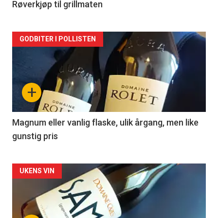
2
Røverkjøp til grillmaten
Forsiden
GODBITER I POLLISTEN
akkurat
nå
+
-
3
Magnum eller vanlig flaske, ulik årgang, men like
gunstig pris
Forsiden
UKENS VIN
akkurat
nå