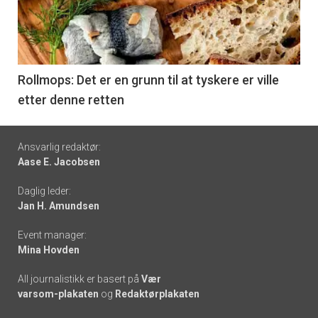
nå
-
6
Rollmops: Det er en grunn til at tyskere er ville
etter denne retten
Footer
Ansvarlig redaktør:
Aase E. Jacobsen
-
Daglig leder:
links
Jan H. Amundsen
Event manager:
Mina Hovden
All journalistikk er basert på
Vær
varsom-plakaten
og
Redaktørplakaten