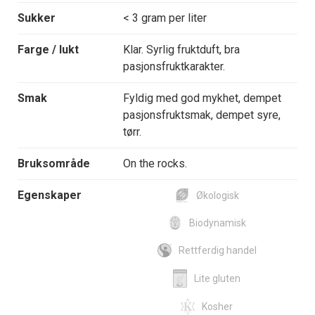
Sukker
< 3 gram per liter
Farge / lukt
Klar. Syrlig fruktduft, bra
pasjonsfruktkarakter.
Smak
Fyldig med god mykhet, dempet
pasjonsfruktsmak, dempet syre,
tørr.
Bruksområde
On the rocks.
Egenskaper
Økologisk
Biodynamisk
Rettferdig handel
Lite gluten
Kosher