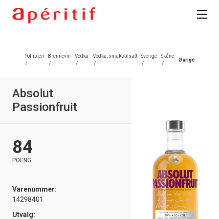
Registrer deg
Pollisten
Brennevin
Vodka
Vodka, smakstilsatt
Sverige
Skåne
Øvrige
/
/
/
/
/
/
Absolut
Passionfruit
84
POENG
Varenummer:
14298401
Utvalg: