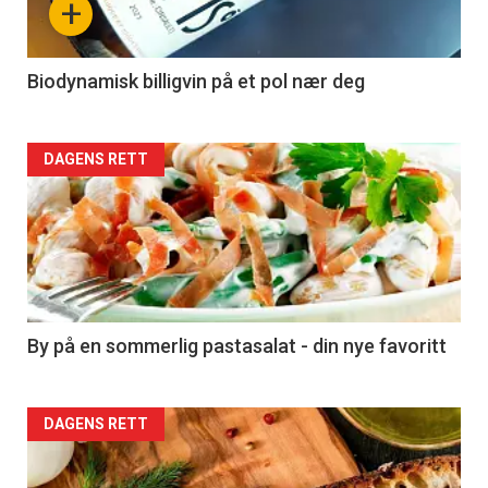
+
-
4
Biodynamisk billigvin på et pol nær deg
Forsiden
DAGENS RETT
akkurat
nå
-
5
By på en sommerlig pastasalat - din nye favoritt
Forsiden
DAGENS RETT
akkurat