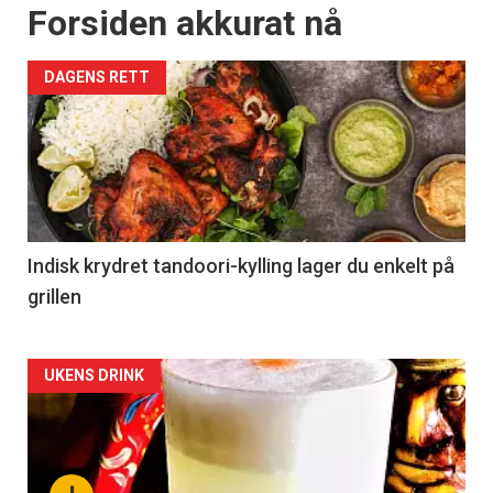
Forsiden akkurat nå
DAGENS RETT
Indisk krydret tandoori-kylling lager du enkelt på
grillen
Forsiden
UKENS DRINK
akkurat
nå