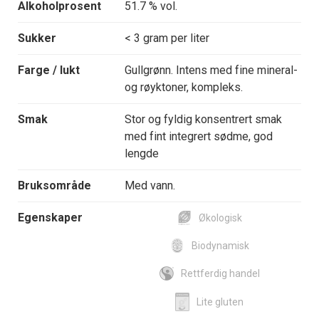
Alkoholprosent
51.7 % vol.
Sukker
< 3 gram per liter
Farge / lukt
Gullgrønn. Intens med fine mineral-
og røyktoner, kompleks.
Smak
Stor og fyldig konsentrert smak
med fint integrert sødme, god
lengde
Bruksområde
Med vann.
Egenskaper
Økologisk
Biodynamisk
Rettferdig handel
Lite gluten