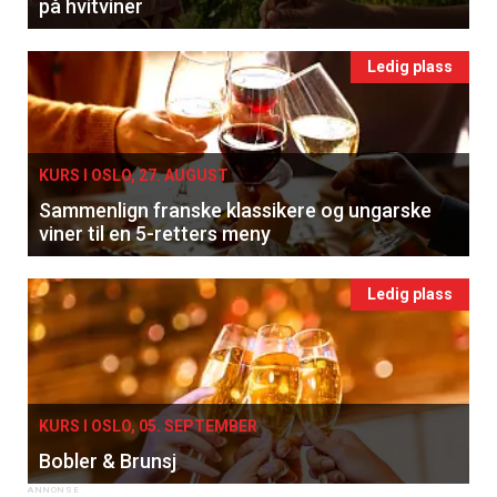
på hvitviner
Ledig plass
KURS I OSLO, 27. AUGUST
Sammenlign franske klassikere og ungarske
viner til en 5-retters meny
Ledig plass
KURS I OSLO, 05. SEPTEMBER
Bobler & Brunsj