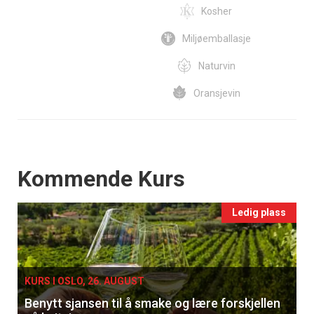
Kosher
Miljøemballasje
Naturvin
Oransjevin
Events
Kommende Kurs
Ledig plass
KURS I OSLO, 26. AUGUST
Benytt sjansen til å smake og lære forskjellen