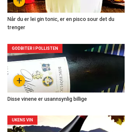
+
-
2
Når du er lei gin tonic, er en pisco sour det du
trenger
Forsiden
GODBITER I POLLISTEN
akkurat
nå
+
-
3
Disse vinene er usannsynlig billige
Forsiden
UKENS VIN