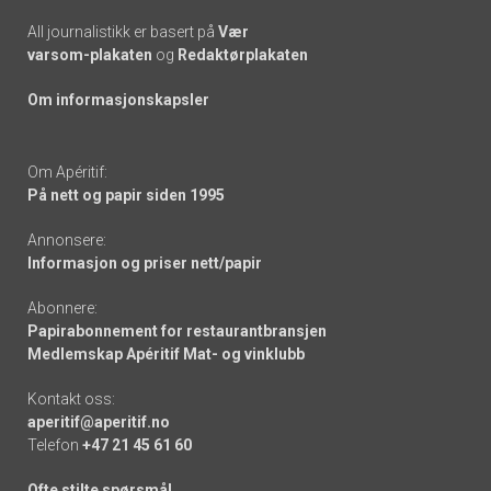
All journalistikk er basert på
Vær
varsom-plakaten
og
Redaktørplakaten
Om informasjonskapsler
Om Apéritif:
På nett og papir siden 1995
Annonsere:
Informasjon og priser nett/papir
Abonnere:
Papirabonnement for restaurantbransjen
Medlemskap Apéritif Mat- og vinklubb
Kontakt oss:
aperitif@aperitif.no
Telefon
+47 21 45 61 60
Ofte stilte spørsmål