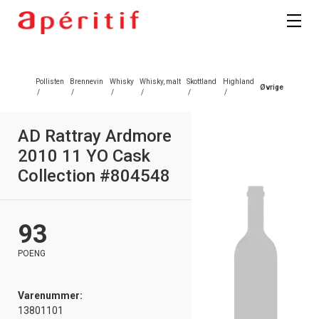
Registrer deg
Pollisten
Brennevin
Whisky
Whisky, malt
Skottland
Highland
Øvrige
/
/
/
/
/
/
AD Rattray Ardmore
2010 11 YO Cask
Collection #804548
93
POENG
Varenummer:
13801101