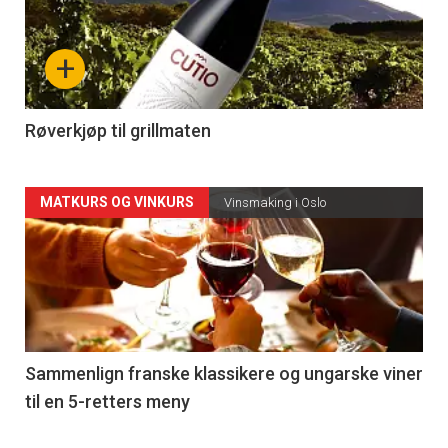
akkurat
nå
+
-
4
Røverkjøp til grillmaten
Forsiden
MATKURS OG VINKURS
Vinsmaking i Oslo
akkurat
nå
-
5
Sammenlign franske klassikere og ungarske viner
til en 5-retters meny