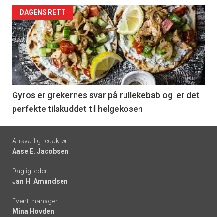
Forsiden
DAGENS RETT
akkurat
nå
-
6
Gyros er grekernes svar på rullekebab og er det
perfekte tilskuddet til helgekosen
Footer
Ansvarlig redaktør:
Aase E. Jacobsen
-
Daglig leder:
links
Jan H. Amundsen
Event manager:
Mina Hovden