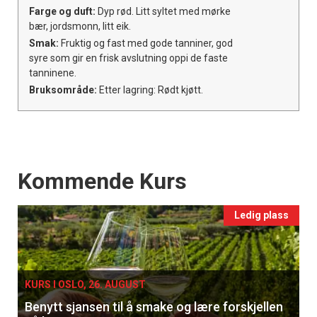
Farge og duft:
Dyp rød. Litt syltet med mørke
bær, jordsmonn, litt eik.
Smak:
Fruktig og fast med gode tanniner, god
syre som gir en frisk avslutning oppi de faste
tanninene.
Bruksområde:
Etter lagring: Rødt kjøtt.
Events
Kommende Kurs
Ledig plass
KURS I OSLO, 26. AUGUST
Benytt sjansen til å smake og lære forskjellen