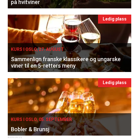
på hvitviner
Ledig plass
KURS I OSLO, 27. AUGUST
Sammenlign franske klassikere og ungarske
viner til en 5-retters meny
Ledig plass
KURS I OSLO, 05. SEPTEMBER
Bobler & Brunsj