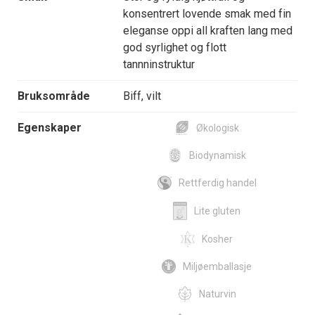
konsentrert lovende smak med fin
eleganse oppi all kraften lang med
god syrlighet og flott
tannninstruktur
Bruksområde
Biff, vilt
Egenskaper
Økologisk
Biodynamisk
Rettferdig handel
Lite gluten
Kosher
Miljøemballasje
Naturvin