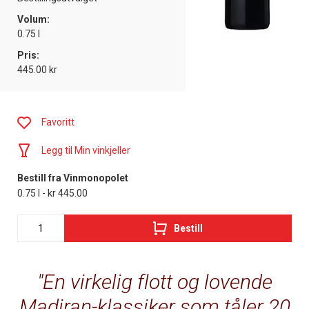
Volum:
0.75 l
Pris:
445.00 kr
Favoritt
Legg til Min vinkjeller
Bestill fra Vinmonopolet
0.75 l - kr 445.00
Bestill
En virkelig flott og lovende
Madiran-klassiker som tåler 20