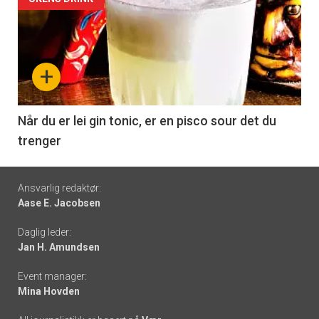
Forsiden
akkurat
nå
+
-
6
Når du er lei gin tonic, er en pisco sour det du
trenger
Footer
Ansvarlig redaktør:
Aase E. Jacobsen
-
Daglig leder:
links
Jan H. Amundsen
Event manager:
Mina Hovden