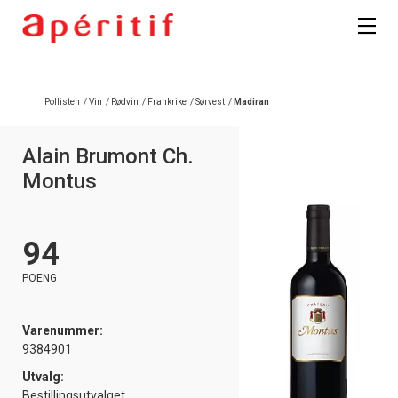
Pollisten
/
Vin
/
Rødvin
/
Frankrike
/
Sørvest
/
Madiran
Alain Brumont Ch.
Montus
94
POENG
Varenummer:
9384901
Utvalg:
Bestillingsutvalget