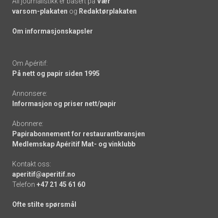
All journalistikk er basert på
Vær
varsom-plakaten
og
Redaktørplakaten
Om informasjonskapsler
Om Apéritif:
På nett og papir siden 1995
Annonsere:
Informasjon og priser nett/papir
Abonnere:
Papirabonnement for restaurantbransjen
Medlemskap Apéritif Mat- og vinklubb
Kontakt oss:
aperitif@aperitif.no
Telefon
+47 21 45 61 60
Ofte stilte spørsmål