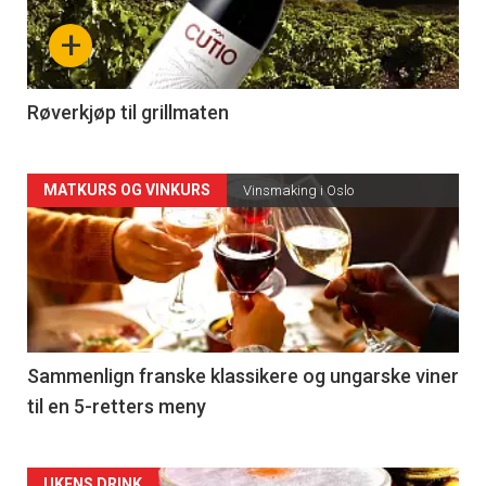
nå
+
-
4
Røverkjøp til grillmaten
Forsiden
MATKURS OG VINKURS
Vinsmaking i Oslo
akkurat
nå
-
5
Sammenlign franske klassikere og ungarske viner
til en 5-retters meny
UKENS DRINK