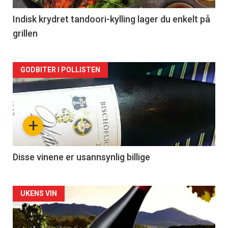
2
Indisk krydret tandoori-kylling lager du enkelt på
grillen
Forsiden
GODBITER I POLLISTEN
akkurat
nå
+
-
3
Disse vinene er usannsynlig billige
Forsiden
UKENS VIN
akkurat