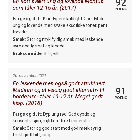
92
En flott svært ung og lovende Montus
som tåler 12-15 år. (2017)
POENG
Farge og duft:
Klar dypere kald rød. God dybde,
ung og lovende med svake eksotiske toner, pent
trevirke.
Smak:
Stor og myk fyldig smak med leskende
syre god tørrhet og lengde.
Bruksområde:
Biff, vilt
20. november 2021
En leskende men også godt struktuert
91
Madiran og et veldig godt alternativ til
bordeaux - tåler 10-12 år. Meget godt
POENG
kjøp. (2016)
Farge og duft:
Dyp ung rød. God dybde og
konsentrasjon, mørkere frukt mineraler.
Smak:
Stor og god start med god mørk syrlig
frukt godt bitt, lang.