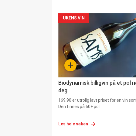
Forsiden
UKENS VIN
akkurat
nå
-
+
4
Biodynamisk billigvin på et pol 
deg
169,90 er utrolig lavt priset for en vin s
Den finnes på 60+ pol.
Les hele saken