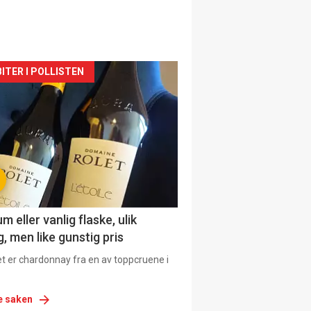
siden
ITER I POLLISTEN
urat
 eller vanlig flaske, ulik
, men like gunstig pris
et er chardonnay fra en av toppcruene i
e saken