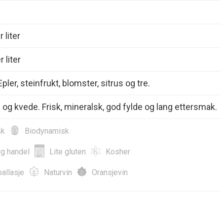
 liter
 liter
Epler, steinfrukt, blomster, sitrus og tre.
us og kvede. Frisk, mineralsk, god fylde og lang ettersmak.
sk
Biodynamisk
ig handel
Lite gluten
Kosher
allasje
Naturvin
Oransjevin