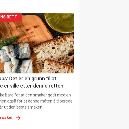
siden
NS RETT
urat
ps: Det er en grunn til at
e er ville etter denne retten
ikke bare for at den smaker godt med en
men også for at denne måten å tilberede
får ut den beste smaken.
e saken