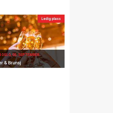
Ledig plass
I OSLO, 05. SEPTEMBER
er & Brunsj