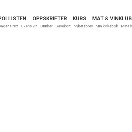
POLLISTEN
OPPSKRIFTER
KURS
MAT & VINKLUB
Menu
Dagens rett
Ukens vin
Drinker
Gavekort
Nyhetsbrev
Min kokebok
Mine 