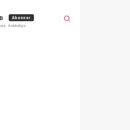
Menu
B
Abonner
kurs
Kokketips
profile