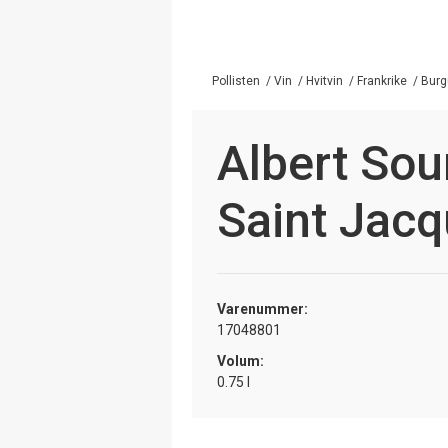
Pollisten
/
Vin
/
Hvitvin
/
Frankrike
/
Burg
Albert Sou
Saint Jac
Varenummer:
17048801
Volum:
0.75 l