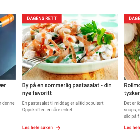
Forsiden
For
DAGENS RETT
DAGE
akkurat
akk
nå
nå
-
-
5
6
nær
By på en sommerlig pastasalat - din
Rollmo
nye favoritt
tysker
om denne.
En pastasalat til middag er alltid populært.
Det er 
Oppskriften er såre enkel.
snaps, 
sild på 
Les hele saken
Les hel