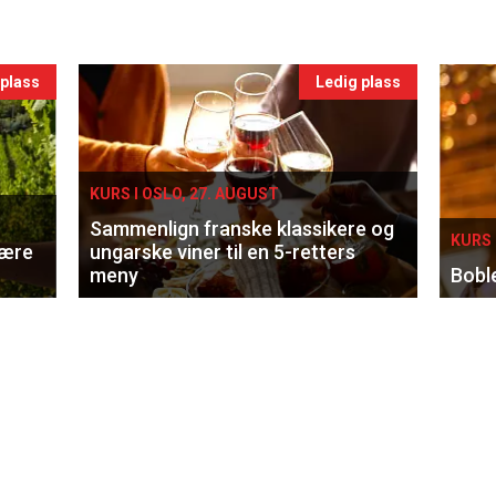
 plass
Ledig plass
KURS I OSLO, 27. AUGUST
Sammenlign franske klassikere og
KURS 
lære
ungarske viner til en 5-retters
meny
Bobl