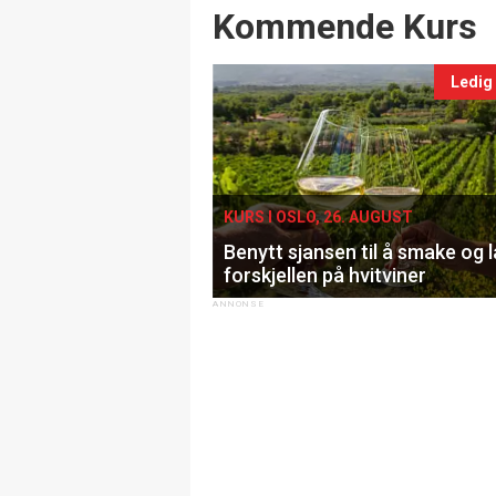
Events
Kommende Kurs
Ledig
KURS I OSLO, 26. AUGUST
Benytt sjansen til å smake og 
forskjellen på hvitviner