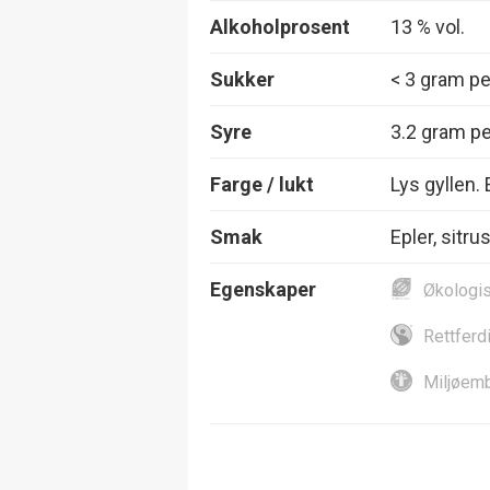
Alkoholprosent
13 % vol.
Sukker
< 3 gram per
Syre
3.2 gram per
Farge / lukt
Lys gyllen. 
Smak
Epler, sitr
Egenskaper
Økologi
Rettferd
Miljøemb