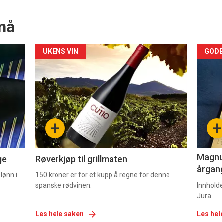
nå
Forsiden
For
UKENS VIN
GODB
akkurat
akk
nå
nå
-
-
+
+
2
3
Magnum
ge
Røverkjøp til grillmaten
årgang
lønn i
150 kroner er for et kupp å regne for denne
spanske rødvinen.
Innhold
Jura.
Les hele saken
Les hel