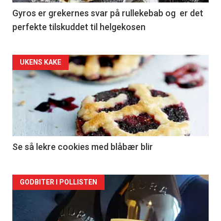
Gyros er grekernes svar på rullekebab og er det
perfekte tilskuddet til helgekosen
Forsiden
UKENS KAKE
akkurat
nå
-
2
Se så lekre cookies med blåbær blir
Forsiden
GODBITER I POLLISTEN
akkurat