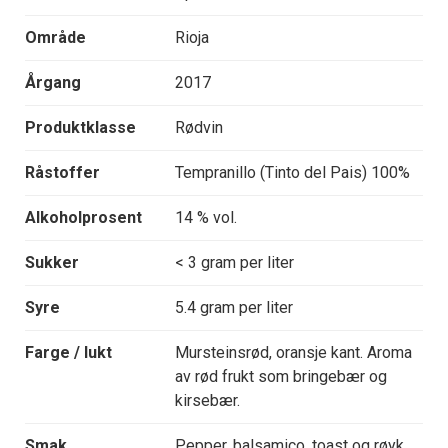
Område
Rioja
Årgang
2017
Produktklasse
Rødvin
Råstoffer
Tempranillo (Tinto del Pais) 100%
Alkoholprosent
14 % vol.
Sukker
< 3 gram per liter
Syre
5.4 gram per liter
Farge / lukt
Mursteinsrød, oransje kant. Aroma
av rød frukt som bringebær og
kirsebær.
Smak
Pepper, balsamico, toast og røyk.