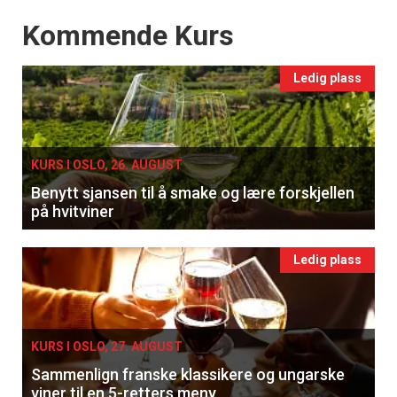
Events
Kommende Kurs
Ledig plass
KURS I OSLO, 26. AUGUST
Benytt sjansen til å smake og lære forskjellen
på hvitviner
Ledig plass
KURS I OSLO, 27. AUGUST
Sammenlign franske klassikere og ungarske
viner til en 5-retters meny