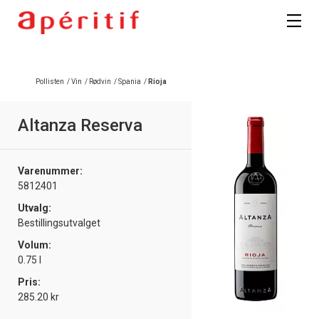
Registrer deg
Pollisten
/
Vin
/
Rødvin
/
Spania
/
Rioja
Altanza Reserva
Varenummer:
5812401
Utvalg:
Bestillingsutvalget
Volum:
0.75 l
Pris:
285.20 kr