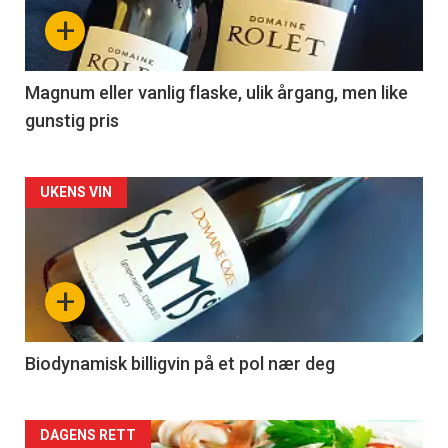
nå
+
-
3
Magnum eller vanlig flaske, ulik årgang, men like
gunstig pris
Forsiden
UKENS VIN
akkurat
nå
+
-
4
Biodynamisk billigvin på et pol nær deg
Forsiden
DAGENS RETT