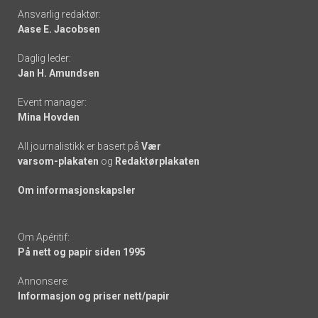
Footer
Ansvarlig redaktør:
Aase E. Jacobsen
-
Daglig leder:
links
Jan H. Amundsen
Event manager:
Mina Hovden
All journalistikk er basert på
Vær
varsom-plakaten
og
Redaktørplakaten
Om informasjonskapsler
Om Apéritif:
På nett og papir siden 1995
Annonsere:
Informasjon og priser nett/papir