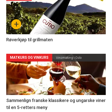
akkurat
nå
+
-
4
Røverkjøp til grillmaten
Forsiden
MATKURS OG VINKURS
Vinsmaking i Oslo
akkurat
nå
-
5
Sammenlign franske klassikere og ungarske viner
til en 5-retters meny