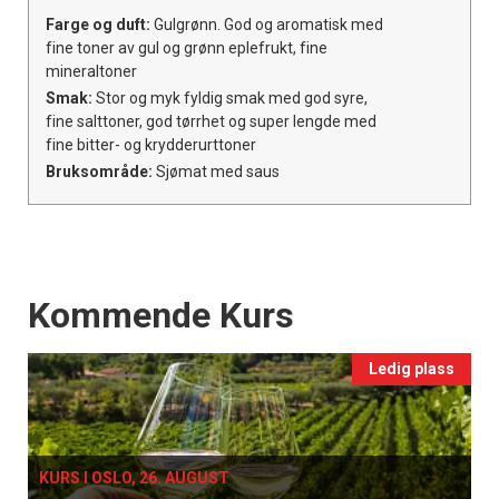
Farge og duft:
Gulgrønn. God og aromatisk med
fine toner av gul og grønn eplefrukt, fine
mineraltoner
Smak:
Stor og myk fyldig smak med god syre,
fine salttoner, god tørrhet og super lengde med
fine bitter- og krydderurttoner
Bruksområde:
Sjømat med saus
Events
Kommende Kurs
Ledig plass
KURS I OSLO, 26. AUGUST