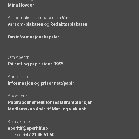
Mina Hovden
All journalistikk er basert på
Vær
varsom-plakaten
og
Redaktørplakaten
Om informasjonskapsler
Om Apéritif:
På nett og papir siden 1995
Annonsere:
Informasjon og priser nett/papir
Abonnere:
Papirabonnement for restaurantbransjen
Medlemskap Apéritif Mat- og vinklubb
Kontakt oss:
aperitif@aperitif.no
Telefon
+47 21 45 61 60