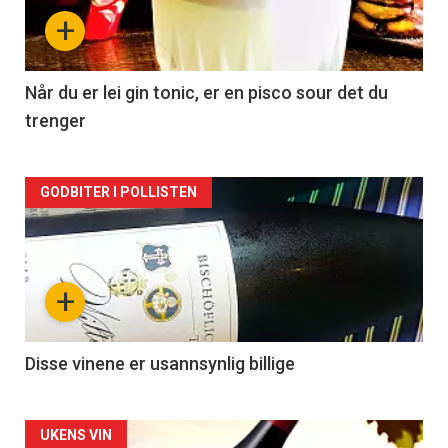
nå
+
-
2
Når du er lei gin tonic, er en pisco sour det du
trenger
Forsiden
GODBITER I POLLISTEN
akkurat
nå
+
-
3
Disse vinene er usannsynlig billige
Forsiden
UKENS VIN