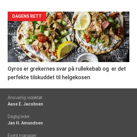
Forsiden
DAGENS RETT
akkurat
nå
-
6
Gyros er grekernes svar på rullekebab og er det
perfekte tilskuddet til helgekosen
Footer
Ansvarlig redaktør:
Aase E. Jacobsen
-
Daglig leder:
links
Jan H. Amundsen
Event manager: