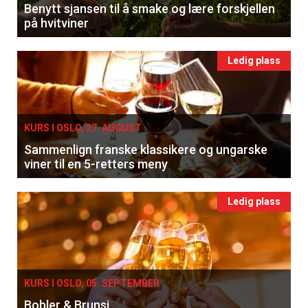
Benytt sjansen til å smake og lære forskjellen
på hvitviner
Ledig plass
KURS I OSLO, 27. AUGUST
Sammenlign franske klassikere og ungarske
viner til en 5-retters meny
Ledig plass
KURS I OSLO, 05. SEPTEMBER
Bobler & Brunsj