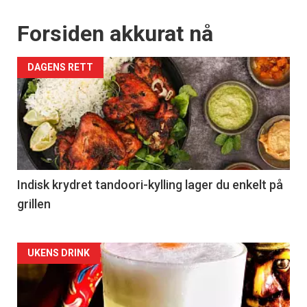
Forsiden akkurat nå
DAGENS RETT
Indisk krydret tandoori-kylling lager du enkelt på
grillen
Forsiden
UKENS DRINK
akkurat