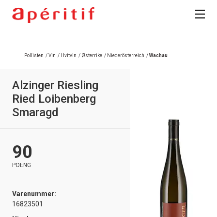
Registrer deg
Pollisten
/
Vin
/
Hvitvin
/
Østerrike
/
Niederösterreich
/
Wachau
Alzinger Riesling
Ried Loibenberg
Smaragd
90
POENG
Varenummer:
16823501