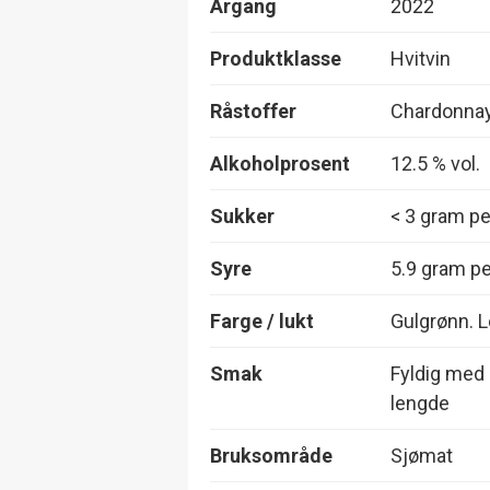
Årgang
2022
Produktklasse
Hvitvin
Råstoffer
Chardonna
Alkoholprosent
12.5 % vol.
Sukker
< 3 gram per
Syre
5.9 gram per
Farge / lukt
Gulgrønn. L
Smak
Fyldig med 
lengde
Bruksområde
Sjømat