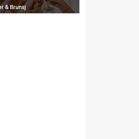
er & Brunsj