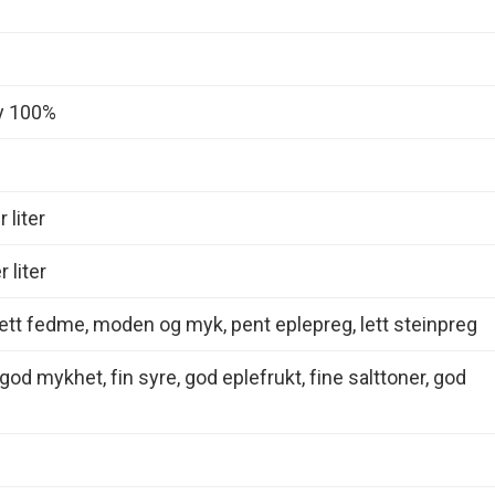
y 100%
 liter
 liter
ett fedme, moden og myk, pent eplepreg, lett steinpreg
god mykhet, fin syre, god eplefrukt, fine salttoner, god