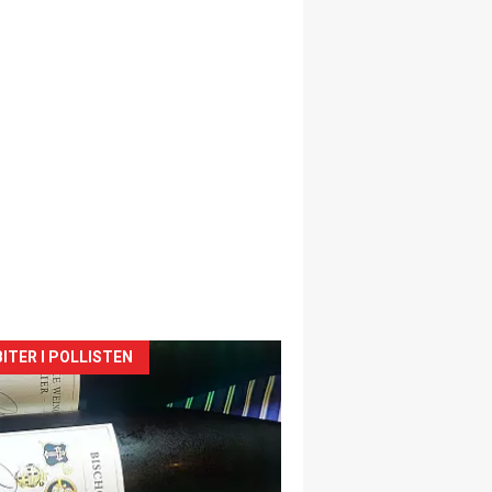
siden
ITER I POLLISTEN
urat