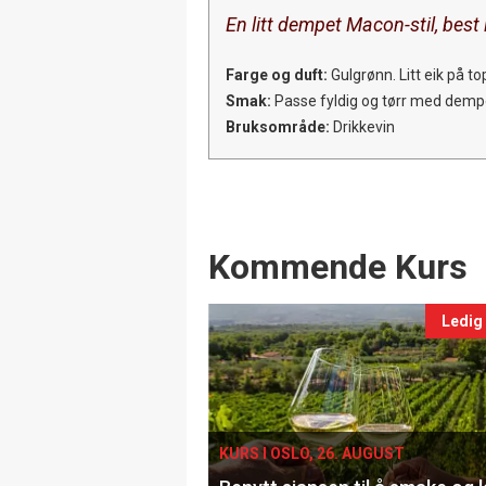
En litt dempet Macon-stil, best
Farge og duft:
Gulgrønn. Litt eik på 
Smak:
Passe fyldig og tørr med dempe
Bruksområde:
Drikkevin
Events
Kommende Kurs
Ledig
KURS I OSLO, 26. AUGUST