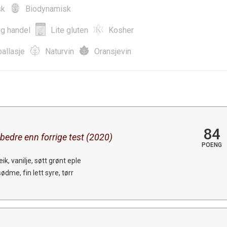
sk
Biodynamisk
ig handel
Lite gluten
Kosher
allasje
Naturvin
Oransjevin
84
bedre enn forrige test (2020)
POENG
ik, vanilje, søtt grønt eple
dme, fin lett syre, tørr