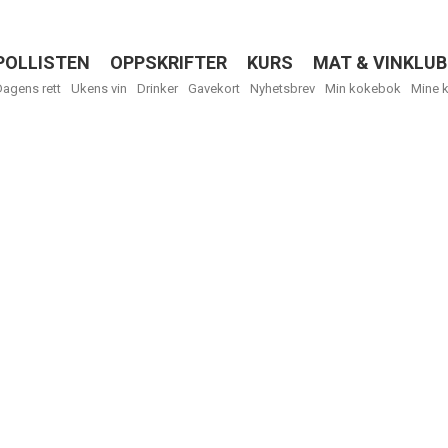
POLLISTEN
OPPSKRIFTER
KURS
MAT & VINKLUB
Menu
Dagens rett
Ukens vin
Drinker
Gavekort
Nyhetsbrev
Min kokebok
Mine 
R