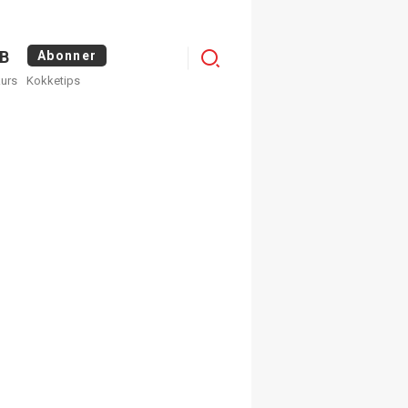
Menu
B
Abonner
kurs
Kokketips
profile
egistrer deg