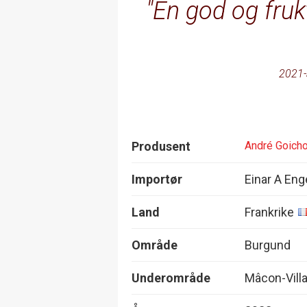
En god og frukt
2021-
Produsent
André Goicho
Importør
Einar A Eng
Land
Frankrike
Område
Burgund
Underområde
Mâcon-Vill