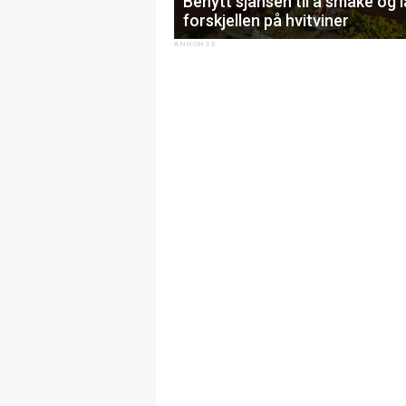
Benytt sjansen til å smake og 
forskjellen på hvitviner