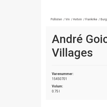
Pollisten
/
Vin
/
Hvitvin
/
Frankrike
/
Burg
André Goi
Villages
Varenummer:
15450701
Volum:
0.75 l