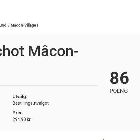
und
/
Mâcon-Villages
chot Mâcon-
86
POENG
Utvalg:
Bestillingsutvalget
Pris:
294.90 kr