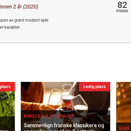
82
 innen 2 år (2020)
POENG
toppen av grønt modent eple
t karakter.
 plass
Ledig plass
KURS I OSLO, 27. AUGUST
Sammenlign franske klassikere og
KURS 