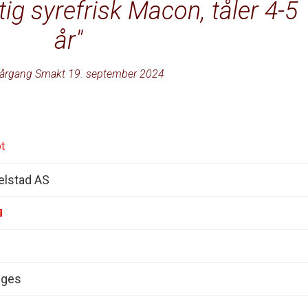
ig syrefrisk Macon, tåler 4-5
år
årgang Smakt 19. september 2024
t
elstad AS
ages