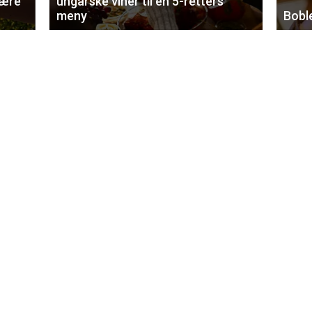
lære
ungarske viner til en 5-retters
meny
Bobl