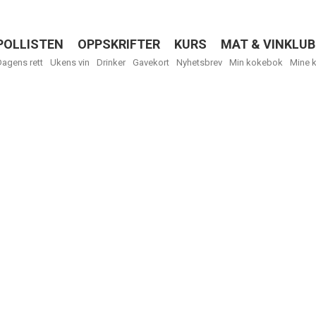
POLLISTEN
OPPSKRIFTER
KURS
MAT & VINKLUB
Menu
Dagens rett
Ukens vin
Drinker
Gavekort
Nyhetsbrev
Min kokebok
Mine 
R