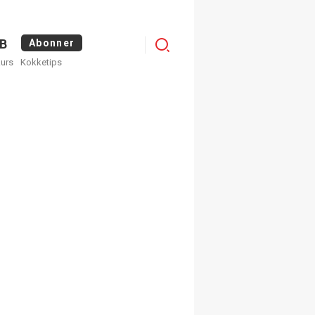
Menu
B
Abonner
kurs
Kokketips
profile
egistrer deg