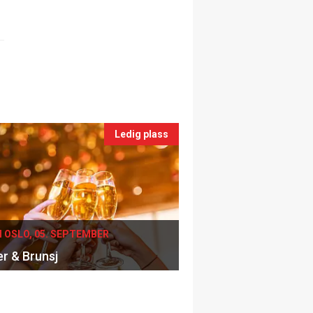
Ledig plass
I OSLO, 05. SEPTEMBER
er & Brunsj