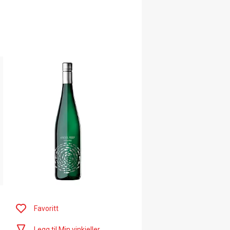
Favoritt
Legg til Min vinkjeller