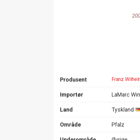
200
Produsent
Franz Wilhel
Importør
LaMarc Wi
Land
Tyskland
Område
Pfalz
Underområde
Øvrige