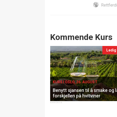
Rettferd
Events
Kommende Kurs
Ledig
KURS I OSLO, 26. AUGUST
Benytt sjansen til å smake og 
forskjellen på hvitviner