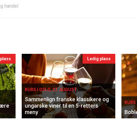
ig handel
 plass
Ledig plass
KURS I OSLO, 27. AUGUST
Sammenlign franske klassikere og
KURS 
lære
ungarske viner til en 5-retters
meny
Bobl