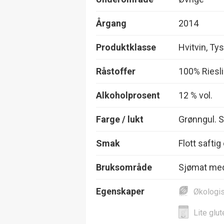
Årgang
2014
Produktklasse
Hvitvin, Tys
Råstoffer
100% Riesl
Alkoholprosent
12 % vol.
Farge / lukt
Grønngul. S
Smak
Flott saftig
Bruksområde
Sjømat med
Egenskaper
Økologi
Lite glut