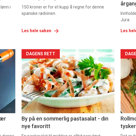
årgang
lønn i
150 kroner er for et kupp å regne for denne
spanske rødvinen.
Innhold
Jura.
Les hele saken
Les hel
Forsiden
For
DAGENS RETT
DAGE
akkurat
akk
nå
nå
-
-
5
6
nær
By på en sommerlig pastasalat - din
Rollmo
nye favoritt
tysker