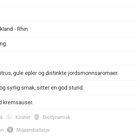
kland - Rhin
ing
itrus, gule epler og distinkte jordsmonnsaromaer.
 og syrlig smak, sitter en god stund.
 kremsauser.
sk
Kosher
Biodynamisk
en
Miljøemballasje