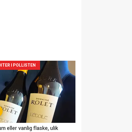
siden
ITER I POLLISTEN
urat
 eller vanlig flaske, ulik