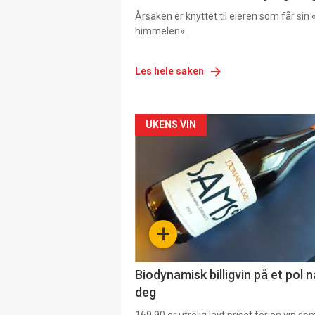
Årsaken er knyttet til eieren som får sin «
himmelen».
Les hele saken
Forsiden
UKENS VIN
akkurat
nå
-
+
4
Biodynamisk billigvin på et pol 
deg