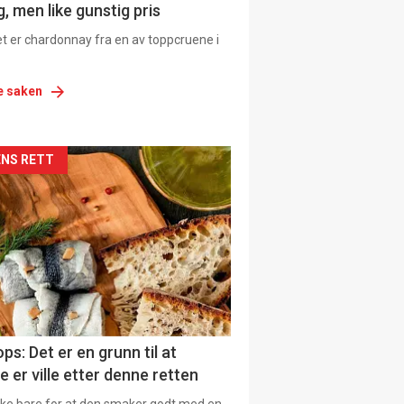
, men like gunstig pris
et er chardonnay fra en av toppcruene i
e saken
siden
NS RETT
urat
ps: Det er en grunn til at
e er ville etter denne retten