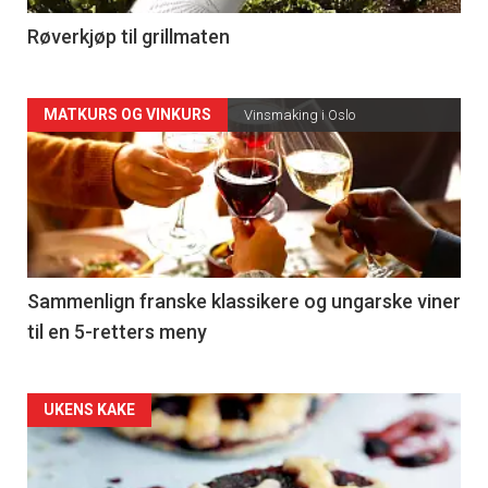
4
Røverkjøp til grillmaten
Forsiden
MATKURS OG VINKURS
Vinsmaking i Oslo
akkurat
nå
-
5
Sammenlign franske klassikere og ungarske viner
til en 5-retters meny
Forsiden
UKENS KAKE
akkurat