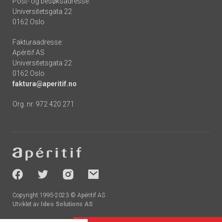
Post- og besøksadresse:
Universitetsgata 22
0162 Oslo
Fakturaadresse:
Apéritif AS
Universitetsgata 22
0162 Oslo
faktura@aperitif.no
Org. nr. 972 420 271
Footer
-
socials
Copyright 1995-2023 © Apéritif AS
Utviklet av
Ideo Solutions AS