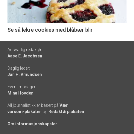
nå
-
6
Se så lekre cookies med blåbær blir
Footer
Ansvarlig redaktør:
Aase E. Jacobsen
-
Daglig leder:
links
Jan H. Amundsen
Event manager:
Mina Hovden
All journalistikk er basert på
Vær
varsom-plakaten
og
Redaktørplakaten
Om informasjonskapsler