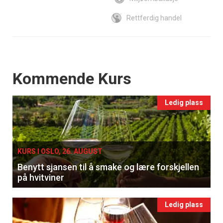
Rettferdig handel
Events
Kommende Kurs
Ledig plass
KURS I OSLO, 26. AUGUST
Benytt sjansen til å smake og lære forskjellen
på hvitviner
Ledig plass