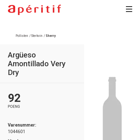
Registrer deg
Pollisten
/
Sterkvin
/
Sherry
Argüeso
Amontillado Very
Dry
92
POENG
Varenummer:
1044601