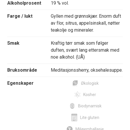
Alkoholprosent
19 % vol.
Farge / lukt
Gyllen med grønnskjær. Enorm duft
av flor, sitrus, appelsinskall, nøtter
teakolje og mineraler.
Smak
Kraftig tørr smak som følger
duften, svært lang ettersmak med
noe alkohol. (UÅ)
Bruksområde
Meditasjonssherry, oksehalesuppe.
Egenskaper
Økologisk
Kosher
Biodynamisk
Lite gluten
Miljøemballasje