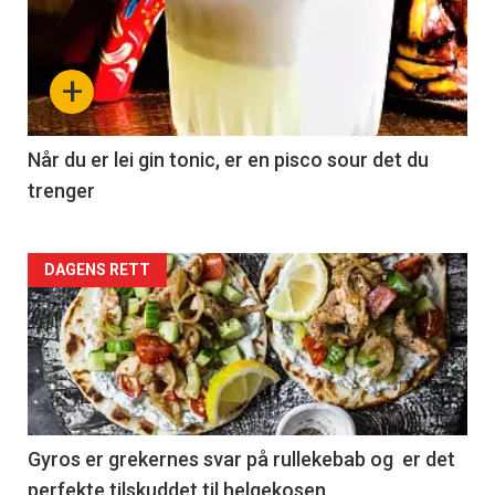
+
Når du er lei gin tonic, er en pisco sour det du
trenger
Forsiden
DAGENS RETT
akkurat
nå
-
2
Gyros er grekernes svar på rullekebab og er det
perfekte tilskuddet til helgekosen