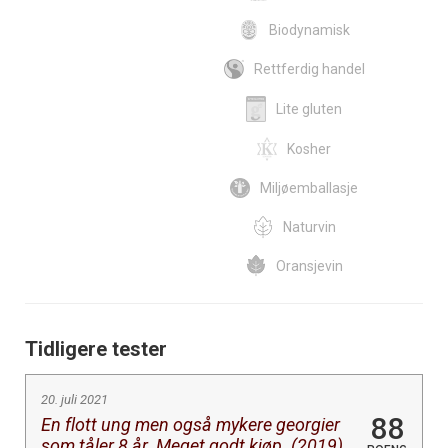
Biodynamisk
Rettferdig handel
Lite gluten
Kosher
Miljøemballasje
Naturvin
Oransjevin
Tidligere tester
20. juli 2021
88
En flott ung men også mykere georgier
som tåler 8 år. Meget godt kjøp. (2019)