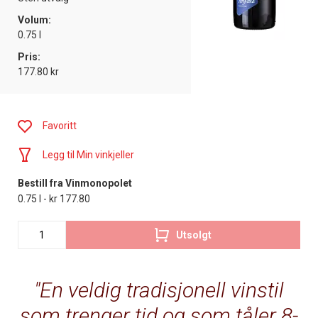
Volum:
0.75 l
Pris:
177.80 kr
Favoritt
Legg til Min vinkjeller
Bestill fra Vinmonopolet
0.75 l - kr 177.80
Utsolgt
En veldig tradisjonell vinstil
som trenger tid og som tåler 8-