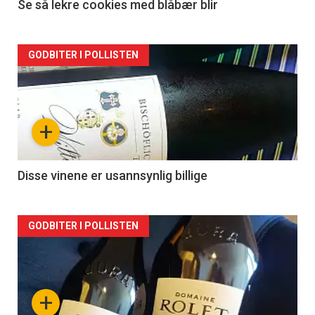
Se så lekre cookies med blåbær blir
Forsiden
GODBITER I POLLISTEN
akkurat
nå
+
-
2
Disse vinene er usannsynlig billige
Forsiden
GODBITER I POLLISTEN
akkurat
nå
+