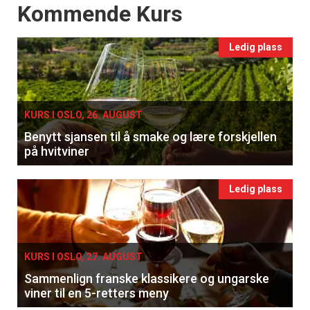
Events
Kommende Kurs
Ledig plass
KURS I OSLO, 26. AUGUST
Benytt sjansen til å smake og lære forskjellen
på hvitviner
Ledig plass
KURS I OSLO, 27. AUGUST
Sammenlign franske klassikere og ungarske
viner til en 5-retters meny