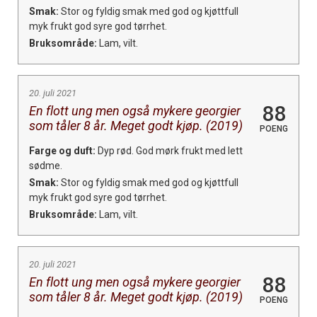
×
Smak:
Stor og fyldig smak med god og kjøttfull
myk frukt god syre god tørrhet.
Få ukentlige nyhetsbrev fra
Bruksområde:
Lam, vilt.
Apéritif
Vi tilbyr flere ukentlige nyhetsbrev. Du
20. juli 2021
kan fritt velge hvilke du ønsker å få
88
En flott ung men også mykere georgier
tilsendt.
som tåler 8 år. Meget godt kjøp. (2019)
POENG
Farge og duft:
Dyp rød. God mørk frukt med lett
sødme.
Registrer deg
Smak:
Stor og fyldig smak med god og kjøttfull
myk frukt god syre god tørrhet.
Bruksområde:
Lam, vilt.
20. juli 2021
88
En flott ung men også mykere georgier
som tåler 8 år. Meget godt kjøp. (2019)
POENG