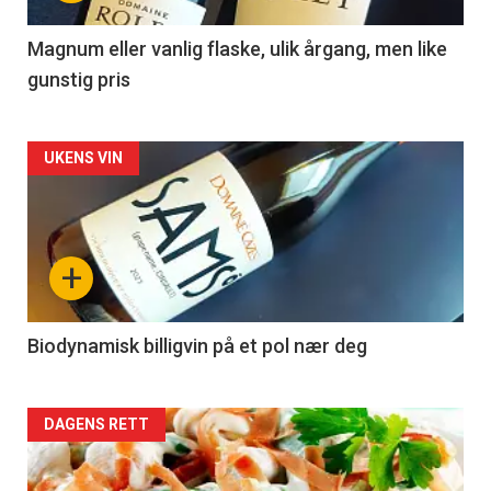
-
3
Magnum eller vanlig flaske, ulik årgang, men like
gunstig pris
Forsiden
UKENS VIN
akkurat
nå
+
-
4
Biodynamisk billigvin på et pol nær deg
Forsiden
DAGENS RETT
akkurat