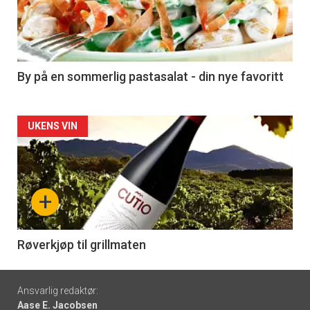
nå
-
5
By på en sommerlig pastasalat - din nye favoritt
Forsiden
UKENS VIN
akkurat
nå
+
-
6
Røverkjøp til grillmaten
Footer
Ansvarlig redaktør:
Aase E. Jacobsen