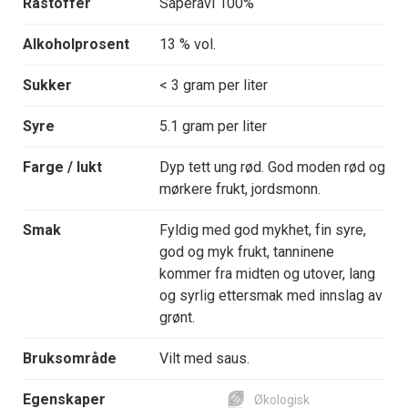
Råstoffer
Saperavi 100%
Alkoholprosent
13 % vol.
Sukker
< 3 gram per liter
Syre
5.1 gram per liter
Farge / lukt
Dyp tett ung rød. God moden rød og
mørkere frukt, jordsmonn.
Smak
Fyldig med god mykhet, fin syre,
god og myk frukt, tanninene
kommer fra midten og utover, lang
og syrlig ettersmak med innslag av
grønt.
Bruksområde
Vilt med saus.
Egenskaper
Økologisk