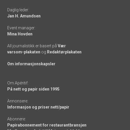
-
Daglig leder:
links
Jan H. Amundsen
Event manager:
Mina Hovden
All journalistikk er basert på
Vær
varsom-plakaten
og
Redaktørplakaten
Om informasjonskapsler
Om Apéritif:
På nett og papir siden 1995
Annonsere:
Informasjon og priser nett/papir
Abonnere:
Papirabonnement for restaurantbransjen