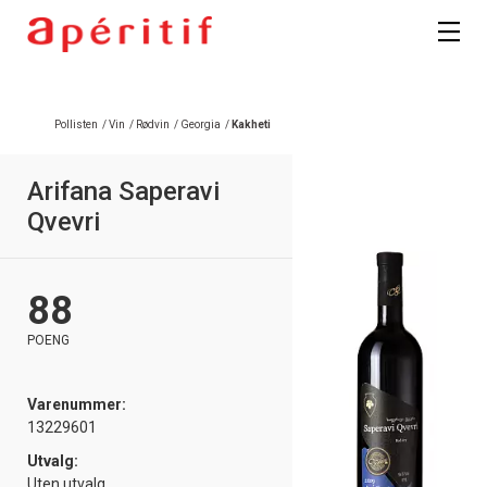
Pollisten
/
Vin
/
Rødvin
/
Georgia
/
Kakheti
Arifana Saperavi
Qvevri
88
POENG
Varenummer:
13229601
Utvalg:
Uten utvalg