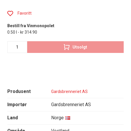
Favoritt
Bestill fra Vinmonopolet
0.50 l - kr 314.90
Utsolgt
Produsent
Gardsbrenneriet AS
Importør
Gardsbrenneriet AS
Land
Norge
Område
Vestland