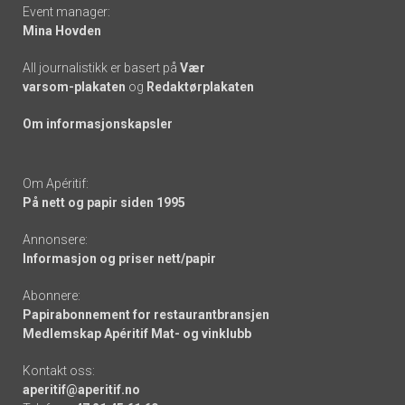
Event manager:
Mina Hovden
All journalistikk er basert på
Vær
varsom-plakaten
og
Redaktørplakaten
Om informasjonskapsler
Om Apéritif:
På nett og papir siden 1995
Annonsere:
Informasjon og priser nett/papir
Abonnere:
Papirabonnement for restaurantbransjen
Medlemskap Apéritif Mat- og vinklubb
Kontakt oss:
aperitif@aperitif.no