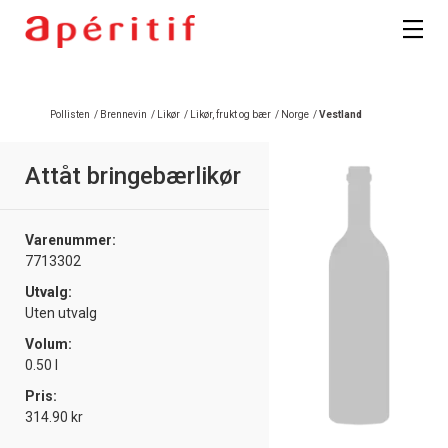
Registrer deg
Pollisten
/
Brennevin
/
Likør
/
Likør, frukt og bær
/
Norge
/
Vestland
Attåt bringebærlikør
Varenummer:
7713302
Utvalg:
Uten utvalg
Volum:
0.50 l
Pris:
314.90 kr