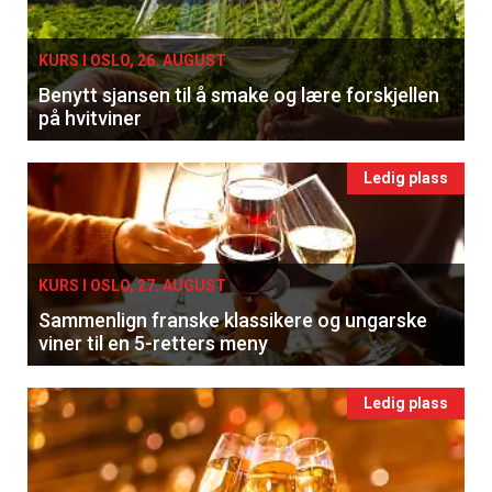
KURS I OSLO, 26. AUGUST
Benytt sjansen til å smake og lære forskjellen
på hvitviner
Ledig plass
KURS I OSLO, 27. AUGUST
Sammenlign franske klassikere og ungarske
viner til en 5-retters meny
Ledig plass