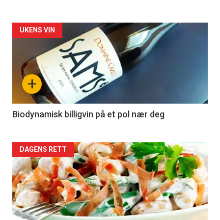
Forsiden
UKENS VIN
akkurat
nå
+
-
4
Biodynamisk billigvin på et pol nær deg
Forsiden
DAGENS RETT
akkurat
nå
-