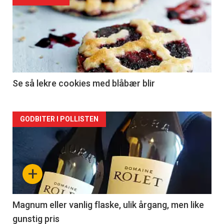
Forsiden
akkurat
nå
-
2
Se så lekre cookies med blåbær blir
Forsiden
GODBITER I POLLISTEN
akkurat
nå
+
-
3
Magnum eller vanlig flaske, ulik årgang, men like
gunstig pris