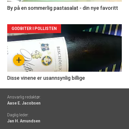
5
By på en sommerlig pastasalat - din nye favoritt
Forsiden
GODBITER I POLLISTEN
akkurat
nå
+
-
6
Disse vinene er usannsynlig billige
Footer
Ansvarlig redaktør:
Aase E. Jacobsen
-
Daglig leder:
links
Jan H. Amundsen