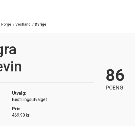
/
Norge
/
Vestland
/
Øvrige
gra
evin
86
POENG
Utvalg:
Bestillingsutvalget
Pris:
469.90 kr