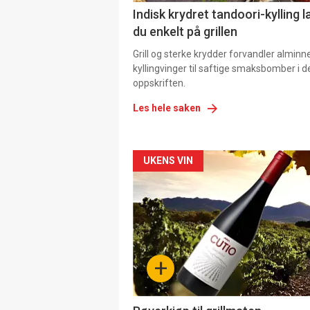
Indisk krydret tandoori-kylling l
du enkelt på grillen
Grill og sterke krydder forvandler alminn
kyllingvinger til saftige smaksbomber i 
oppskriften.
Les hele saken
Forsiden
UKENS VIN
akkurat
nå
-
+
4