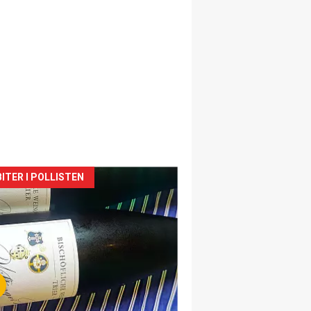
siden
ITER I POLLISTEN
urat