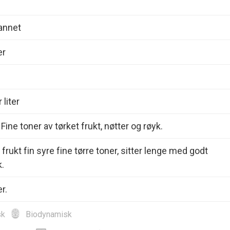
annet
er
 liter
Fine toner av tørket frukt, nøtter og røyk.
frukt fin syre fine tørre toner, sitter lenge med godt
k.
r.
sk
Biodynamisk