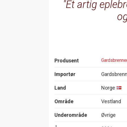
Et artig eple
og
Produsent
Gardsbrenner
Importør
Gardsbrenn
Land
Norge
Område
Vestland
Underområde
Øvrige