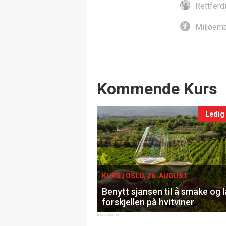
Rettferd
Miljøemb
Events
Kommende Kurs
Ledig
KURS I OSLO, 26. AUGUST
Benytt sjansen til å smake og 
forskjellen på hvitviner