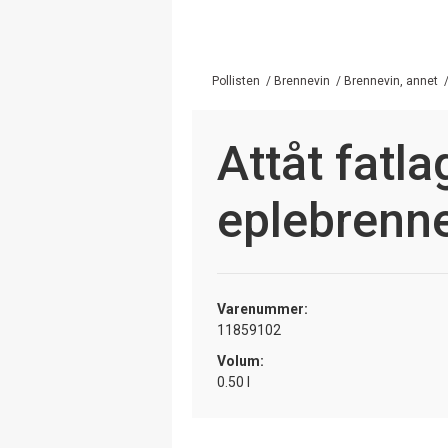
Pollisten
/
Brennevin
/
Brennevin, annet
Attåt fatla
eplebrenn
Varenummer:
11859102
Volum:
0.50 l