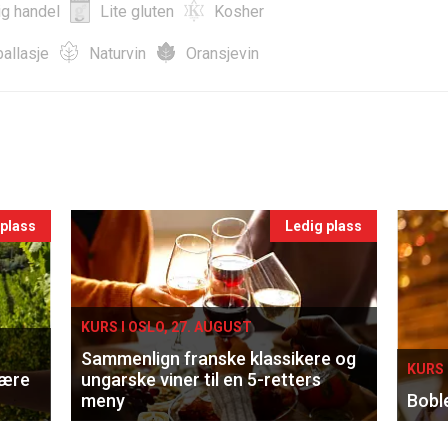
ig handel
Lite gluten
Kosher
allasje
Naturvin
Oransjevin
 plass
Ledig plass
KURS I OSLO, 27. AUGUST
Sammenlign franske klassikere og
KURS 
lære
ungarske viner til en 5-retters
meny
Bobl