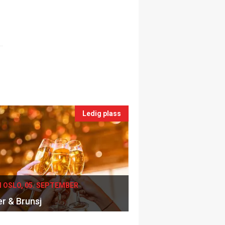
Ledig plass
I OSLO, 05. SEPTEMBER
er & Brunsj