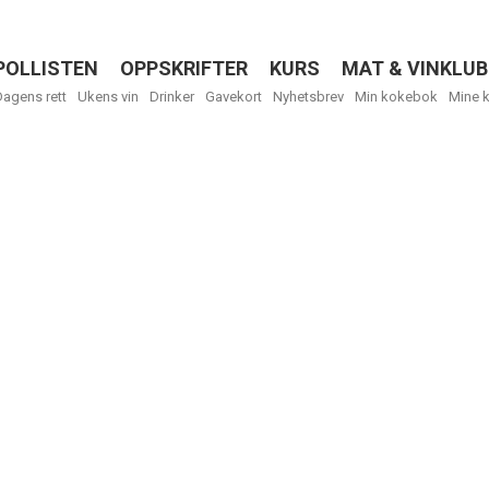
POLLISTEN
OPPSKRIFTER
KURS
MAT & VINKLUB
Menu
Dagens rett
Ukens vin
Drinker
Gavekort
Nyhetsbrev
Min kokebok
Mine 