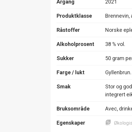
Årgang
2021
Produktklasse
Brennevin, 
Råstoffer
Norske epl
Alkoholprosent
38 % vol.
Sukker
50 gram per
Farge / lukt
Gyllenbrun. 
Smak
Stor og god 
integrert ei
Bruksområde
Avec, drinke
Egenskaper
Økologi