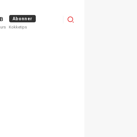
Menu
B
Abonner
kurs
Kokketips
profile