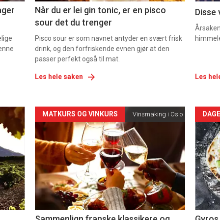
ager
Når du er lei gin tonic, er en pisco
Disse 
sour det du trenger
Årsaken 
elige
Pisco sour er som navnet antyder en svært frisk
himmel
denne
drink, og den forfriskende evnen gjør at den
passer perfekt også til mat.
Les hele saken
Les hel
Forsiden
For
MATKURS OG VINKURS
DAGE
Vinsmaking i Oslo
akkurat
akk
nå
nå
-
-
5
6
Sammenlign franske klassikere og
Gyros 