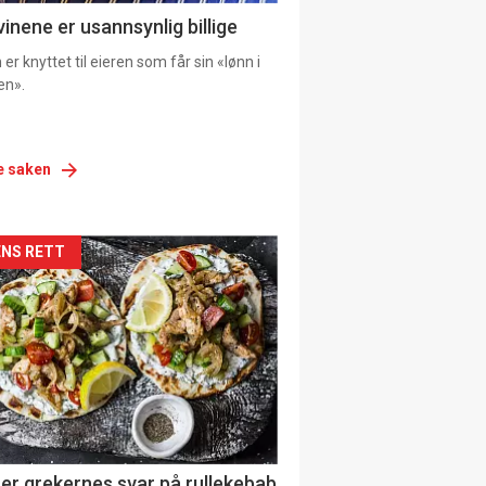
vinene er usannsynlig billige
er knyttet til eieren som får sin «lønn i
en».
e saken
siden
NS RETT
urat
er grekernes svar på rullekebab