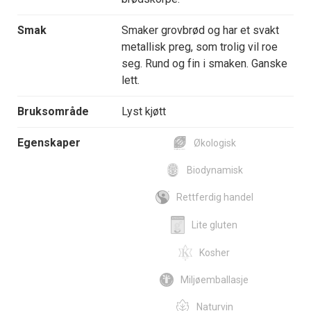
Smak
Smaker grovbrød og har et svakt
metallisk preg, som trolig vil roe
seg. Rund og fin i smaken. Ganske
lett.
Bruksområde
Lyst kjøtt
Egenskaper
Økologisk
Biodynamisk
Rettferdig handel
Lite gluten
Kosher
Miljøemballasje
Naturvin