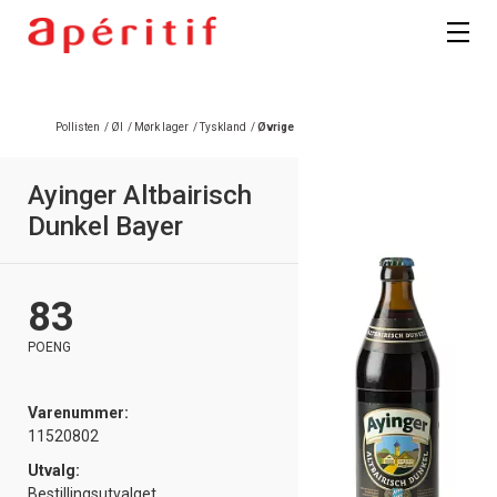
Registrer deg
Pollisten
/
Øl
/
Mørk lager
/
Tyskland
/
Øvrige
Ayinger Altbairisch
Dunkel Bayer
83
POENG
Varenummer:
11520802
Utvalg:
Bestillingsutvalget