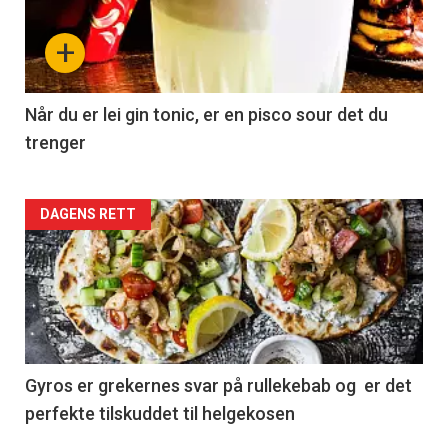
+
Når du er lei gin tonic, er en pisco sour det du
trenger
Forsiden
DAGENS RETT
akkurat
nå
-
2
Gyros er grekernes svar på rullekebab og er det
perfekte tilskuddet til helgekosen