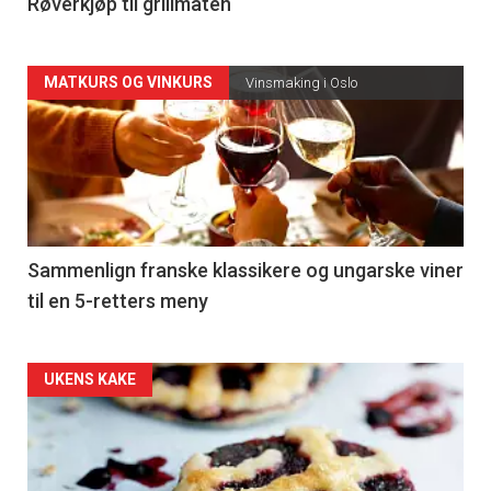
4
Røverkjøp til grillmaten
Forsiden
MATKURS OG VINKURS
Vinsmaking i Oslo
akkurat
nå
-
5
Sammenlign franske klassikere og ungarske viner
til en 5-retters meny
Forsiden
UKENS KAKE
akkurat
nå