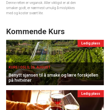
Denne retten er vegansk. Aller viktigst er at den
smaker godt, er nærmest umulig å mislykkes
med og koster svært lite.
Events
Kommende Kurs
Ledig plass
KURS I OSLO, 26. AUGUST
Benytt sjansen til å smake og lære forskjellen
på hvitviner
Ledig plass