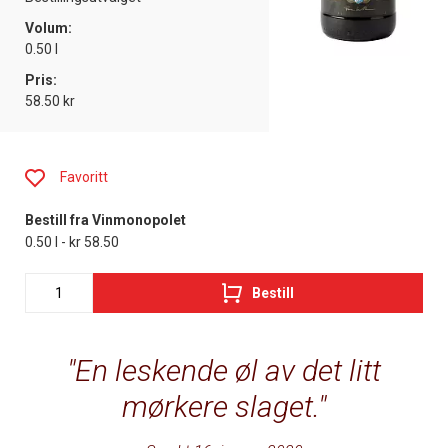
Volum:
0.50 l
Pris:
58.50 kr
Favoritt
Bestill fra Vinmonopolet
0.50 l - kr 58.50
Bestill
En leskende øl av det litt
mørkere slaget.