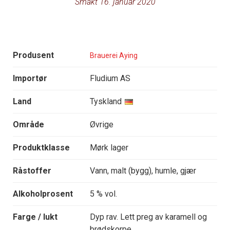
Smakt 16. januar 2020
Produsent
Brauerei Aying
Importør
Fludium AS
Land
Tyskland
Område
Øvrige
Produktklasse
Mørk lager
Råstoffer
Vann, malt (bygg), humle, gjær
Alkoholprosent
5 % vol.
Farge / lukt
Dyp rav. Lett preg av karamell og
brødskorpe.