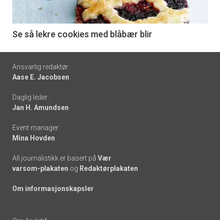
-
6
Se så lekre cookies med blåbær blir
Footer
Ansvarlig redaktør:
Aase E. Jacobsen
-
Daglig leder:
links
Jan H. Amundsen
Event manager:
Mina Hovden
All journalistikk er basert på
Vær
varsom-plakaten
og
Redaktørplakaten
Om informasjonskapsler