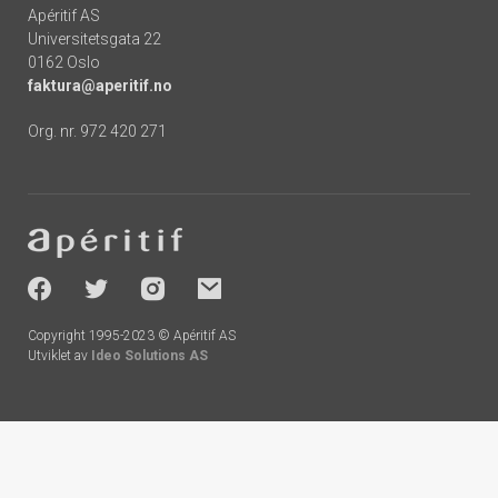
Apéritif AS
Universitetsgata 22
0162 Oslo
faktura@aperitif.no
Org. nr. 972 420 271
Footer
-
socials
Copyright 1995-2023 © Apéritif AS
Utviklet av
Ideo Solutions AS
Handlekurv