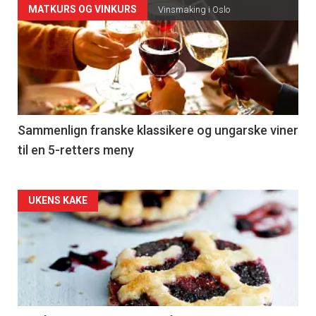
Forsiden
MATKURS OG VINKURS
Vinsmaking i Oslo
akkurat
nå
-
5
Sammenlign franske klassikere og ungarske viner
til en 5-retters meny
Forsiden
UKENS KAKE
akkurat
nå
-