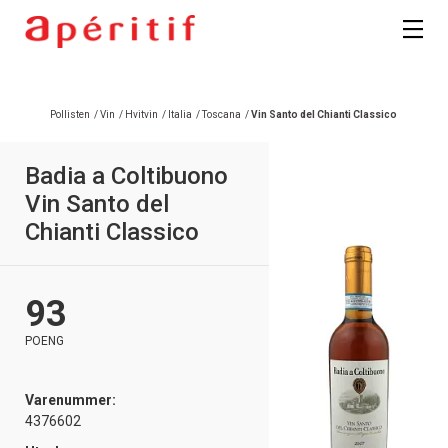
Pollisten
/
Vin
/
Hvitvin
/
Italia
/
Toscana
/
Vin Santo del Chianti Classico
Badia a Coltibuono
Vin Santo del
Chianti Classico
93
POENG
Varenummer:
4376602