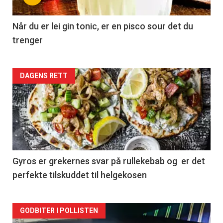
Når du er lei gin tonic, er en pisco sour det du
trenger
Forsiden
DAGENS RETT
akkurat
nå
-
2
Gyros er grekernes svar på rullekebab og er det
perfekte tilskuddet til helgekosen
Forsiden
GODBITER I POLLISTEN