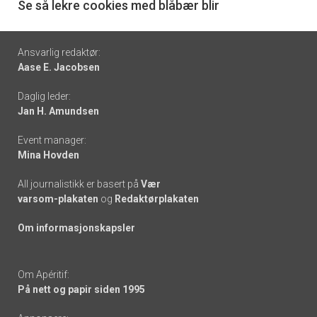
6
Se så lekre cookies med blåbær blir
Footer
Ansvarlig redaktør:
Aase E. Jacobsen
-
Daglig leder:
links
Jan H. Amundsen
Event manager:
Mina Hovden
All journalistikk er basert på
Vær
varsom-plakaten
og
Redaktørplakaten
Om informasjonskapsler
Om Apéritif:
På nett og papir siden 1995