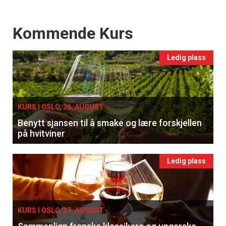
Events
Kommende Kurs
Ledig plass
KURS I OSLO, 26. AUGUST
Benytt sjansen til å smake og lære forskjellen
på hvitviner
Ledig plass
KURS I OSLO, 27. AUGUST