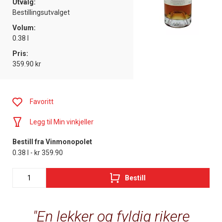
Utvalg:
Bestillingsutvalget
Volum:
0.38 l
Pris:
359.90 kr
Favoritt
Legg til Min vinkjeller
Bestill fra Vinmonopolet
0.38 l - kr 359.90
Bestill
En lekker og fyldig rikere