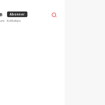
Menu
B
Abonner
kurs
Kokketips
profile