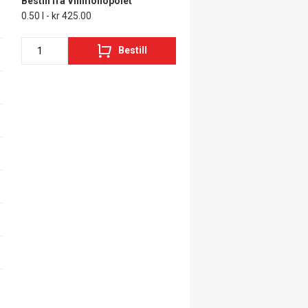
Bestill fra Vinmonopolet
0.50 l - kr 425.00
Bestill