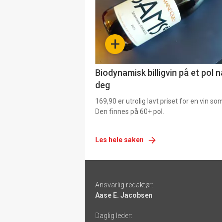
nå
-
+
4
Biodynamisk billigvin på et pol 
deg
169,90 er utrolig lavt priset for en vin s
Den finnes på 60+ pol.
Les hele saken
Footer
Ansvarlig redaktør:
-
Aase E. Jacobsen
links
Daglig leder: