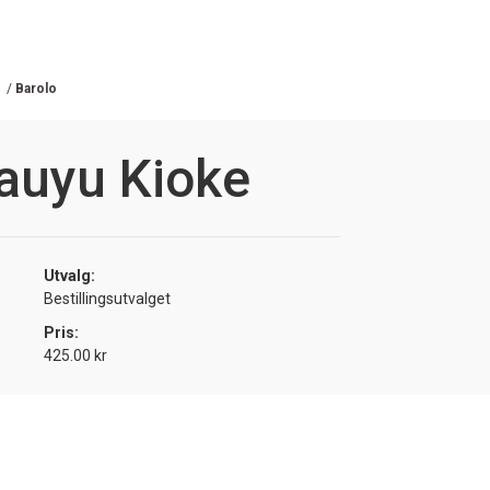
/
Barolo
auyu Kioke
Utvalg:
Bestillingsutvalget
Pris:
425.00 kr