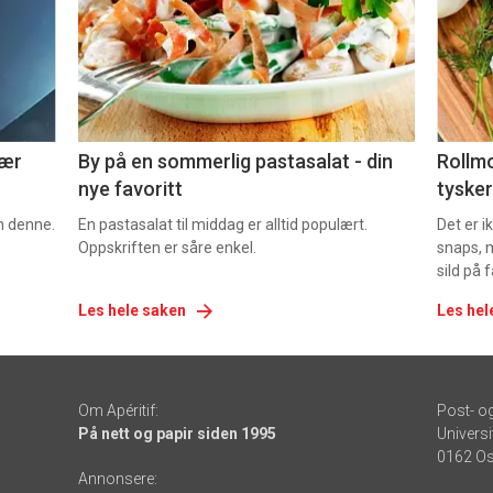
nå
nå
-
-
5
6
nær
By på en sommerlig pastasalat - din
Rollmo
nye favoritt
tysker
om denne.
En pastasalat til middag er alltid populært.
Det er 
Oppskriften er såre enkel.
snaps, 
sild på 
Les hele saken
Les hel
Om Apéritif:
Post- o
På nett og papir siden 1995
Universi
0162 Os
Annonsere: