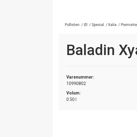
Pollisten
/
Øl
/
Spesial
/
Italia
/
Piemonte
Baladin Xy
Varenummer:
10990802
Volum:
0.50 l