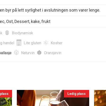
n byr på lett syrlighet i avslutningen som varer lenge.
ec, Ost, Dessert, kake, frukt
sk
Biodynamisk
ig handel
Lite gluten
Kosher
allasje
Naturvin
Oransjevin
 plass
Ledig plass