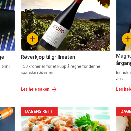
akkurat
akk
nå
nå
-
-
+
+
2
3
Magnum
ge
Røverkjøp til grillmaten
årgang
lønn i
150 kroner er for et kupp å regne for denne
spanske rødvinen.
Innhold
Jura.
Les hele saken
Les hel
Forsiden
For
DAGENS RETT
DAGE
akkurat
akk