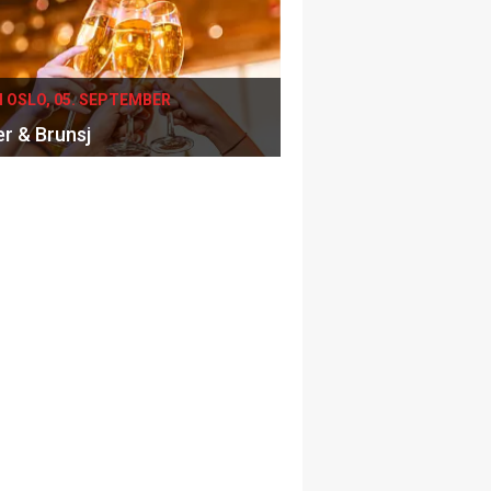
I OSLO, 05. SEPTEMBER
er & Brunsj