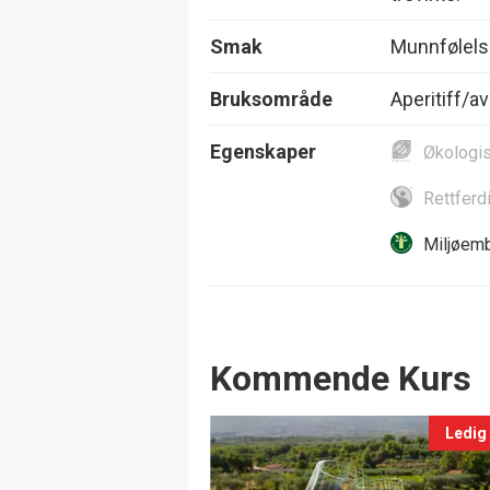
Smak
Munnfølelse
Bruksområde
Aperitiff/av
Egenskaper
Økologi
Rettferd
Miljøemb
Events
Kommende Kurs
Ledig