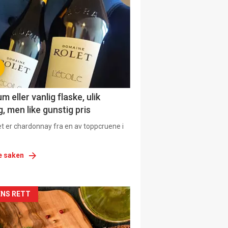
urat
 eller vanlig flaske, ulik
, men like gunstig pris
et er chardonnay fra en av toppcruene i
e saken
siden
NS RETT
urat