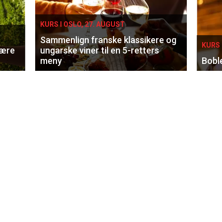
KURS I OSLO, 27. AUGUST
Sammenlign franske klassikere og
KURS 
lære
ungarske viner til en 5-retters
meny
Bobl