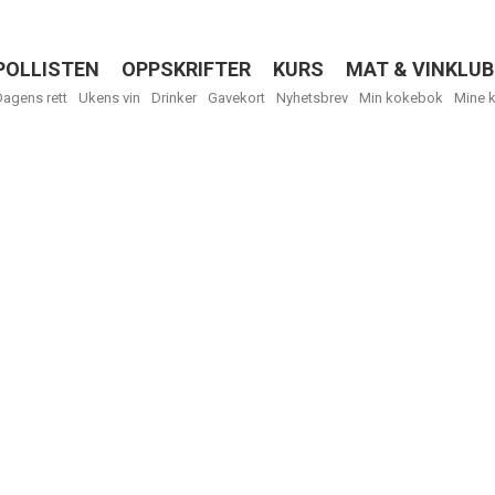
POLLISTEN
OPPSKRIFTER
KURS
MAT & VINKLUB
Menu
Dagens rett
Ukens vin
Drinker
Gavekort
Nyhetsbrev
Min kokebok
Mine 