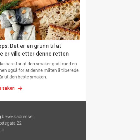
ps: Det er en grunn til at
e er ville etter denne retten
ikke bare for at den smaker godt med en
men også for at denne måten å tilberede
får ut den beste smaken.
e saken
g besøksadresse:
tetsgata 22
lo