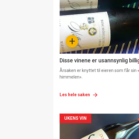
+
Disse vinene er usannsynlig billi
Årsaken er knyttet til eieren som får sin «
himmelen».
Les hele saken
Forsiden
UKENS VIN
akkurat