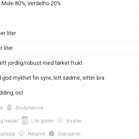
a Mole 80%, Verdelho 20%
r liter
 liter
Lett jordlig/robust med tørket frukt
 god mykhet fin syre, lett sødme, sitter bra
dding, ost
sk
Biodynamisk
ig handel
Lite gluten
Kosher
allasje
Naturvin
Oransjevin