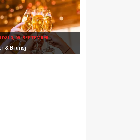
I OSLO, 05. SEPTEMBER
er & Brunsj