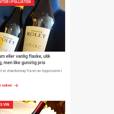
siden
ITER I POLLISTEN
urat
 eller vanlig flaske, ulik
, men like gunstig pris
et er chardonnay fra en av toppcruene i
e saken
siden
S VIN