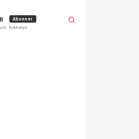
Menu
B
Abonner
kurs
Kokketips
profile
egistrer deg