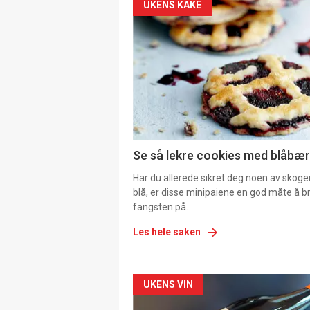
UKENS KAKE
Se så lekre cookies med blåbær 
Har du allerede sikret deg noen av skoge
blå, er disse minipaiene en god måte å b
fangsten på.
Les hele saken
Forsiden
UKENS VIN