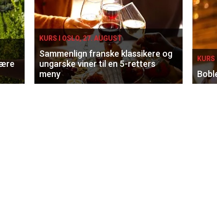
KURS I OSLO, 27. AUGUST
Sammenlign franske klassikere og
KURS 
lære
ungarske viner til en 5-retters
meny
Bobl