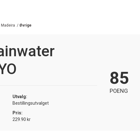
/
Madeira
/
Øvrige
ainwater
 YO
85
POENG
Utvalg:
Bestillingsutvalget
Pris:
229.90 kr