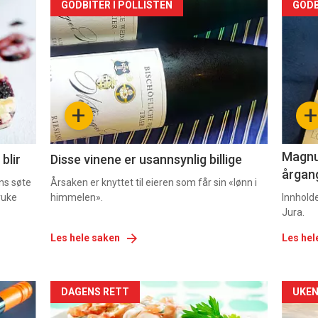
Forsiden
For
GODBITER I POLLISTEN
GODB
akkurat
akk
nå
nå
-
-
+
+
2
3
Magnum
blir
Disse vinene er usannsynlig billige
årgang
ns søte
Årsaken er knyttet til eieren som får sin «lønn i
ruke
himmelen».
Innhold
Jura.
Les hele saken
Les hel
Forsiden
For
DAGENS RETT
UKEN