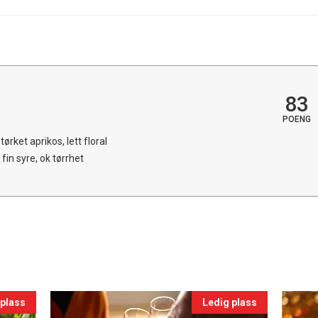
83
POENG
tørket aprikos, lett floral
fin syre, ok tørrhet
 plass
Ledig plass