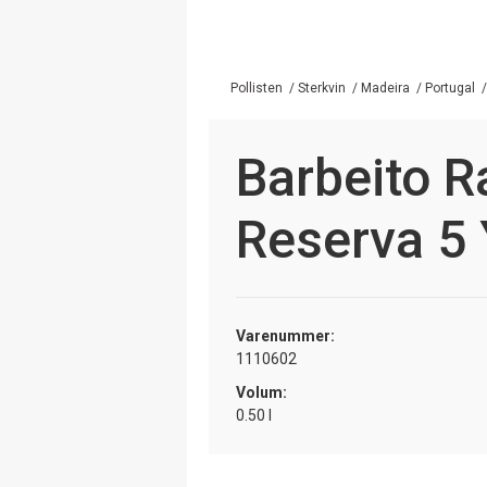
Pollisten
/
Sterkvin
/
Madeira
/
Portugal
Barbeito R
Reserva 5
Varenummer:
1110602
Volum:
0.50 l