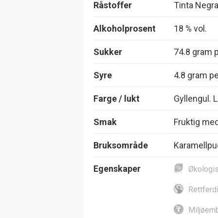
Råstoffer
Tinta Negr
Alkoholprosent
18 % vol.
Sukker
74.8 gram pe
Syre
4.8 gram per
Farge / lukt
Gyllengul. 
Smak
Fruktig med
Bruksområde
Karamellpu
Egenskaper
Økologi
Rettferd
Miljøemb