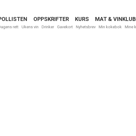
POLLISTEN
OPPSKRIFTER
KURS
MAT & VINKLUB
Menu
Dagens rett
Ukens vin
Drinker
Gavekort
Nyhetsbrev
Min kokebok
Mine 
R