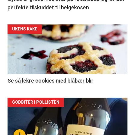
perfekte tilskuddet til helgekosen
Forsiden
UKENS KAKE
akkurat
nå
-
2
Se så lekre cookies med blåbær blir
Forsiden
GODBITER I POLLISTEN
akkurat
nå