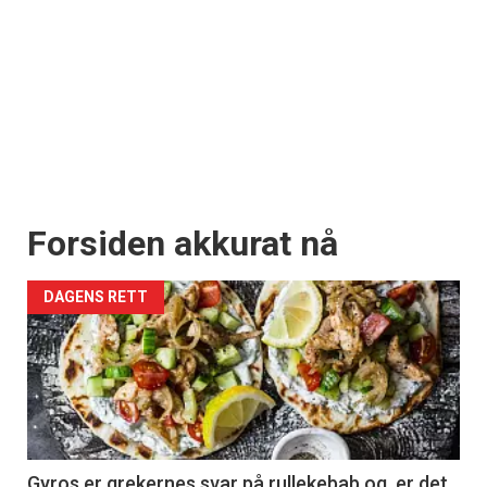
Forsiden akkurat nå
DAGENS RETT
Gyros er grekernes svar på rullekebab og er det