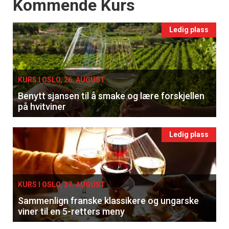
Events
Kommende Kurs
Ledig plass
KURS I OSLO, 26. AUGUST
Benytt sjansen til å smake og lære forskjellen
på hvitviner
Ledig plass
KURS I OSLO, 27. AUGUST
Sammenlign franske klassikere og ungarske
viner til en 5-retters meny