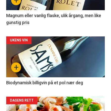
+
-
3
Magnum eller vanlig flaske, ulik årgang, men like
gunstig pris
Forsiden
UKENS VIN
akkurat
nå
+
-
4
Biodynamisk billigvin på et pol nær deg
Forsiden
DAGENS RETT