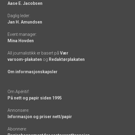
Aase E. Jacobsen
-
Daglig leder:
links
Jan H. Amundsen
Event manager:
Mina Hovden
All journalistikk er basert på
Vær
varsom-plakaten
og
Redaktørplakaten
Om informasjonskapsler
Om Apéritif:
På nett og papir siden 1995
Annonsere:
Informasjon og priser nett/papir
Abonnere: