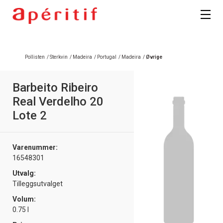
Registrer deg
Pollisten
/
Sterkvin
/
Madeira
/
Portugal
/
Madeira
/
Øvrige
Barbeito Ribeiro
Real Verdelho 20
Lote 2
Varenummer:
16548301
Utvalg:
Tilleggsutvalget
Volum:
0.75 l