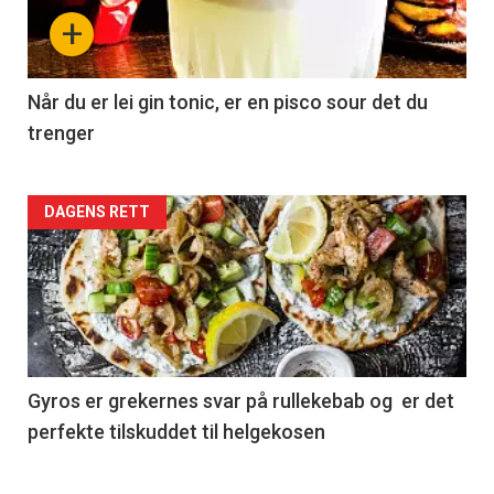
+
Når du er lei gin tonic, er en pisco sour det du
trenger
Forsiden
DAGENS RETT
akkurat
nå
-
2
Gyros er grekernes svar på rullekebab og er det
perfekte tilskuddet til helgekosen