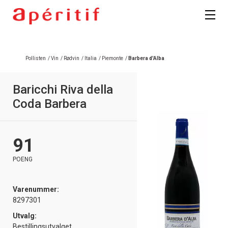
Pollisten
/
Vin
/
Rødvin
/
Italia
/
Piemonte
/
Barbera d'Alba
Baricchi Riva della
Coda Barbera
91
POENG
Varenummer:
8297301
Utvalg:
Bestillingsutvalget