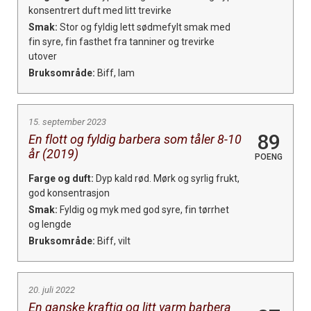
konsentrert duft med litt trevirke
Smak:
Stor og fyldig lett sødmefylt smak med
fin syre, fin fasthet fra tanniner og trevirke
utover
Bruksområde:
Biff, lam
15. september 2023
89
En flott og fyldig barbera som tåler 8-10
år (2019)
POENG
Farge og duft:
Dyp kald rød. Mørk og syrlig frukt,
god konsentrasjon
Smak:
Fyldig og myk med god syre, fin tørrhet
og lengde
Bruksområde:
Biff, vilt
20. juli 2022
En ganske kraftig og litt varm barbera