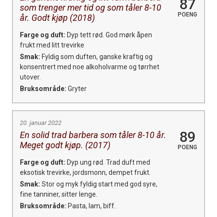
87
som trenger mer tid og som tåler 8-10
POENG
år. Godt kjøp (2018)
Farge og duft:
Dyp tett rød. God mørk åpen
frukt med litt trevirke
Smak:
Fyldig som duften, ganske kraftig og
konsentrert med noe alkoholvarme og tørrhet
utover.
Bruksområde:
Gryter
20. januar 2022
89
En solid trad barbera som tåler 8-10 år.
Meget godt kjøp. (2017)
POENG
Farge og duft:
Dyp ung rød. Trad duft med
eksotisk trevirke, jordsmonn, dempet frukt.
Smak:
Stor og myk fyldig start med god syre,
fine tanniner, sitter lenge.
Bruksområde:
Pasta, lam, biff.