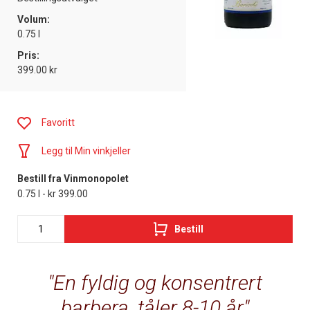
Volum:
0.75 l
Pris:
399.00 kr
Favoritt
Legg til Min vinkjeller
Bestill fra Vinmonopolet
0.75 l - kr 399.00
Bestill
En fyldig og konsentrert
barbera, tåler 8-10 år