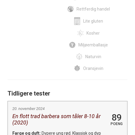
Rettferdig handel
Lite gluten
Kosher
Miljøemballasje
Naturvin
Oransjevin
Tidligere tester
20. november 2024
89
En flott trad barbera som tåler 8-10 år
(2020)
POENG
Farge og duft:
Dypere ung rød. Klassisk og dyp