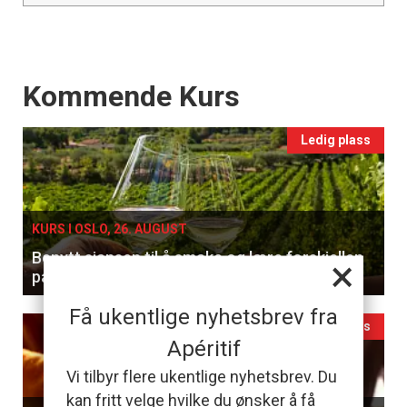
Events
Kommende Kurs
Ledig plass
KURS I OSLO, 26. AUGUST
Benytt sjansen til å smake og lære forskjellen
×
på hvitviner
Få ukentlige nyhetsbrev fra
Ledig plass
Apéritif
Vi tilbyr flere ukentlige nyhetsbrev. Du
kan fritt velge hvilke du ønsker å få