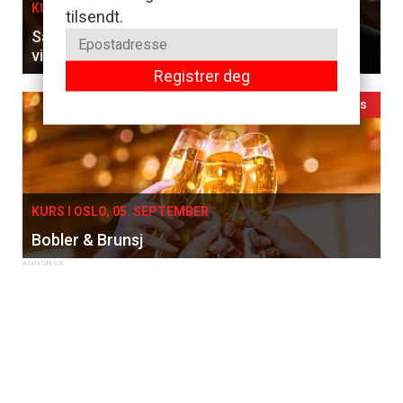
KURS I OSLO, 27. AUGUST
tilsendt.
Sammenlign franske klassikere og ungarske
viner til en 5-retters meny
Registrer deg
Ledig plass
KURS I OSLO, 05. SEPTEMBER
Bobler & Brunsj