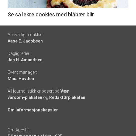
-
6
Se så lekre cookies med blåbær blir
Footer
Ansvarlig redaktør:
Aase E. Jacobsen
-
Daglig leder:
links
Jan H. Amundsen
Event manager:
Mina Hovden
All journalistikk er basert på
Vær
varsom-plakaten
og
Redaktørplakaten
Om informasjonskapsler
Om Apéritif: