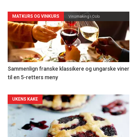
Forsiden
MATKURS OG VINKURS
Vinsmaking i Oslo
akkurat
nå
-
5
Sammenlign franske klassikere og ungarske viner
til en 5-retters meny
Forsiden
UKENS KAKE
akkurat
nå