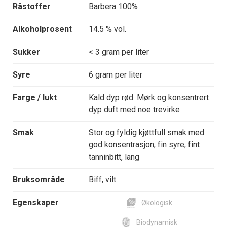
Råstoffer
Barbera 100%
Alkoholprosent
14.5 % vol.
Sukker
< 3 gram per liter
Syre
6 gram per liter
Farge / lukt
Kald dyp rød. Mørk og konsentrert
dyp duft med noe trevirke
Smak
Stor og fyldig kjøttfull smak med
god konsentrasjon, fin syre, fint
tanninbitt, lang
Bruksområde
Biff, vilt
Egenskaper
Økologisk
Biodynamisk