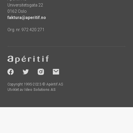
Universitetsgata 22
0162 Oslo
faktura@aperitif.no
Org. nr. 972 420 271
Footer
-
socials
Copyright 1995-2023 © Apéritif AS
Utviklet av
Ideo Solutions AS
Handlekurv