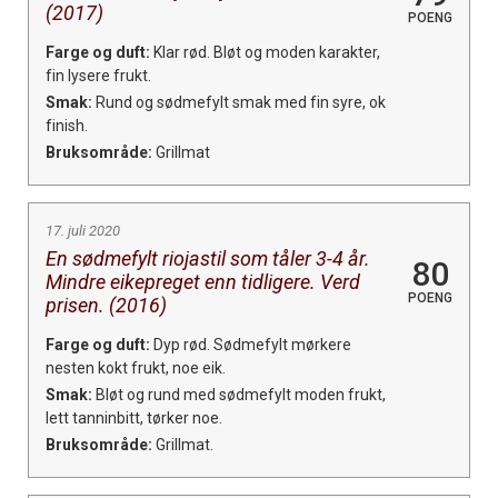
(2017)
POENG
Farge og duft:
Klar rød. Bløt og moden karakter,
fin lysere frukt.
Smak:
Rund og sødmefylt smak med fin syre, ok
finish.
Bruksområde:
Grillmat
17. juli 2020
En sødmefylt riojastil som tåler 3-4 år.
80
Mindre eikepreget enn tidligere. Verd
POENG
prisen. (2016)
Farge og duft:
Dyp rød. Sødmefylt mørkere
nesten kokt frukt, noe eik.
Smak:
Bløt og rund med sødmefylt moden frukt,
lett tanninbitt, tørker noe.
Bruksområde:
Grillmat.