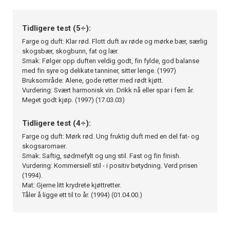
Tidligere test (5÷):
Farge og duft: Klar rød. Flott duft av røde og mørke bær, særlig
skogsbær, skogbunn, fat og lær.
Smak: Følger opp duften veldig godt, fin fylde, god balanse
med fin syre og delikate tanniner, sitter lenge. (1997)
Bruksområde: Alene, gode retter med rødt kjøtt.
Vurdering: Svært harmonisk vin. Drikk nå eller spar i fem år.
Meget godt kjøp. (1997) (17.03.03)
Tidligere test (4÷):
Farge og duft: Mørk rød. Ung fruktig duft med en del fat- og
skogsaromaer.
Smak: Saftig, sødmefylt og ung stil. Fast og fin finish.
Vurdering: Kommersiell stil - i positiv betydning. Verd prisen
(1994).
Mat: Gjerne litt krydrete kjøttretter.
Tåler å ligge ett til to år. (1994) (01.04.00.)