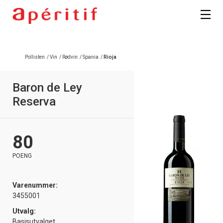
Pollisten
/
Vin
/
Rødvin
/
Spania
/
Rioja
Baron de Ley
Reserva
80
POENG
Varenummer:
3455001
Utvalg:
Basisutvalget