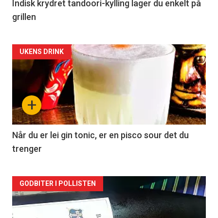
Indisk krydret tandoori-kylling lager du enkelt på
grillen
Forsiden
UKENS DRINK
akkurat
nå
+
-
2
Når du er lei gin tonic, er en pisco sour det du
trenger
Forsiden
GODBITER I POLLISTEN
akkurat