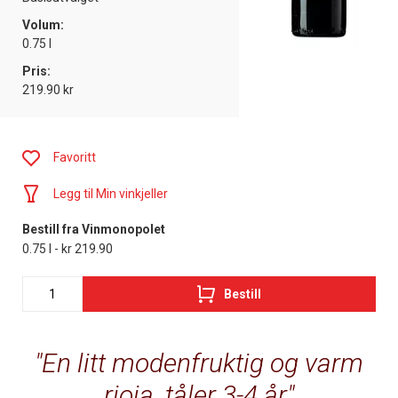
Volum:
0.75 l
Pris:
219.90 kr
Favoritt
Legg til Min vinkjeller
Bestill fra Vinmonopolet
0.75 l - kr 219.90
Bestill
En litt modenfruktig og varm
rioja, tåler 3-4 år