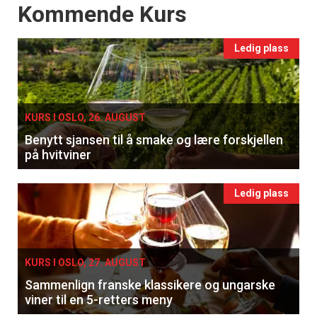
Events
Kommende Kurs
Ledig plass
KURS I OSLO, 26. AUGUST
Benytt sjansen til å smake og lære forskjellen
på hvitviner
Ledig plass
KURS I OSLO, 27. AUGUST
Sammenlign franske klassikere og ungarske
viner til en 5-retters meny