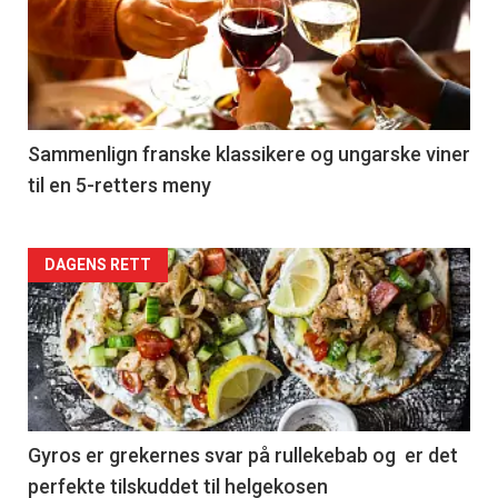
akkurat
nå
-
5
Sammenlign franske klassikere og ungarske viner
til en 5-retters meny
Forsiden
DAGENS RETT
akkurat
nå
-
6
Gyros er grekernes svar på rullekebab og er det
perfekte tilskuddet til helgekosen