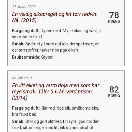
11. mars 2020
78
En veldig eikepreget og litt tørr rødvin.
Nå. (2015)
POENG
Farge og duft:
Dypere rød. Mye kokos og vanilje,
søt moden frukt.
Smak:
Sødmefylt som duften, dempet syre, en
del tørrstoffer, tørker noe pga eiken.
Bruksområde:
Gryter.
06. juli 2019
En litt eiket og varm rioja men som har
82
mye smak. Tåler 5-6 år. Verd prisen.
POENG
(2014)
Farge og duft:
Klar rød. Noe eik, småkompleks,
bra frukt bak.
Smak:
Stor og god bløthet, fin syre, god moden
frukt, sitter lenge med litt eik og noe alkohol i