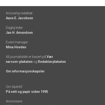
Footer
Ansvarlig redaktør:
Aase E. Jacobsen
-
Daglig leder:
links
Jan H. Amundsen
Event manager:
Mina Hovden
All journalistikk er basert på
Vær
varsom-plakaten
og
Redaktørplakaten
Om informasjonskapsler
Om Apéritif:
På nett og papir siden 1995
Annonsere: