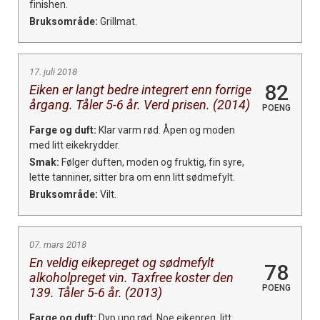
finishen.
Bruksområde:
Grillmat.
17. juli 2018
82
Eiken er langt bedre integrert enn forrige
årgang. Tåler 5-6 år. Verd prisen. (2014)
POENG
Farge og duft:
Klar varm rød. Åpen og moden
med litt eikekrydder.
Smak:
Følger duften, moden og fruktig, fin syre,
lette tanniner, sitter bra om enn litt sødmefylt.
Bruksområde:
Vilt.
07. mars 2018
En veldig eikepreget og sødmefylt
78
alkoholpreget vin. Taxfree koster den
POENG
139. Tåler 5-6 år. (2013)
Farge og duft:
Dyp ung rød. Noe eikepreg, litt