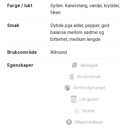
Farge / lukt
Gyllen. Kanelstang, vanilje, krydder,
fiken.
Smak
Dybde pga alder, pepper, god
balanse mellom sødme og
bitterhet, medium lengde.
Bruksområde
Allround.
Egenskaper
Økologisk
Biodynamisk
Rettferdig handel
Lite gluten
Kosher
Miljøemballasje