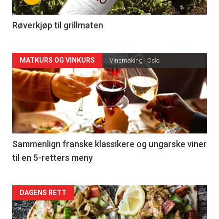
-
4
Røverkjøp til grillmaten
Forsiden
MATKURS OG VINKURS
Vinsmaking i Oslo
akkurat
nå
-
5
Sammenlign franske klassikere og ungarske viner
til en 5-retters meny
Forsiden
DAGENS RETT
akkurat