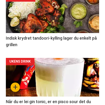
Indisk krydret tandoori-kylling lager du enkelt på
grillen
Forsiden
UKENS DRINK
akkurat
nå
+
-
2
Når du er lei gin tonic, er en pisco sour det du