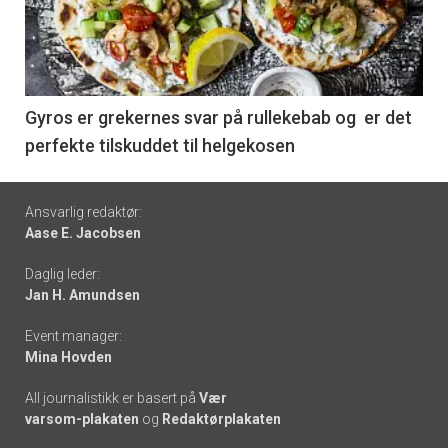
nå
-
6
Gyros er grekernes svar på rullekebab og er det
perfekte tilskuddet til helgekosen
Footer
Ansvarlig redaktør:
Aase E. Jacobsen
-
Daglig leder:
links
Jan H. Amundsen
Event manager:
Mina Hovden
All journalistikk er basert på
Vær
varsom-plakaten
og
Redaktørplakaten