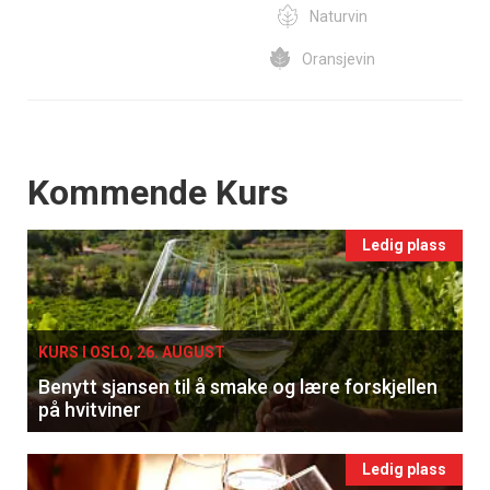
Naturvin
Oransjevin
Events
Kommende Kurs
Ledig plass
KURS I OSLO, 26. AUGUST
Benytt sjansen til å smake og lære forskjellen
på hvitviner
Ledig plass