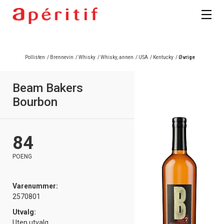
Registrer deg
Pollisten
/
Brennevin
/
Whisky
/
Whisky, annen
/
USA
/
Kentucky
/
Øvrige
Beam Bakers
Bourbon
84
POENG
Varenummer:
2570801
Utvalg:
Uten utvalg