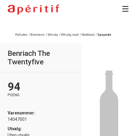
Registrer deg
Pollisten
/
Brennevin
/
Whisky
/
Whisky, malt
/
Skottland
/
Speyside
Benriach The
Twentyfive
94
POENG
Varenummer:
14047001
Utvalg:
Uten utvalg