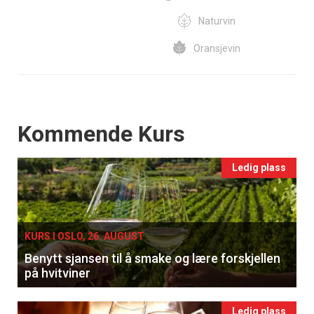
Naturvin
Oransjevin
Events
Kommende Kurs
Ledig plass
KURS I OSLO, 26. AUGUST
Benytt sjansen til å smake og lære forskjellen
på hvitviner
Ledig plass