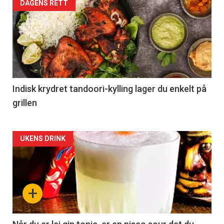
DAGENS RETT
Indisk krydret tandoori-kylling lager du enkelt på
grillen
Forsiden
UKENS DRINK
akkurat
nå
+
-