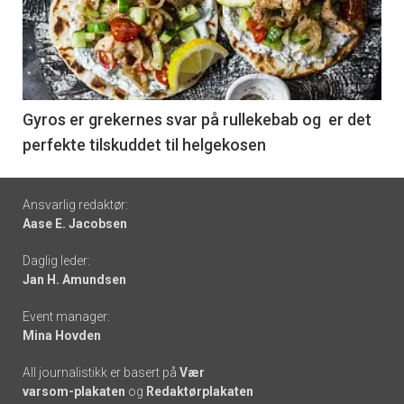
akkurat
nå
-
6
Gyros er grekernes svar på rullekebab og er det
perfekte tilskuddet til helgekosen
Footer
Ansvarlig redaktør:
Aase E. Jacobsen
-
Daglig leder:
links
Jan H. Amundsen
Event manager:
Mina Hovden
All journalistikk er basert på
Vær
varsom-plakaten
og
Redaktørplakaten