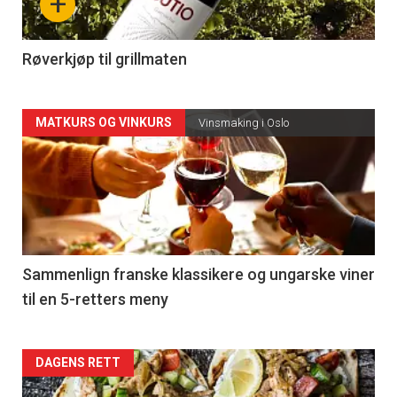
+
-
4
Røverkjøp til grillmaten
Forsiden
MATKURS OG VINKURS
Vinsmaking i Oslo
akkurat
nå
-
5
Sammenlign franske klassikere og ungarske viner
til en 5-retters meny
Forsiden
DAGENS RETT