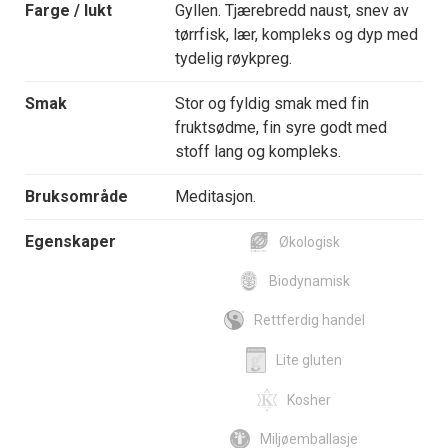
Farge / lukt
Gyllen. Tjærebredd naust, snev av
tørrfisk, lær, kompleks og dyp med
tydelig røykpreg.
Smak
Stor og fyldig smak med fin
fruktsødme, fin syre godt med
stoff lang og kompleks.
Bruksområde
Meditasjon.
Egenskaper
Økologisk
Biodynamisk
Rettferdig handel
Lite gluten
Kosher
Miljøemballasje