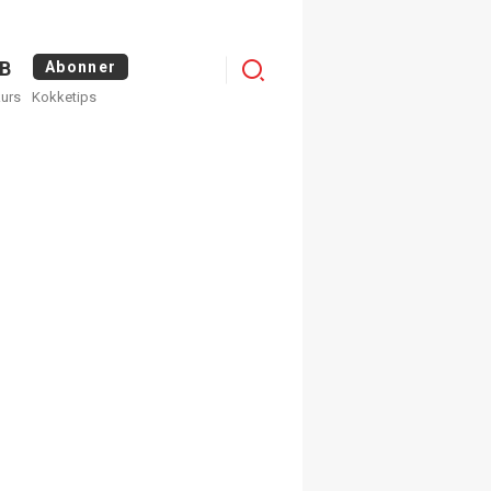
Menu
B
Abonner
kurs
Kokketips
profile