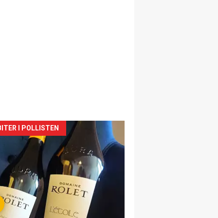
siden
ITER I POLLISTEN
urat