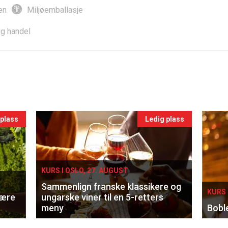
en
Miljøemballasje
ig handel
 plass
Ledig plass
KURS I OSLO, 27. AUGUST
Sammenlign franske klassikere og
KURS 
lære
ungarske viner til en 5-retters
meny
Bobl