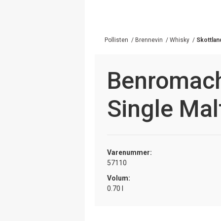
Pollisten
/
Brennevin
/
Whisky
/
Skottlan
Benromac
Single Mal
Varenummer:
57110
Volum:
0.70 l