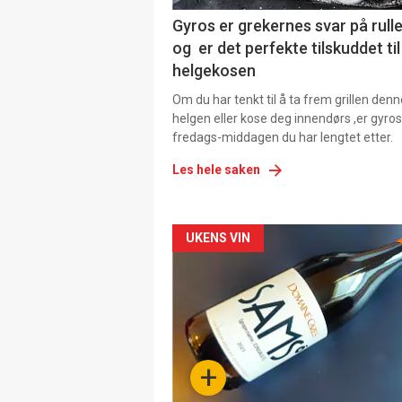
Gyros er grekernes svar på rul
og er det perfekte tilskuddet til
helgekosen
Om du har tenkt til å ta frem grillen denn
helgen eller kose deg innendørs ,er gyros
fredags-middagen du har lengtet etter.
Les hele saken
Forsiden
UKENS VIN
akkurat
nå
-
+
4