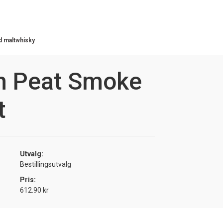
d maltwhisky
h Peat Smoke
t
Utvalg:
Bestillingsutvalg
Pris:
612.90 kr