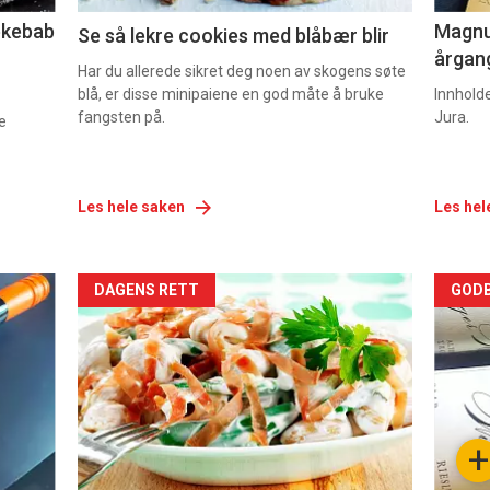
lekebab
Magnum
Se så lekre cookies med blåbær blir
årgang
Har du allerede sikret deg noen av skogens søte
blå, er disse minipaiene en god måte å bruke
Innhold
fangsten på.
Jura.
e
Les hele saken
Les hel
Forsiden
For
DAGENS RETT
GODB
akkurat
akk
nå
nå
-
-
+
5
6