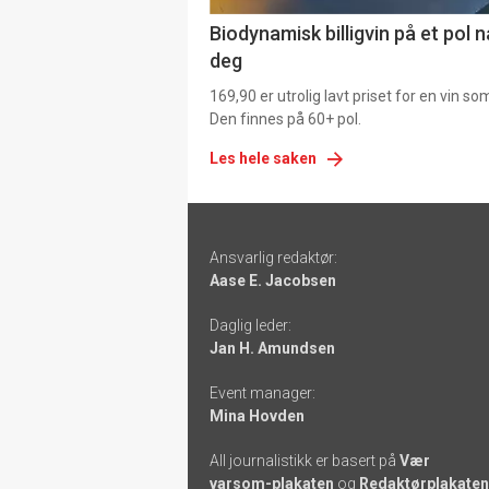
Biodynamisk billigvin på et pol 
deg
169,90 er utrolig lavt priset for en vin s
Den finnes på 60+ pol.
Les hele saken
Footer
Ansvarlig redaktør:
-
Aase E. Jacobsen
links
Daglig leder:
Jan H. Amundsen
Event manager:
Mina Hovden
All journalistikk er basert på
Vær
varsom-plakaten
og
Redaktørplakaten