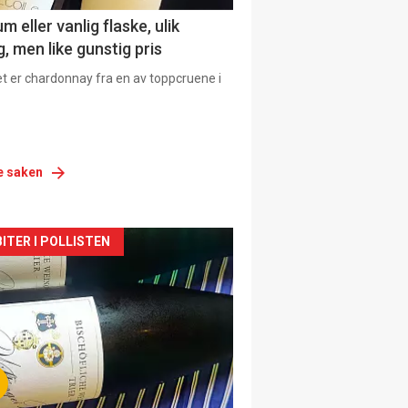
 eller vanlig flaske, ulik
, men like gunstig pris
et er chardonnay fra en av toppcruene i
e saken
siden
ITER I POLLISTEN
urat