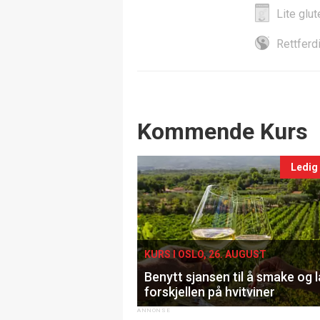
Lite glut
Rettferd
Events
Kommende Kurs
Ledig
KURS I OSLO, 26. AUGUST
Benytt sjansen til å smake og 
forskjellen på hvitviner