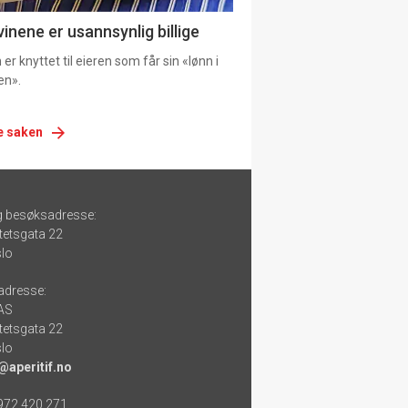
vinene er usannsynlig billige
er knyttet til eieren som får sin «lønn i
en».
e saken
g besøksadresse:
tetsgata 22
lo
adresse:
 AS
tetsgata 22
lo
@aperitif.no
 972 420 271