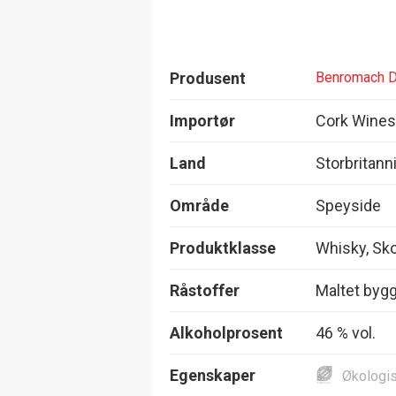
Produsent
Benromach D
Importør
Cork Wines 
Land
Storbritann
Område
Speyside
Produktklasse
Whisky, Sko
Råstoffer
Maltet bygg
Alkoholprosent
46 % vol.
Egenskaper
Økologi