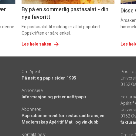
nær
By på en sommerlig pastasalat - din
Disse 
nye favoritt
Årsaken 
om denne.
En pastasalat til middag er alltid populært.
himmel
Oppskriften er såre enkel.
Les hele saken
Les hel
Om Apéritif:
Post- o
På nett og papir siden 1995
Universi
0162 Os
Annonsere:
Informasjon og priser nett/papir
Faktura
Apéritif
Abonnere:
Universi
Papirabonnement for restaurantbransjen
0162 Os
Medlemskap Apéritif Mat- og vinklubb
faktura
Kontakt oss:
Org. nr.