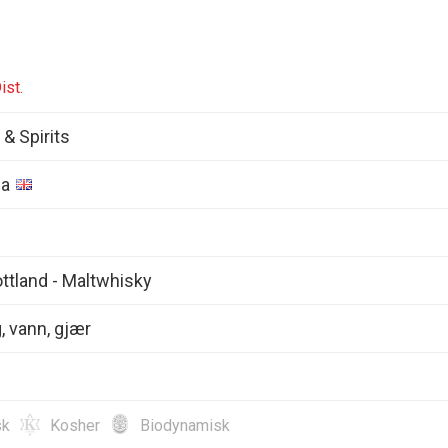
ist.
& Spirits
ia
ttland - Maltwhisky
, vann, gjær
sk
Kosher
Biodynamisk