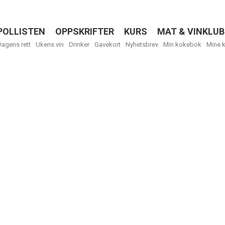
POLLISTEN
OPPSKRIFTER
KURS
MAT & VINKLUB
Menu
Dagens rett
Ukens vin
Drinker
Gavekort
Nyhetsbrev
Min kokebok
Mine 