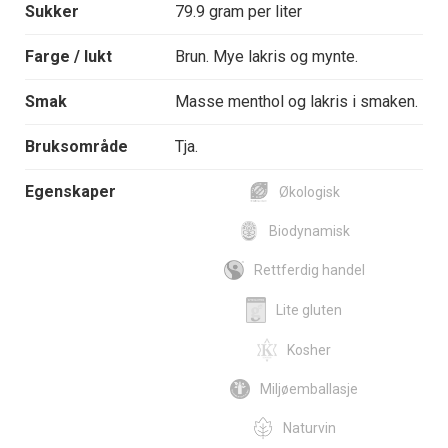
Sukker
79.9 gram per liter
Farge / lukt
Brun. Mye lakris og mynte.
Smak
Masse menthol og lakris i smaken.
Bruksområde
Tja.
Egenskaper
Økologisk
Biodynamisk
Rettferdig handel
Lite gluten
Kosher
Miljøemballasje
Naturvin