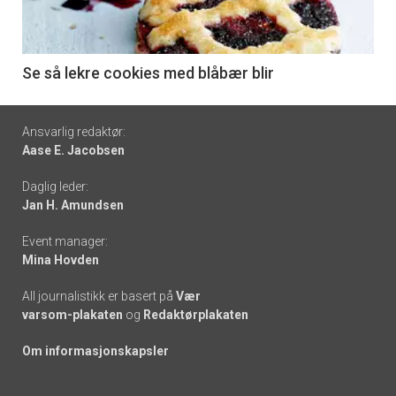
nå
-
6
Se så lekre cookies med blåbær blir
Footer
Ansvarlig redaktør:
Aase E. Jacobsen
-
Daglig leder:
links
Jan H. Amundsen
Event manager:
Mina Hovden
All journalistikk er basert på
Vær
varsom-plakaten
og
Redaktørplakaten
Om informasjonskapsler