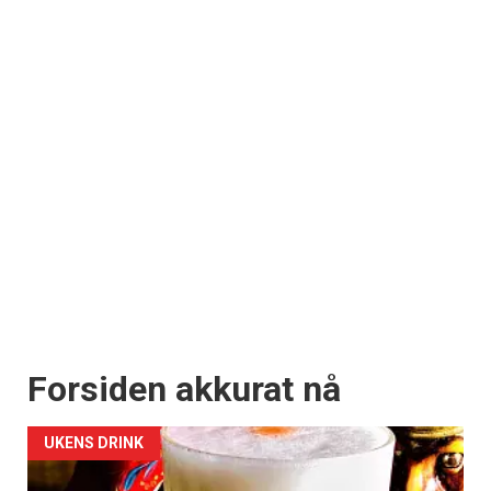
×
Få ukentlige nyhetsbrev fra
Apéritif
Vi tilbyr flere ukentlige nyhetsbrev. Du
kan fritt velge hvilke du ønsker å få
tilsendt.
Registrer deg
Forsiden akkurat nå
UKENS DRINK