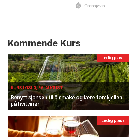
Oransjevin
Events
Kommende Kurs
Ledig plass
KURS I OSLO, 26. AUGUST
Benytt sjansen til å smake og lære forskjellen
på hvitviner
Ledig plass