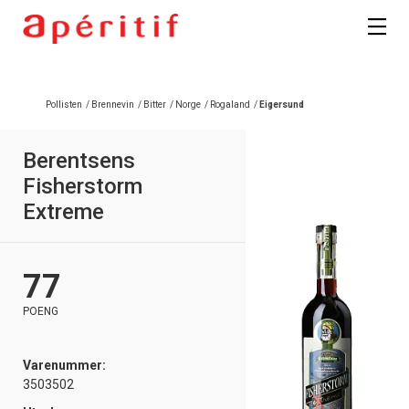
Pollisten
/
Brennevin
/
Bitter
/
Norge
/
Rogaland
/
Eigersund
Berentsens
Fisherstorm
Extreme
77
POENG
Varenummer:
3503502