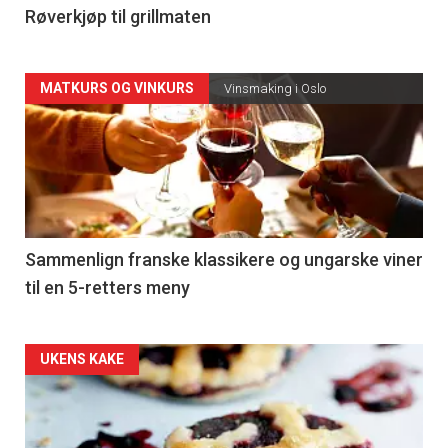
4
Røverkjøp til grillmaten
Forsiden
MATKURS OG VINKURS
Vinsmaking i Oslo
akkurat
nå
-
5
Sammenlign franske klassikere og ungarske viner
til en 5-retters meny
Forsiden
UKENS KAKE
akkurat