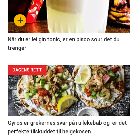
+
Når du er lei gin tonic, er en pisco sour det du
trenger
Forsiden
DAGENS RETT
akkurat
nå
-
2
Gyros er grekernes svar på rullekebab og er det
perfekte tilskuddet til helgekosen