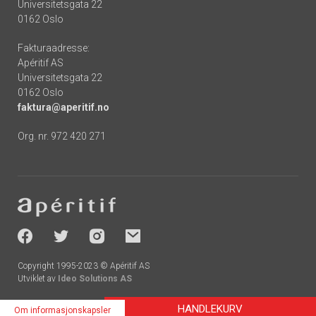
Universitetsgata 22
0162 Oslo
Fakturaadresse:
Apéritif AS
Universitetsgata 22
0162 Oslo
faktura@aperitif.no
Org. nr. 972 420 271
Footer
-
socials
Copyright 1995-2023 © Apéritif AS
Utviklet av
Ideo Solutions AS
HANDLEKURV
Om informasjonskapsler