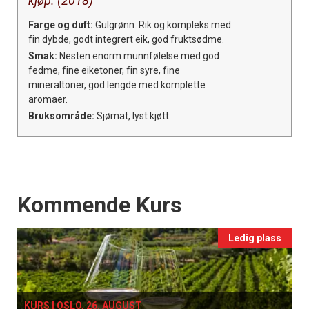
kjøp. (2018)
Farge og duft:
Gulgrønn. Rik og kompleks med
fin dybde, godt integrert eik, god fruktsødme.
Smak:
Nesten enorm munnfølelse med god
fedme, fine eiketoner, fin syre, fine
mineraltoner, god lengde med komplette
aromaer.
Bruksområde:
Sjømat, lyst kjøtt.
Events
Kommende Kurs
Ledig plass
KURS I OSLO, 26. AUGUST