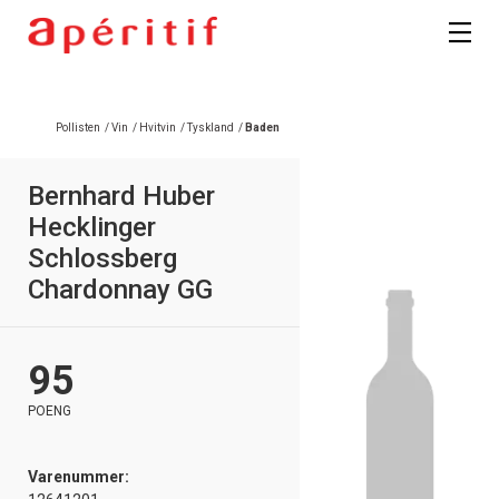
Registrer deg
Pollisten
/
Vin
/
Hvitvin
/
Tyskland
/
Baden
Bernhard Huber
Hecklinger
Schlossberg
Chardonnay GG
95
POENG
Varenummer: