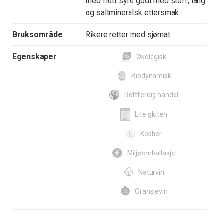
med flott syre godt med stoff, lang
og saltmineralsk ettersmak.
Bruksområde
Rikere retter med sjømat
Egenskaper
Økologisk
Biodynamisk
Rettferdig handel
Lite gluten
Kosher
Miljøemballasje
Naturvin
Oransjevin