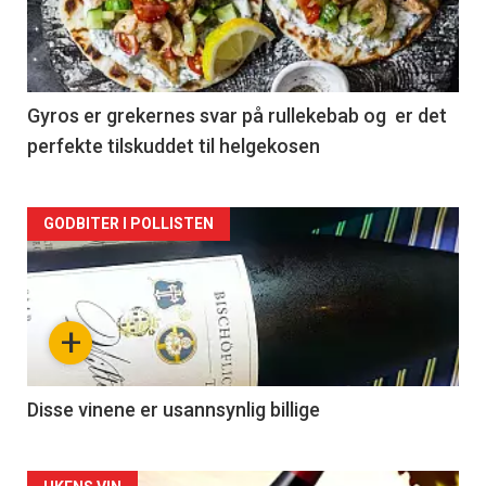
nå
-
2
Gyros er grekernes svar på rullekebab og er det
perfekte tilskuddet til helgekosen
Forsiden
GODBITER I POLLISTEN
akkurat
nå
+
-
3
Disse vinene er usannsynlig billige