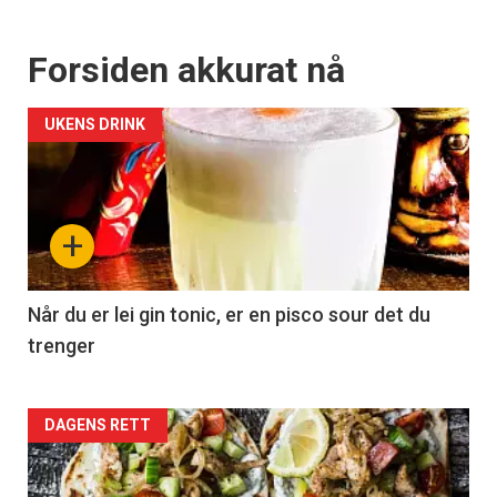
Forsiden akkurat nå
UKENS DRINK
+
Når du er lei gin tonic, er en pisco sour det du
trenger
Forsiden
DAGENS RETT
akkurat