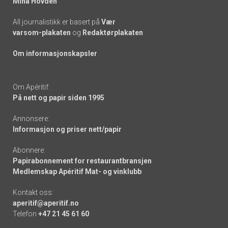
Mina Hovden
All journalistikk er basert på
Vær
varsom-plakaten
og
Redaktørplakaten
Om informasjonskapsler
Om Apéritif:
På nett og papir siden 1995
Annonsere:
Informasjon og priser nett/papir
Abonnere:
Papirabonnement for restaurantbransjen
Medlemskap Apéritif Mat- og vinklubb
Kontakt oss:
aperitif@aperitif.no
Telefon
+47 21 45 61 60