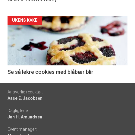
Forsiden
UKENS KAKE
akkurat
nå
-
6
Se så lekre cookies med blåbær blir
Footer
Ansvarlig redaktør:
Aase E. Jacobsen
-
Daglig leder:
links
Jan H. Amundsen
Event manager: