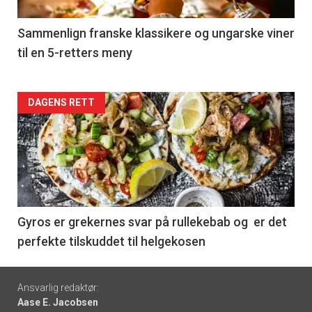
-
5
Sammenlign franske klassikere og ungarske viner
til en 5-retters meny
Forsiden
DAGENS RETT
akkurat
nå
-
6
Gyros er grekernes svar på rullekebab og er det
perfekte tilskuddet til helgekosen
Footer
Ansvarlig redaktør:
Aase E. Jacobsen
-