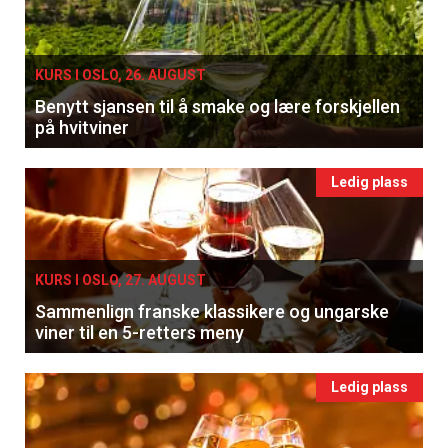
KURS I OSLO, 26. AUGUST
Benytt sjansen til å smake og lære forskjellen
på hvitviner
Ledig plass
KURS I OSLO, 27. AUGUST
Sammenlign franske klassikere og ungarske
viner til en 5-retters meny
Ledig plass