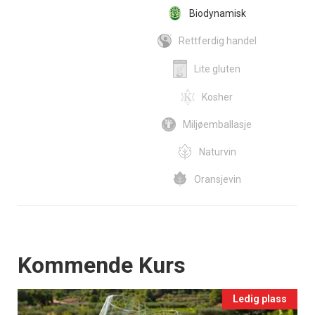
Biodynamisk
Rettferdig handel
Lite gluten
Kosher
Miljøemballasje
Naturvin
Oransjevin
Events
Kommende Kurs
Ledig plass