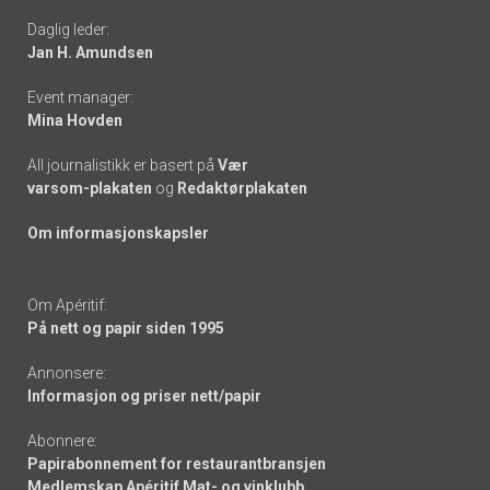
Daglig leder:
links
Jan H. Amundsen
Event manager:
Mina Hovden
All journalistikk er basert på
Vær
varsom-plakaten
og
Redaktørplakaten
Om informasjonskapsler
Om Apéritif:
På nett og papir siden 1995
Annonsere:
Informasjon og priser nett/papir
Abonnere:
Papirabonnement for restaurantbransjen
Medlemskap Apéritif Mat- og vinklubb