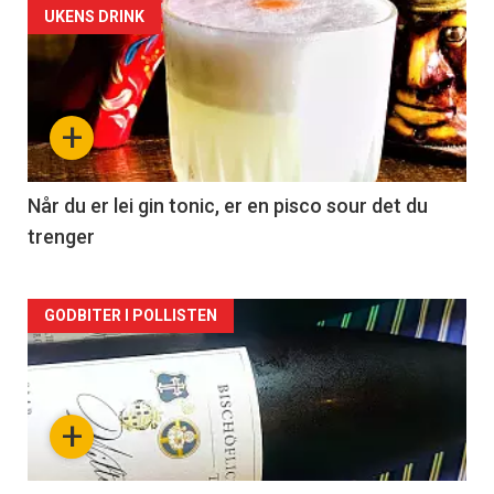
Forsiden
UKENS DRINK
akkurat
nå
+
-
2
Når du er lei gin tonic, er en pisco sour det du
trenger
Forsiden
GODBITER I POLLISTEN
akkurat
nå
+
-