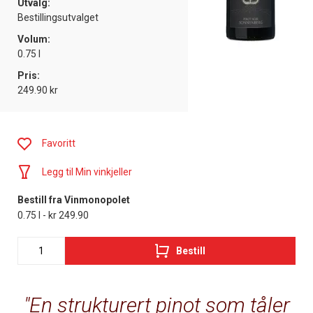
Utvalg:
Bestillingsutvalget
Volum:
0.75 l
Pris:
249.90 kr
Favoritt
Legg til Min vinkjeller
Bestill fra Vinmonopolet
0.75 l - kr 249.90
Bestill
En strukturert pinot som tåler