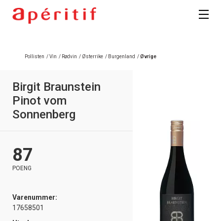
Pollisten
/
Vin
/
Rødvin
/
Østerrike
/
Burgenland
/
Øvrige
Birgit Braunstein
Pinot vom
Sonnenberg
87
POENG
Varenummer:
17658501