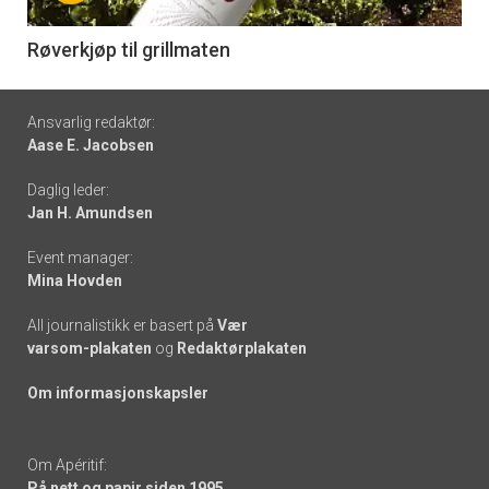
-
6
Røverkjøp til grillmaten
Footer
Ansvarlig redaktør:
Aase E. Jacobsen
-
Daglig leder:
links
Jan H. Amundsen
Event manager:
Mina Hovden
All journalistikk er basert på
Vær
varsom-plakaten
og
Redaktørplakaten
Om informasjonskapsler
Om Apéritif:
På nett og papir siden 1995