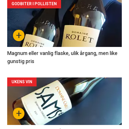
Forsiden
GODBITER I POLLISTEN
akkurat
nå
+
-
3
Magnum eller vanlig flaske, ulik årgang, men like
gunstig pris
Forsiden
UKENS VIN
akkurat
nå
+
-