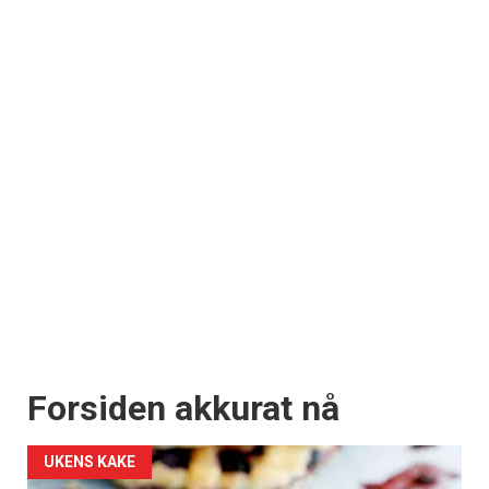
×
Få ukentlige nyhetsbrev fra
Apéritif
Vi tilbyr flere ukentlige nyhetsbrev. Du
kan fritt velge hvilke du ønsker å få
tilsendt.
Registrer deg
Forsiden akkurat nå
UKENS KAKE