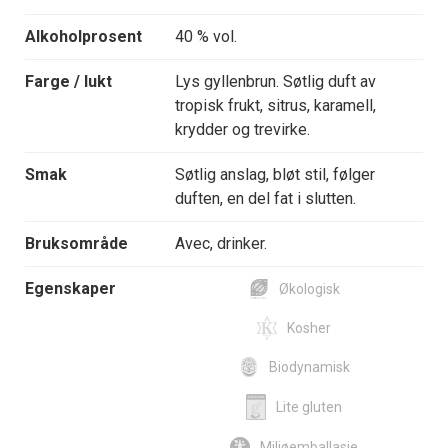
Alkoholprosent
40 % vol.
Farge / lukt
Lys gyllenbrun. Søtlig duft av
tropisk frukt, sitrus, karamell,
krydder og trevirke.
Smak
Søtlig anslag, bløt stil, følger
duften, en del fat i slutten.
Bruksområde
Avec, drinker.
Egenskaper
Økologisk
Kosher
Biodynamisk
Lite gluten
Miljøemballasje