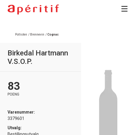
Pollisten
/
Brennevin
/
Cognac
Birkedal Hartmann
V.S.O.P.
83
POENG
Varenummer:
3379601
Utvalg:
Bestillingsutvalg