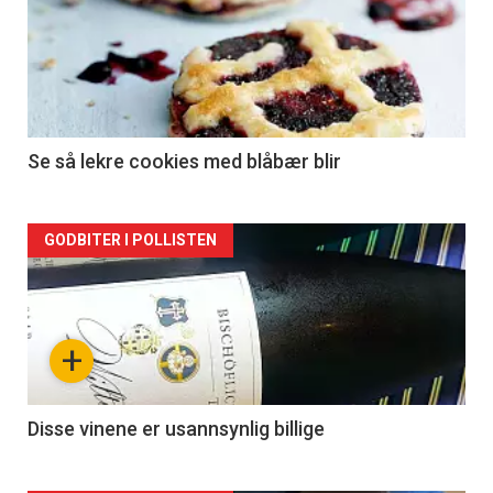
Se så lekre cookies med blåbær blir
Forsiden
GODBITER I POLLISTEN
akkurat
nå
+
-
2
Disse vinene er usannsynlig billige