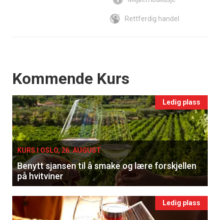
Rettferdig handel
Events
Kommende Kurs
Ledig plass
KURS I OSLO, 26. AUGUST
Benytt sjansen til å smake og lære forskjellen
på hvitviner
Ledig plass