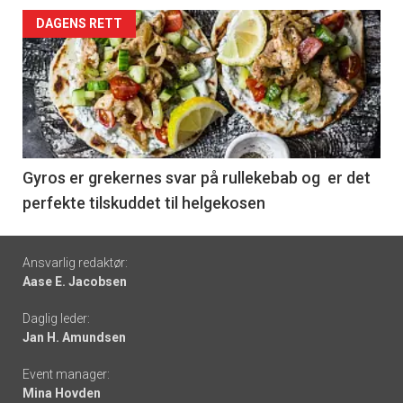
Forsiden
DAGENS RETT
akkurat
nå
-
6
Gyros er grekernes svar på rullekebab og er det
perfekte tilskuddet til helgekosen
Footer
Ansvarlig redaktør:
Aase E. Jacobsen
-
Daglig leder:
links
Jan H. Amundsen
Event manager:
Mina Hovden