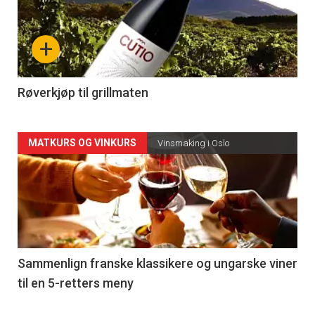
akkurat
nå
+
-
4
Røverkjøp til grillmaten
Forsiden
MATKURS OG VINKURS
Vinsmaking i Oslo
akkurat
nå
-
5
Sammenlign franske klassikere og ungarske viner
til en 5-retters meny