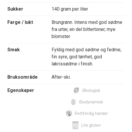
Sukker
140 gram per liter
Farge / lukt
Brungrønn. Intens med god sødme
fra urter, en del bittertoner, mye
blomster.
Smak
Fyldig med god sødme og fedme,
fin syre, god tørrhet, god
lakrissødme i finish.
Bruksområde
After-ski.
Egenskaper
Økologisk
Biodynamisk
Rettferdig handel
Lite gluten