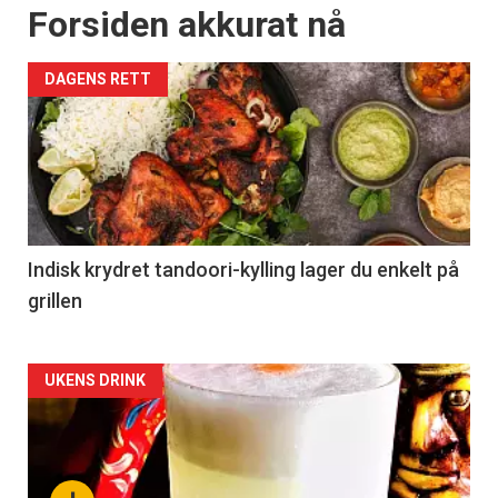
Forsiden akkurat nå
DAGENS RETT
Indisk krydret tandoori-kylling lager du enkelt på
grillen
Forsiden
UKENS DRINK
akkurat
nå