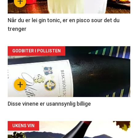
+
-
2
Når du er lei gin tonic, er en pisco sour det du
trenger
Forsiden
GODBITER I POLLISTEN
akkurat
nå
+
-
3
Disse vinene er usannsynlig billige
Forsiden
UKENS VIN