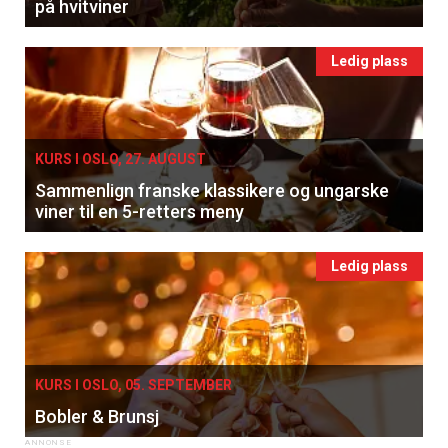
på hvitviner
Ledig plass
KURS I OSLO, 27. AUGUST
Sammenlign franske klassikere og ungarske
viner til en 5-retters meny
Ledig plass
KURS I OSLO, 05. SEPTEMBER
Bobler & Brunsj