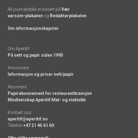
All journalistikk er basert på
Vær
varsom-plakaten
og
Redaktørplakaten
Om informasjonskapsler
Om Apéritif:
På nett og papir siden 1995
Annonsere:
Informasjon og priser nett/papir
Abonnere:
Papirabonnement for restaurantbransjen
Medlemskap Apéritif Mat- og vinklubb
Kontakt oss:
aperitif@aperitif.no
Telefon
+47 21 45 61 60
Ofte stilte spørsmål