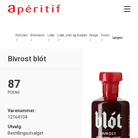
Pollisten
Brennevin
Likør
Likør, urter og krydder
Norge
Troms
Lyngen
/
/
/
/
/
/
Bivrost blót
87
POENG
Varenummer:
12164104
Utvalg:
Bestillingsutvalget