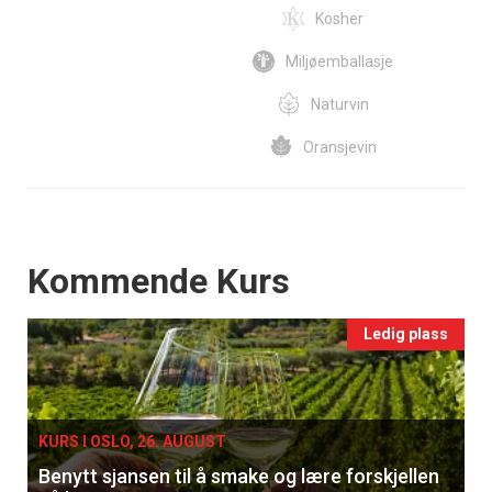
Kosher
Miljøemballasje
Naturvin
Oransjevin
Events
Kommende Kurs
Ledig plass
KURS I OSLO, 26. AUGUST
Benytt sjansen til å smake og lære forskjellen