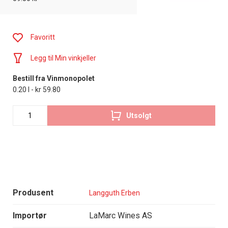
Favoritt
Legg til Min vinkjeller
Bestill fra Vinmonopolet
0.20 l - kr 59.80
Utsolgt
Produsent
Langguth Erben
Importør
LaMarc Wines AS