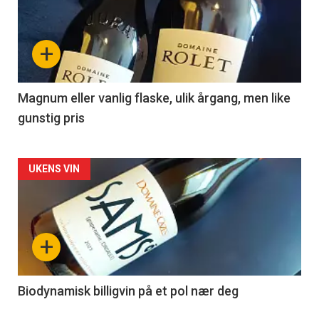
akkurat
nå
+
-
3
Magnum eller vanlig flaske, ulik årgang, men like
gunstig pris
Forsiden
UKENS VIN
akkurat
nå
+
-
4
Biodynamisk billigvin på et pol nær deg