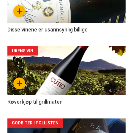
+
Disse vinene er usannsynlig billige
Forsiden
UKENS VIN
akkurat
nå
+
-
2
Røverkjøp til grillmaten
Forsiden
GODBITER I POLLISTEN