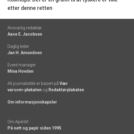
6
etter denne retten
Footer
Ansvarlig redaktør:
Aase E. Jacobsen
-
Daglig leder:
links
Jan H. Amundsen
Event manager:
Mina Hovden
All journalistikk er basert på
Vær
varsom-plakaten
og
Redaktørplakaten
Om informasjonskapsler
Om Apéritif:
På nett og papir siden 1995