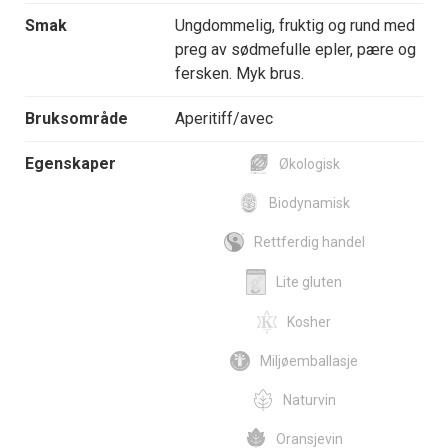
Smak
Ungdommelig, fruktig og rund med
preg av sødmefulle epler, pære og
fersken. Myk brus.
Bruksområde
Aperitiff/avec
Egenskaper
Økologisk
Biodynamisk
Rettferdig handel
Lite gluten
Kosher
Miljøemballasje
Naturvin
Oransjevin