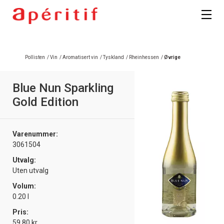
Pollisten
/
Vin
/
Aromatisert vin
/
Tyskland
/
Rheinhessen
/
Øvrige
Blue Nun Sparkling
Gold Edition
Varenummer:
3061504
Utvalg:
Uten utvalg
Volum:
0.20 l
Pris:
59.80 kr