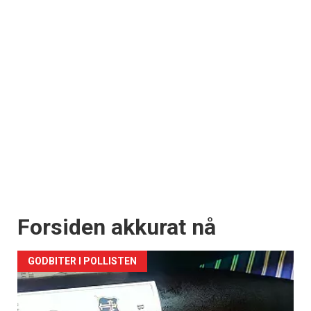
×
Få ukentlige nyhetsbrev fra
Apéritif
Vi tilbyr flere ukentlige nyhetsbrev. Du
kan fritt velge hvilke du ønsker å få
tilsendt.
Registrer deg
Forsiden akkurat nå
GODBITER I POLLISTEN