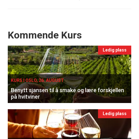
Events
Kommende Kurs
Ledig plass
KURS I OSLO, 26. AUGUST
Benytt sjansen til å smake og lære forskjellen
på hvitviner
Ledig plass