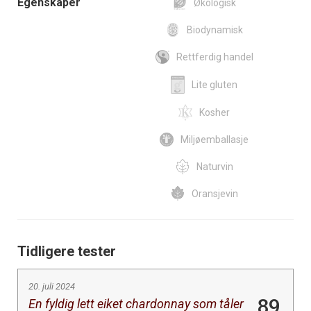
Egenskaper
Økologisk
Biodynamisk
Rettferdig handel
Lite gluten
Kosher
Miljøemballasje
Naturvin
Oransjevin
Tidligere tester
20. juli 2024
89
En fyldig lett eiket chardonnay som tåler