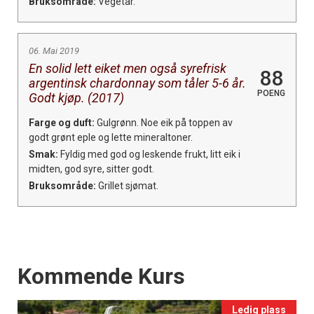
Bruksområde:
Vegetar.
06. Mai 2019
En solid lett eiket men også syrefrisk
88
argentinsk chardonnay som tåler 5-6 år.
POENG
Godt kjøp. (2017)
Farge og duft:
Gulgrønn. Noe eik på toppen av
godt grønt eple og lette mineraltoner.
Smak:
Fyldig med god og leskende frukt, litt eik i
midten, god syre, sitter godt.
Bruksområde:
Grillet sjømat.
Events
Kommende Kurs
Ledig plass