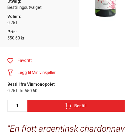
Utvalg:
Bestillingsutvalget
Volum:
0.75 l
Pris:
550.60 kr
Favoritt
Legg til Min vinkjeller
Bestill fra Vinmonopolet
0.75 l - kr 550.60
Bestill
En flott argentinsk chardonnay