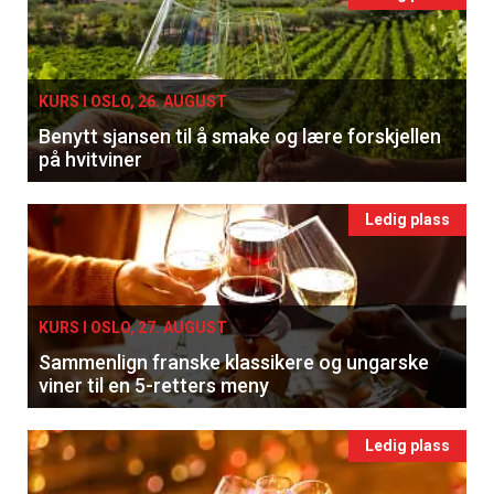
KURS I OSLO, 26. AUGUST
Benytt sjansen til å smake og lære forskjellen
på hvitviner
Ledig plass
KURS I OSLO, 27. AUGUST
Sammenlign franske klassikere og ungarske
viner til en 5-retters meny
Ledig plass