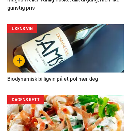
3
gunstig pris
Forsiden
UKENS VIN
akkurat
nå
+
-
4
Biodynamisk billigvin på et pol nær deg
Forsiden
DAGENS RETT
akkurat
nå