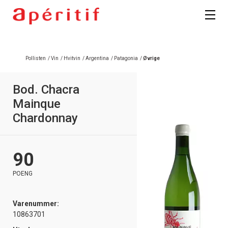
Registrer deg
Pollisten
/
Vin
/
Hvitvin
/
Argentina
/
Patagonia
/
Øvrige
Bod. Chacra
Mainque
Chardonnay
90
POENG
Varenummer:
10863701