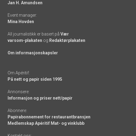
links
Jan H. Amundsen
Event manager:
Mina Hovden
All journalistikk er basert på
Vær
varsom-plakaten
og
Redaktørplakaten
Om informasjonskapsler
Om Apéritif:
På nett og papir siden 1995
Annonsere:
Informasjon og priser nett/papir
Abonnere:
Papirabonnement for restaurantbransjen
Medlemskap Apéritif Mat- og vinklubb
Kontakt oss: